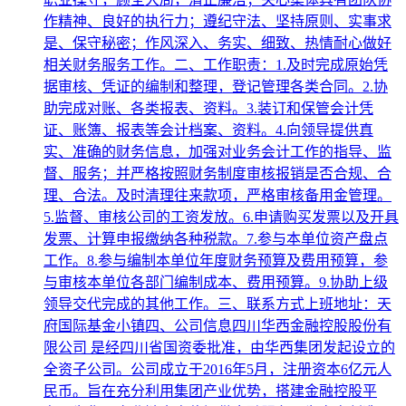
作精神、良好的执行力；遵纪守法、坚持原则、实事求
是、保守秘密；作风深入、务实、细致、热情耐心做好
相关财务服务工作。二、工作职责：1.及时完成原始凭
据审核、凭证的编制和整理，登记管理各类合同。2.协
助完成对账、各类报表、资料。3.装订和保管会计凭
证、账簿、报表等会计档案、资料。4.向领导提供真
实、准确的财务信息，加强对业务会计工作的指导、监
督、服务；并严格按照财务制度审核报销是否合规、合
理、合法。及时清理往来款项，严格审核备用金管理。
5.监督、审核公司的工资发放。6.申请购买发票以及开具
发票、计算申报缴纳各种税款。7.参与本单位资产盘点
工作。8.参与编制本单位年度财务预算及费用预算，参
与审核本单位各部门编制成本、费用预算。9.协助上级
领导交代完成的其他工作。三、联系方式上班地址：天
府国际基金小镇四、公司信息四川华西金融控股股份有
限公司 是经四川省国资委批准，由华西集团发起设立的
全资子公司。公司成立于2016年5月，注册资本6亿元人
民币。旨在充分利用集团产业优势，搭建金融控股平