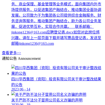
务、商业保理、基金管理等业务模式，面向集团内外市
场提供服务，以促进集团产融结合，推动集团全面协调
发展。公司致力于为集团各公司提供综合金融服务、财
务咨询等服务，推动集团产融结合，助力各公司业务发
展，促进优势互补，实现合作共赢。 联系邮箱：
jinkong1236@163.com应聘登记表.docx如您对此岗位感
兴趣，请在上一层页面下载并填写赝品登记表，发送至
邮箱jinkong1236@163.com
查看更多>>
通知公告
Announcement
四川华西集团（资阳）投资有限公司关于审计整改结果
的公告
2023
06
-
14
关于严防不法分子冒用公司名义诈骗的声明
2020
06
-
19