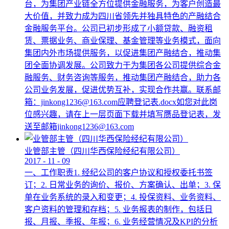
台，为集团产业链全方位提供金融服务，为客户创造最
大价值，并致力成为四川省领先并独具特色的产融结合
金融服务平台。公司已初步形成了小额贷款、融资租
赁、票据业务、商业保理、基金管理等业务模式，面向
集团内外市场提供服务，以促进集团产融结合，推动集
团全面协调发展。公司致力于为集团各公司提供综合金
融服务、财务咨询等服务，推动集团产融结合，助力各
公司业务发展，促进优势互补，实现合作共赢。联系邮
箱：jinkong1236@163.com应聘登记表.docx如您对此岗
位感兴趣，请在上一层页面下载并填写赝品登记表，发
送至邮箱jinkong1236@163.com
业管部主管（四川华西保险经纪有限公司）
2017
-
11
-
09
一、工作职责1. 经纪公司的客户协议和授权委托书签
订；2. 日常业务的询价、报价、方案确认、出单；3. 保
单在业务系统的录入和变更；4. 投保资料、业务资料、
客户资料的管理和存档；5. 业务报表的制作，包括日
报、月报、季报、年报；6. 业务经营情况及KPI的分析