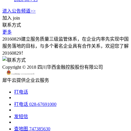
进入公告频道>>
加入
join
联系方式
更多
20160829建立服务质量三级监管体系，在企业内率先实现中国
服务落地的目标，与多个著名企业具有合作关系，欢迎您了解
20160829！
Copyright © 2018 四川华西金融控股股份有限公司
川公网安备 51015602000580号
犀牛云提供企业云服务
打电话
打电话
028-67691000
发短信
查地图
747385630