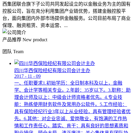
西集团联合旗下子公司共同发起设立的以金融业务为主的国有
控股公司，旨在充分利用集团产业链优势，搭建金融控股平
台，面向集团内外部市场提供金融服务。公司目前布局了商业
保理、融资租赁、资本运营、...
产品推荐
New product
团队
Team
四川华西保险经纪有限公司会计主办
2017
-
11
-
09
一、任职要求1.初始学历：全日制本科及以上，金融
学、会计学等相关专业。2.年龄：35岁以下。3.职称：助
理会计师及以上；中级会计师资格者优先。4.专业技
能：熟练使用财务软件及常用办公软件。5.工作经验：
具有保险经纪行业3年以上从业经验，具有管理经验者优
先。6.其他：对企业忠诚、爱岗敬业，有饱满的工作热
情和工作责任心，踏实、肯干；具有良好的思想素质和
职业操守，顾全大局，清正廉洁；关心集体具有团队协