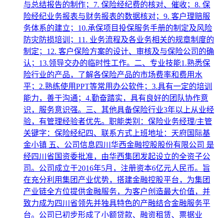
与总结报告的制作；7. 保险经纪费的核对、催收；8. 保
险经纪业务报表与财务报表的数据核对；9. 客户理赔服
务体系的建立；10.承保项目投保服务手册的制定及风险
防灾防损培训；11. 业务流程及各业务相关的规章制度的
制定；12. 客户保险方案的设计、审核及与保险公司的确
认；13.领导交办的临时性工作。二、专业技能1.熟悉保
险行业的产品，了解各保险产品的市场费率和费用水
平；2.熟练使用PPT等常用办公软件；3.具有一定的培训
能力，善于沟通；4.勤奋踏实，具有良好的团队协作意
识，服务意识强。三、其他具备保险行业3年以上从业经
验，有管理经验者优先。职能类别：保险业务经理/主管
关键字：保险经纪四、联系方式上班地址：天府国际基
金小镇 五、公司信息四川华西金融控股股份有限公司 是
经四川省国资委批准，由华西集团发起设立的全资子公
司。公司成立于2016年5月，注册资本6亿元人民币。旨
在充分利用集团产业优势，搭建金融控股平台，为集团
产业链全方位提供金融服务，为客户创造最大价值，并
致力成为四川省领先并独具特色的产融结合金融服务平
台。公司已初步形成了小额贷款、融资租赁、票据业