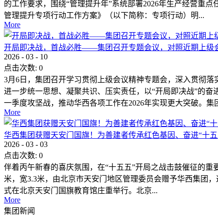
的工作要求，围绕“管理提升年”系统部署2026年生产经营重
管理提升专项行动工作方案》（以下简称：专项行动）明...
More
开局即决战，首战必胜——集团召开专题会议，对照近期上级
2026
-
03
-
10
点击次数:
0
3月6日，集团召开学习贯彻上级会议精神专题会，深入贯彻落
进一步统一思想、凝聚共识、压实责任，以“开局即决战”的奋
一季度攻坚战，推动华西各项工作在2026年实现更大突破。集团.
More
华西集团获赠天安门国旗！为善建者传承红色基因、奋进“十五
2026
-
03
-
03
点击次数:
0
伴着丙午新春的喜庆氛围，在“十五五”开局之战击鼓催征的重要时刻
米，宽3.3米，由北京市天安门地区管理委员会赠予华西集团
式在北京天安门国旗教育馆庄重举行。北京...
More
集团新闻