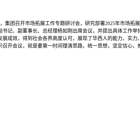
日，集团召开市场拓展工作专题研讨会，研究部署2025年市场
副书记、副董事长、总经理杨如刚出席会议，并提出具体工作
发展成效，得到社会各界高度认可，展现了华西人的能力、实力、
开会议，就是要第一时间理清思路，统一思想，坚定信心，推动发展