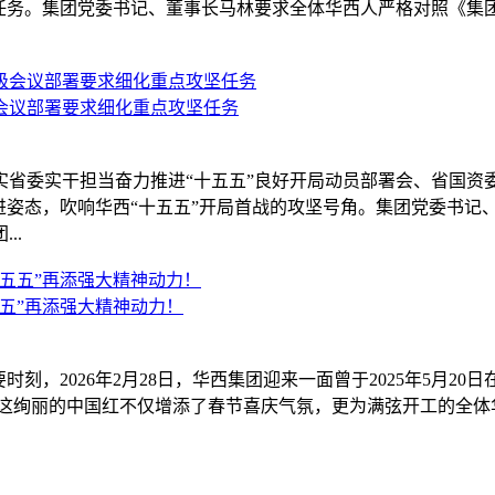
点任务。集团党委书记、董事长马林要求全体华西人严格对照《集团2
会议部署要求细化重点攻坚任务
实省委实干担当奋力推进“十五五”良好开局动员部署会、省国
进姿态，吹响华西“十五五”开局首战的攻坚号角。集团党委书记
..
五”再添强大精神动力！
，2026年2月28日，华西集团迎来一面曾于2025年5月20日在
，这绚丽的中国红不仅增添了春节喜庆气氛，更为满弦开工的全体