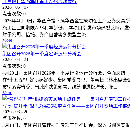
【喜报】华西集团首单ABS成功发行
2026
-
05
-
07
点击次数:
0
2026年4月29日，华西产投下属华西金控成功在上海证券交易
施工企业同期限ABS利率新低。 本项目引发市场热烈反响，
财子公司、信托、券商自营等多类型主流...
More
集团召开2026年一季度经济运行分析会
2026
-
04
-
21
点击次数:
0
4月20日，集团召开2026年一季度经济运行分析会，全面
在“十五五”开好局起好步。集团党委书记、董事长马林出席会
贯彻落实省委、省政府决策部署，统筹推进稳增长、拓...
More
“管理提升年”狠抓落实36项重点任务——集团召开专项工作推
2026
-
03
-
20
点击次数:
0
3月18日，集团召开管理提升专项工作推进会，深入贯彻落实