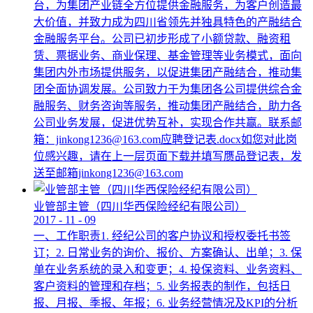
台，为集团产业链全方位提供金融服务，为客户创造最
大价值，并致力成为四川省领先并独具特色的产融结合
金融服务平台。公司已初步形成了小额贷款、融资租
赁、票据业务、商业保理、基金管理等业务模式，面向
集团内外市场提供服务，以促进集团产融结合，推动集
团全面协调发展。公司致力于为集团各公司提供综合金
融服务、财务咨询等服务，推动集团产融结合，助力各
公司业务发展，促进优势互补，实现合作共赢。联系邮
箱：jinkong1236@163.com应聘登记表.docx如您对此岗
位感兴趣，请在上一层页面下载并填写赝品登记表，发
送至邮箱jinkong1236@163.com
业管部主管（四川华西保险经纪有限公司）
2017
-
11
-
09
一、工作职责1. 经纪公司的客户协议和授权委托书签
订；2. 日常业务的询价、报价、方案确认、出单；3. 保
单在业务系统的录入和变更；4. 投保资料、业务资料、
客户资料的管理和存档；5. 业务报表的制作，包括日
报、月报、季报、年报；6. 业务经营情况及KPI的分析