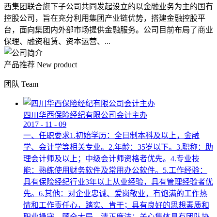
西集团联合旗下子公司共同发起设立的以金融业务为主的国有
控股公司，旨在充分利用集团产业链优势，搭建金融控股平
台，面向集团内外部市场提供金融服务。公司目前布局了商业
保理、融资租赁、资本运营、...
产品推荐
New product
团队
Team
四川华西保险经纪有限公司会计主办
2017
-
11
-
09
一、任职要求1.初始学历：全日制本科及以上，金融
学、会计学等相关专业。2.年龄：35岁以下。3.职称：助
理会计师及以上；中级会计师资格者优先。4.专业技
能：熟练使用财务软件及常用办公软件。5.工作经验：
具有保险经纪行业3年以上从业经验，具有管理经验者优
先。6.其他：对企业忠诚、爱岗敬业，有饱满的工作热
情和工作责任心，踏实、肯干；具有良好的思想素质和
职业操守，顾全大局，清正廉洁；关心集体具有团队协