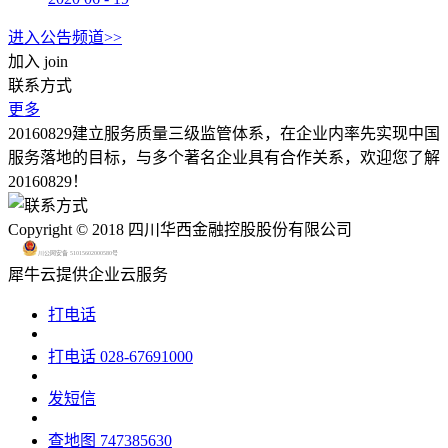
进入公告频道>>
加入
join
联系方式
更多
20160829建立服务质量三级监管体系，在企业内率先实现中国
服务落地的目标，与多个著名企业具有合作关系，欢迎您了解
20160829！
Copyright © 2018 四川华西金融控股股份有限公司
川公网安备 51015602000580号
犀牛云提供企业云服务
打电话
打电话
028-67691000
发短信
查地图
747385630