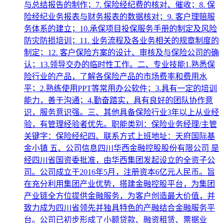
与总结报告的制作；7. 保险经纪费的核对、催收；8. 保
险经纪业务报表与财务报表的数据核对；9. 客户理赔服
务体系的建立；10.承保项目投保服务手册的制定及风险
防灾防损培训；11. 业务流程及各业务相关的规章制度的
制定；12. 客户保险方案的设计、审核及与保险公司的确
认；13.领导交办的临时性工作。二、专业技能1.熟悉保
险行业的产品，了解各保险产品的市场费率和费用水
平；2.熟练使用PPT等常用办公软件；3.具有一定的培训
能力，善于沟通；4.勤奋踏实，具有良好的团队协作意
识，服务意识强。三、其他具备保险行业3年以上从业经
验，有管理经验者优先。职能类别：保险业务经理/主管
关键字：保险经纪四、联系方式上班地址：天府国际基
金小镇 五、公司信息四川华西金融控股股份有限公司 是
经四川省国资委批准，由华西集团发起设立的全资子公
司。公司成立于2016年5月，注册资本6亿元人民币。旨
在充分利用集团产业优势，搭建金融控股平台，为集团
产业链全方位提供金融服务，为客户创造最大价值，并
致力成为四川省领先并独具特色的产融结合金融服务平
台。公司已初步形成了小额贷款、融资租赁、票据业