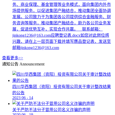
务、商业保理、基金管理等业务模式，面向集团内外市
场提供服务，以促进集团产融结合，推动集团全面协调
发展。公司致力于为集团各公司提供综合金融服务、财
务咨询等服务，推动集团产融结合，助力各公司业务发
展，促进优势互补，实现合作共赢。 联系邮箱：
jinkong1236@163.com应聘登记表.docx如您对此岗位感
兴趣，请在上一层页面下载并填写赝品登记表，发送至
邮箱jinkong1236@163.com
查看更多>>
通知公告
Announcement
四川华西集团（资阳）投资有限公司关于审计整改结果
的公告
2023
06
-
14
关于严防不法分子冒用公司名义诈骗的声明
2020
06
-
19