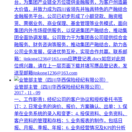
台，为集团产业链全方位提供金融服务，为客户创造最
大价值，并致力成为四川省领先并独具特色的产融结合
金融服务平台。公司已初步形成了小额贷款、融资租
赁、票据业务、商业保理、基金管理等业务模式，面向
集团内外市场提供服务，以促进集团产融结合，推动集
团全面协调发展。公司致力于为集团各公司提供综合金
融服务、财务咨询等服务，推动集团产融结合，助力各
公司业务发展，促进优势互补，实现合作共赢。联系邮
箱：jinkong1236@163.com应聘登记表.docx如您对此岗
位感兴趣，请在上一层页面下载并填写赝品登记表，发
送至邮箱jinkong1236@163.com
业管部主管（四川华西保险经纪有限公司）
2017
-
11
-
09
一、工作职责1. 经纪公司的客户协议和授权委托书签
订；2. 日常业务的询价、报价、方案确认、出单；3. 保
单在业务系统的录入和变更；4. 投保资料、业务资料、
客户资料的管理和存档；5. 业务报表的制作，包括日
报、月报、季报、年报；6. 业务经营情况及KPI的分析