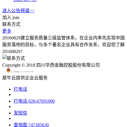
进入公告频道>>
加入
join
联系方式
更多
20160829建立服务质量三级监管体系，在企业内率先实现中国
服务落地的目标，与多个著名企业具有合作关系，欢迎您了解
20160829！
Copyright © 2018 四川华西金融控股股份有限公司
川公网安备 51015602000580号
犀牛云提供企业云服务
打电话
打电话
028-67691000
发短信
查地图
747385630