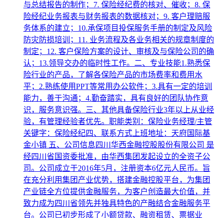
与总结报告的制作；7. 保险经纪费的核对、催收；8. 保
险经纪业务报表与财务报表的数据核对；9. 客户理赔服
务体系的建立；10.承保项目投保服务手册的制定及风险
防灾防损培训；11. 业务流程及各业务相关的规章制度的
制定；12. 客户保险方案的设计、审核及与保险公司的确
认；13.领导交办的临时性工作。二、专业技能1.熟悉保
险行业的产品，了解各保险产品的市场费率和费用水
平；2.熟练使用PPT等常用办公软件；3.具有一定的培训
能力，善于沟通；4.勤奋踏实，具有良好的团队协作意
识，服务意识强。三、其他具备保险行业3年以上从业经
验，有管理经验者优先。职能类别：保险业务经理/主管
关键字：保险经纪四、联系方式上班地址：天府国际基
金小镇 五、公司信息四川华西金融控股股份有限公司 是
经四川省国资委批准，由华西集团发起设立的全资子公
司。公司成立于2016年5月，注册资本6亿元人民币。旨
在充分利用集团产业优势，搭建金融控股平台，为集团
产业链全方位提供金融服务，为客户创造最大价值，并
致力成为四川省领先并独具特色的产融结合金融服务平
台。公司已初步形成了小额贷款、融资租赁、票据业