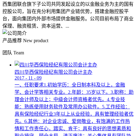
西集团联合旗下子公司共同发起设立的以金融业务为主的国有
控股公司，旨在充分利用集团产业链优势，搭建金融控股平
台，面向集团内外部市场提供金融服务。公司目前布局了商业
保理、融资租赁、资本运营、...
产品推荐
New product
团队
Team
四川华西保险经纪有限公司会计主办
2017
-
11
-
09
一、任职要求1.初始学历：全日制本科及以上，金融
学、会计学等相关专业。2.年龄：35岁以下。3.职称：助
理会计师及以上；中级会计师资格者优先。4.专业技
能：熟练使用财务软件及常用办公软件。5.工作经验：
具有保险经纪行业3年以上从业经验，具有管理经验者优
先。6.其他：对企业忠诚、爱岗敬业，有饱满的工作热
情和工作责任心，踏实、肯干；具有良好的思想素质和
职业操守，顾全大局，清正廉洁；关心集体具有团队协