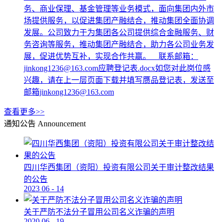
务、商业保理、基金管理等业务模式，面向集团内外市
场提供服务，以促进集团产融结合，推动集团全面协调
发展。公司致力于为集团各公司提供综合金融服务、财
务咨询等服务，推动集团产融结合，助力各公司业务发
展，促进优势互补，实现合作共赢。 联系邮箱：
jinkong1236@163.com应聘登记表.docx如您对此岗位感
兴趣，请在上一层页面下载并填写赝品登记表，发送至
邮箱jinkong1236@163.com
查看更多>>
通知公告
Announcement
四川华西集团（资阳）投资有限公司关于审计整改结果
的公告
2023
06
-
14
关于严防不法分子冒用公司名义诈骗的声明
2020
06
-
19