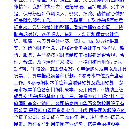
作精神、良好的执行力；遵纪守法、坚持原则、实事求
是、保守秘密；作风深入、务实、细致、热情耐心做好
相关财务服务工作。二、工作职责：1.及时完成原始凭
据审核、凭证的编制和整理，登记管理各类合同。2.协
助完成对账、各类报表、资料。3.装订和保管会计凭
证、账簿、报表等会计档案、资料。4.向领导提供真
实、准确的财务信息，加强对业务会计工作的指导、监
督、服务；并严格按照财务制度审核报销是否合规、合
理、合法。及时清理往来款项，严格审核备用金管理。
5.监督、审核公司的工资发放。6.申请购买发票以及开具
发票、计算申报缴纳各种税款。7.参与本单位资产盘点
工作。8.参与编制本单位年度财务预算及费用预算，参
与审核本单位各部门编制成本、费用预算。9.协助上级
领导交代完成的其他工作。三、联系方式上班地址：天
府国际基金小镇四、公司信息四川华西金融控股股份有
限公司 是经四川省国资委批准，由华西集团发起设立的
全资子公司。公司成立于2016年5月，注册资本6亿元人
民币。旨在充分利用集团产业优势，搭建金融控股平