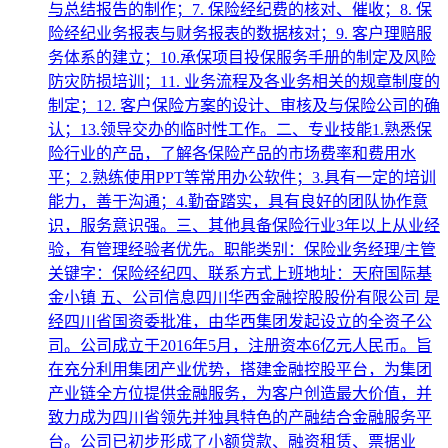
与总结报告的制作；7. 保险经纪费的核对、催收；8. 保
险经纪业务报表与财务报表的数据核对；9. 客户理赔服
务体系的建立；10.承保项目投保服务手册的制定及风险
防灾防损培训；11. 业务流程及各业务相关的规章制度的
制定；12. 客户保险方案的设计、审核及与保险公司的确
认；13.领导交办的临时性工作。二、专业技能1.熟悉保
险行业的产品，了解各保险产品的市场费率和费用水
平；2.熟练使用PPT等常用办公软件；3.具有一定的培训
能力，善于沟通；4.勤奋踏实，具有良好的团队协作意
识，服务意识强。三、其他具备保险行业3年以上从业经
验，有管理经验者优先。职能类别：保险业务经理/主管
关键字：保险经纪四、联系方式上班地址：天府国际基
金小镇 五、公司信息四川华西金融控股股份有限公司 是
经四川省国资委批准，由华西集团发起设立的全资子公
司。公司成立于2016年5月，注册资本6亿元人民币。旨
在充分利用集团产业优势，搭建金融控股平台，为集团
产业链全方位提供金融服务，为客户创造最大价值，并
致力成为四川省领先并独具特色的产融结合金融服务平
台。公司已初步形成了小额贷款、融资租赁、票据业