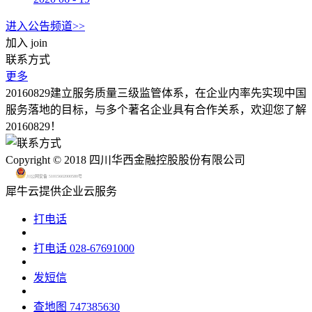
进入公告频道>>
加入
join
联系方式
更多
20160829建立服务质量三级监管体系，在企业内率先实现中国
服务落地的目标，与多个著名企业具有合作关系，欢迎您了解
20160829！
Copyright © 2018 四川华西金融控股股份有限公司
川公网安备 51015602000580号
犀牛云提供企业云服务
打电话
打电话
028-67691000
发短信
查地图
747385630