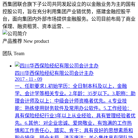
西集团联合旗下子公司共同发起设立的以金融业务为主的国有
控股公司，旨在充分利用集团产业链优势，搭建金融控股平
台，面向集团内外部市场提供金融服务。公司目前布局了商业
保理、融资租赁、资本运营、...
产品推荐
New product
团队
Team
四川华西保险经纪有限公司会计主办
2017
-
11
-
09
一、任职要求1.初始学历：全日制本科及以上，金融
学、会计学等相关专业。2.年龄：35岁以下。3.职称：助
理会计师及以上；中级会计师资格者优先。4.专业技
能：熟练使用财务软件及常用办公软件。5.工作经验：
具有保险经纪行业3年以上从业经验，具有管理经验者优
先。6.其他：对企业忠诚、爱岗敬业，有饱满的工作热
情和工作责任心，踏实、肯干；具有良好的思想素质和
职业操守，顾全大局，清正廉洁；关心集体具有团队协