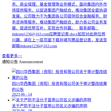
务、商业保理、基金管理等业务模式，面向集团内外市
场提供服务，以促进集团产融结合，推动集团全面协调
发展。公司致力于为集团各公司提供综合金融服务、财
务咨询等服务，推动集团产融结合，助力各公司业务发
展，促进优势互补，实现合作共赢。 联系邮箱：
jinkong1236@163.com应聘登记表.docx如您对此岗位感
兴趣，请在上一层页面下载并填写赝品登记表，发送至
邮箱jinkong1236@163.com
查看更多>>
通知公告
Announcement
四川华西集团（资阳）投资有限公司关于审计整改结果
的公告
2023
06
-
14
关于严防不法分子冒用公司名义诈骗的声明
2020
06
-
19