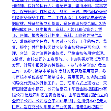
作精神、良好的执行力；遵纪守法、坚持原则、实事求
是、保守秘密；作风深入、务实、细致、热情耐心做好
相关财务服务工作。二、工作职责：1.及时完成原始凭
据审核、凭证的编制和整理，登记管理各类合同。2.协
助完成对账、各类报表、资料。3.装订和保管会计凭
证、账簿、报表等会计档案、资料。4.向领导提供真
实、准确的财务信息，加强对业务会计工作的指导、监
督、服务；并严格按照财务制度审核报销是否合规、合
理、合法。及时清理往来款项，严格审核备用金管理。
5.监督、审核公司的工资发放。6.申请购买发票以及开具
发票、计算申报缴纳各种税款。7.参与本单位资产盘点
工作。8.参与编制本单位年度财务预算及费用预算，参
与审核本单位各部门编制成本、费用预算。9.协助上级
领导交代完成的其他工作。三、联系方式上班地址：天
府国际基金小镇四、公司信息四川华西金融控股股份有
限公司 是经四川省国资委批准，由华西集团发起设立的
全资子公司。公司成立于2016年5月，注册资本6亿元人
民币。旨在充分利用集团产业优势，搭建金融控股平