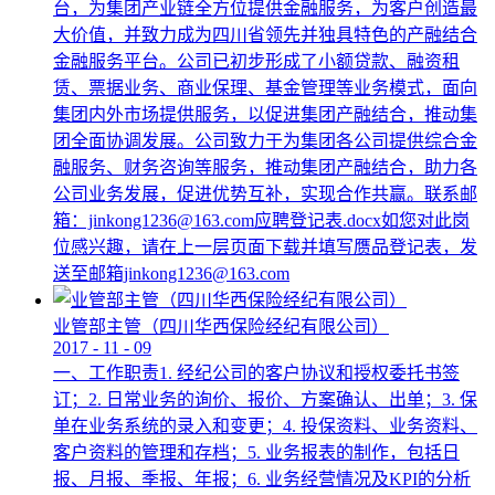
台，为集团产业链全方位提供金融服务，为客户创造最
大价值，并致力成为四川省领先并独具特色的产融结合
金融服务平台。公司已初步形成了小额贷款、融资租
赁、票据业务、商业保理、基金管理等业务模式，面向
集团内外市场提供服务，以促进集团产融结合，推动集
团全面协调发展。公司致力于为集团各公司提供综合金
融服务、财务咨询等服务，推动集团产融结合，助力各
公司业务发展，促进优势互补，实现合作共赢。联系邮
箱：jinkong1236@163.com应聘登记表.docx如您对此岗
位感兴趣，请在上一层页面下载并填写赝品登记表，发
送至邮箱jinkong1236@163.com
业管部主管（四川华西保险经纪有限公司）
2017
-
11
-
09
一、工作职责1. 经纪公司的客户协议和授权委托书签
订；2. 日常业务的询价、报价、方案确认、出单；3. 保
单在业务系统的录入和变更；4. 投保资料、业务资料、
客户资料的管理和存档；5. 业务报表的制作，包括日
报、月报、季报、年报；6. 业务经营情况及KPI的分析