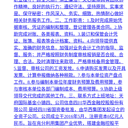
作精神、良好的执行力；遵纪守法、坚持原则、实事求
是、保守秘密；作风深入、务实、细致、热情耐心做好
相关财务服务工作。二、工作职责：1.及时完成原始凭
据审核、凭证的编制和整理，登记管理各类合同。2.协
助完成对账、各类报表、资料。3.装订和保管会计凭
证、账簿、报表等会计档案、资料。4.向领导提供真
实、准确的财务信息，加强对业务会计工作的指导、监
督、服务；并严格按照财务制度审核报销是否合规、合
理、合法。及时清理往来款项，严格审核备用金管理。
5.监督、审核公司的工资发放。6.申请购买发票以及开具
发票、计算申报缴纳各种税款。7.参与本单位资产盘点
工作。8.参与编制本单位年度财务预算及费用预算，参
与审核本单位各部门编制成本、费用预算。9.协助上级
领导交代完成的其他工作。三、联系方式上班地址：天
府国际基金小镇四、公司信息四川华西金融控股股份有
限公司 是经四川省国资委批准，由华西集团发起设立的
全资子公司。公司成立于2016年5月，注册资本6亿元人
民币。旨在充分利用集团产业优势，搭建金融控股平