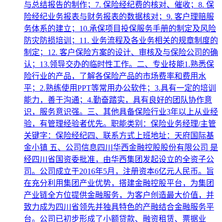
与总结报告的制作；7. 保险经纪费的核对、催收；8. 保
险经纪业务报表与财务报表的数据核对；9. 客户理赔服
务体系的建立；10.承保项目投保服务手册的制定及风险
防灾防损培训；11. 业务流程及各业务相关的规章制度的
制定；12. 客户保险方案的设计、审核及与保险公司的确
认；13.领导交办的临时性工作。二、专业技能1.熟悉保
险行业的产品，了解各保险产品的市场费率和费用水
平；2.熟练使用PPT等常用办公软件；3.具有一定的培训
能力，善于沟通；4.勤奋踏实，具有良好的团队协作意
识，服务意识强。三、其他具备保险行业3年以上从业经
验，有管理经验者优先。职能类别：保险业务经理/主管
关键字：保险经纪四、联系方式上班地址：天府国际基
金小镇 五、公司信息四川华西金融控股股份有限公司 是
经四川省国资委批准，由华西集团发起设立的全资子公
司。公司成立于2016年5月，注册资本6亿元人民币。旨
在充分利用集团产业优势，搭建金融控股平台，为集团
产业链全方位提供金融服务，为客户创造最大价值，并
致力成为四川省领先并独具特色的产融结合金融服务平
台。公司已初步形成了小额贷款、融资租赁、票据业