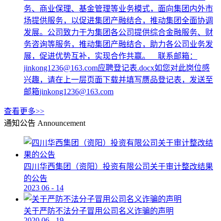
务、商业保理、基金管理等业务模式，面向集团内外市
场提供服务，以促进集团产融结合，推动集团全面协调
发展。公司致力于为集团各公司提供综合金融服务、财
务咨询等服务，推动集团产融结合，助力各公司业务发
展，促进优势互补，实现合作共赢。 联系邮箱：
jinkong1236@163.com应聘登记表.docx如您对此岗位感
兴趣，请在上一层页面下载并填写赝品登记表，发送至
邮箱jinkong1236@163.com
查看更多>>
通知公告
Announcement
四川华西集团（资阳）投资有限公司关于审计整改结果
的公告
2023
06
-
14
关于严防不法分子冒用公司名义诈骗的声明
2020
06
-
19