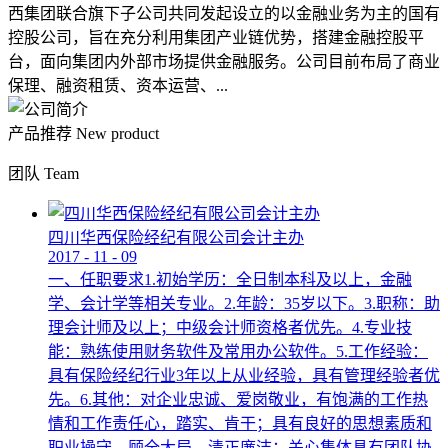
西集团联合旗下子公司共同发起设立的以金融业务为主的国有
控股公司，旨在充分利用集团产业链优势，搭建金融控股平
台，面向集团内外部市场提供金融服务。公司目前布局了商业
保理、融资租赁、资本运营、...
产品推荐
New product
团队
Team
四川华西保险经纪有限公司会计主办
2017
-
11
-
09
一、任职要求1.初始学历：全日制本科及以上，金融
学、会计学等相关专业。2.年龄：35岁以下。3.职称：助
理会计师及以上；中级会计师资格者优先。4.专业技
能：熟练使用财务软件及常用办公软件。5.工作经验：
具有保险经纪行业3年以上从业经验，具有管理经验者优
先。6.其他：对企业忠诚、爱岗敬业，有饱满的工作热
情和工作责任心，踏实、肯干；具有良好的思想素质和
职业操守，顾全大局，清正廉洁；关心集体具有团队协