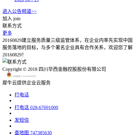
进入公告频道>>
加入
join
联系方式
更多
20160829建立服务质量三级监管体系，在企业内率先实现中国
服务落地的目标，与多个著名企业具有合作关系，欢迎您了解
20160829！
Copyright © 2018 四川华西金融控股股份有限公司
川公网安备 51015602000580号
犀牛云提供企业云服务
打电话
打电话
028-67691000
发短信
查地图
747385630