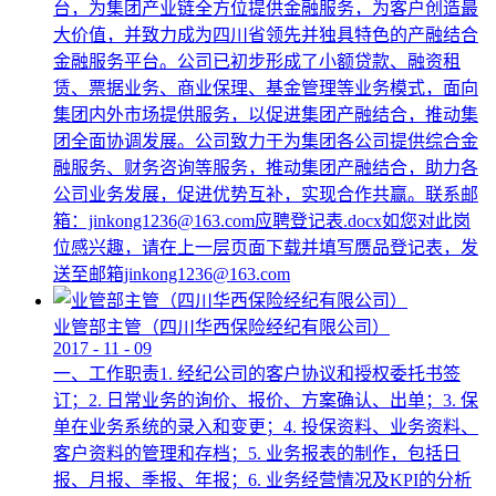
台，为集团产业链全方位提供金融服务，为客户创造最
大价值，并致力成为四川省领先并独具特色的产融结合
金融服务平台。公司已初步形成了小额贷款、融资租
赁、票据业务、商业保理、基金管理等业务模式，面向
集团内外市场提供服务，以促进集团产融结合，推动集
团全面协调发展。公司致力于为集团各公司提供综合金
融服务、财务咨询等服务，推动集团产融结合，助力各
公司业务发展，促进优势互补，实现合作共赢。联系邮
箱：jinkong1236@163.com应聘登记表.docx如您对此岗
位感兴趣，请在上一层页面下载并填写赝品登记表，发
送至邮箱jinkong1236@163.com
业管部主管（四川华西保险经纪有限公司）
2017
-
11
-
09
一、工作职责1. 经纪公司的客户协议和授权委托书签
订；2. 日常业务的询价、报价、方案确认、出单；3. 保
单在业务系统的录入和变更；4. 投保资料、业务资料、
客户资料的管理和存档；5. 业务报表的制作，包括日
报、月报、季报、年报；6. 业务经营情况及KPI的分析