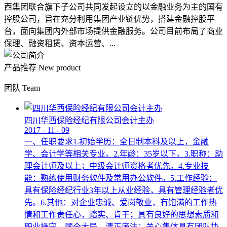
西集团联合旗下子公司共同发起设立的以金融业务为主的国有
控股公司，旨在充分利用集团产业链优势，搭建金融控股平
台，面向集团内外部市场提供金融服务。公司目前布局了商业
保理、融资租赁、资本运营、...
产品推荐
New product
团队
Team
四川华西保险经纪有限公司会计主办
2017
-
11
-
09
一、任职要求1.初始学历：全日制本科及以上，金融
学、会计学等相关专业。2.年龄：35岁以下。3.职称：助
理会计师及以上；中级会计师资格者优先。4.专业技
能：熟练使用财务软件及常用办公软件。5.工作经验：
具有保险经纪行业3年以上从业经验，具有管理经验者优
先。6.其他：对企业忠诚、爱岗敬业，有饱满的工作热
情和工作责任心，踏实、肯干；具有良好的思想素质和
职业操守，顾全大局，清正廉洁；关心集体具有团队协