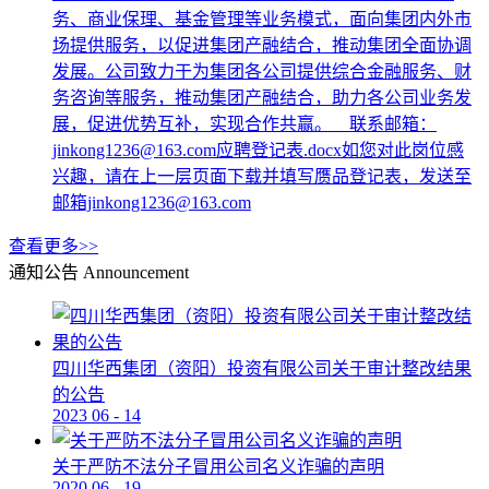
务、商业保理、基金管理等业务模式，面向集团内外市
场提供服务，以促进集团产融结合，推动集团全面协调
发展。公司致力于为集团各公司提供综合金融服务、财
务咨询等服务，推动集团产融结合，助力各公司业务发
展，促进优势互补，实现合作共赢。 联系邮箱：
jinkong1236@163.com应聘登记表.docx如您对此岗位感
兴趣，请在上一层页面下载并填写赝品登记表，发送至
邮箱jinkong1236@163.com
查看更多>>
通知公告
Announcement
四川华西集团（资阳）投资有限公司关于审计整改结果
的公告
2023
06
-
14
关于严防不法分子冒用公司名义诈骗的声明
2020
06
-
19