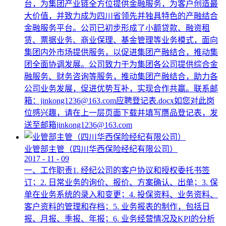
台，为集团产业链全方位提供金融服务，为客户创造最
大价值，并致力成为四川省领先并独具特色的产融结合
金融服务平台。公司已初步形成了小额贷款、融资租
赁、票据业务、商业保理、基金管理等业务模式，面向
集团内外市场提供服务，以促进集团产融结合，推动集
团全面协调发展。公司致力于为集团各公司提供综合金
融服务、财务咨询等服务，推动集团产融结合，助力各
公司业务发展，促进优势互补，实现合作共赢。联系邮
箱：jinkong1236@163.com应聘登记表.docx如您对此岗
位感兴趣，请在上一层页面下载并填写赝品登记表，发
送至邮箱jinkong1236@163.com
业管部主管（四川华西保险经纪有限公司）
2017
-
11
-
09
一、工作职责1. 经纪公司的客户协议和授权委托书签
订；2. 日常业务的询价、报价、方案确认、出单；3. 保
单在业务系统的录入和变更；4. 投保资料、业务资料、
客户资料的管理和存档；5. 业务报表的制作，包括日
报、月报、季报、年报；6. 业务经营情况及KPI的分析