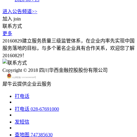
进入公告频道>>
加入
join
联系方式
更多
20160829建立服务质量三级监管体系，在企业内率先实现中国
服务落地的目标，与多个著名企业具有合作关系，欢迎您了解
20160829！
Copyright © 2018 四川华西金融控股股份有限公司
川公网安备 51015602000580号
犀牛云提供企业云服务
打电话
打电话
028-67691000
发短信
查地图
747385630