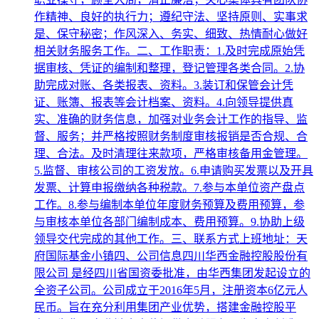
作精神、良好的执行力；遵纪守法、坚持原则、实事求
是、保守秘密；作风深入、务实、细致、热情耐心做好
相关财务服务工作。二、工作职责：1.及时完成原始凭
据审核、凭证的编制和整理，登记管理各类合同。2.协
助完成对账、各类报表、资料。3.装订和保管会计凭
证、账簿、报表等会计档案、资料。4.向领导提供真
实、准确的财务信息，加强对业务会计工作的指导、监
督、服务；并严格按照财务制度审核报销是否合规、合
理、合法。及时清理往来款项，严格审核备用金管理。
5.监督、审核公司的工资发放。6.申请购买发票以及开具
发票、计算申报缴纳各种税款。7.参与本单位资产盘点
工作。8.参与编制本单位年度财务预算及费用预算，参
与审核本单位各部门编制成本、费用预算。9.协助上级
领导交代完成的其他工作。三、联系方式上班地址：天
府国际基金小镇四、公司信息四川华西金融控股股份有
限公司 是经四川省国资委批准，由华西集团发起设立的
全资子公司。公司成立于2016年5月，注册资本6亿元人
民币。旨在充分利用集团产业优势，搭建金融控股平