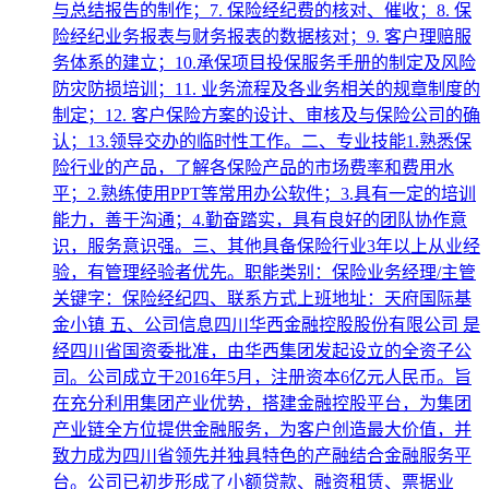
与总结报告的制作；7. 保险经纪费的核对、催收；8. 保
险经纪业务报表与财务报表的数据核对；9. 客户理赔服
务体系的建立；10.承保项目投保服务手册的制定及风险
防灾防损培训；11. 业务流程及各业务相关的规章制度的
制定；12. 客户保险方案的设计、审核及与保险公司的确
认；13.领导交办的临时性工作。二、专业技能1.熟悉保
险行业的产品，了解各保险产品的市场费率和费用水
平；2.熟练使用PPT等常用办公软件；3.具有一定的培训
能力，善于沟通；4.勤奋踏实，具有良好的团队协作意
识，服务意识强。三、其他具备保险行业3年以上从业经
验，有管理经验者优先。职能类别：保险业务经理/主管
关键字：保险经纪四、联系方式上班地址：天府国际基
金小镇 五、公司信息四川华西金融控股股份有限公司 是
经四川省国资委批准，由华西集团发起设立的全资子公
司。公司成立于2016年5月，注册资本6亿元人民币。旨
在充分利用集团产业优势，搭建金融控股平台，为集团
产业链全方位提供金融服务，为客户创造最大价值，并
致力成为四川省领先并独具特色的产融结合金融服务平
台。公司已初步形成了小额贷款、融资租赁、票据业