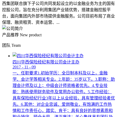
西集团联合旗下子公司共同发起设立的以金融业务为主的国有
控股公司，旨在充分利用集团产业链优势，搭建金融控股平
台，面向集团内外部市场提供金融服务。公司目前布局了商业
保理、融资租赁、资本运营、...
产品推荐
New product
团队
Team
四川华西保险经纪有限公司会计主办
2017
-
11
-
09
一、任职要求1.初始学历：全日制本科及以上，金融
学、会计学等相关专业。2.年龄：35岁以下。3.职称：助
理会计师及以上；中级会计师资格者优先。4.专业技
能：熟练使用财务软件及常用办公软件。5.工作经验：
具有保险经纪行业3年以上从业经验，具有管理经验者优
先。6.其他：对企业忠诚、爱岗敬业，有饱满的工作热
情和工作责任心，踏实、肯干；具有良好的思想素质和
职业操守，顾全大局，清正廉洁；关心集体具有团队协