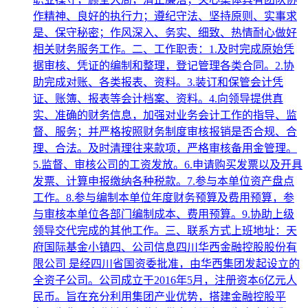
作精神、良好的执行力；遵纪守法、坚持原则、实事求
是、保守秘密；作风深入、务实、细致、热情耐心做好
相关财务服务工作。二、工作职责：1.及时完成原始凭
据审核、凭证的编制和整理，登记管理各类合同。2.协
助完成对账、各类报表、资料。3.装订和保管会计凭
证、账簿、报表等会计档案、资料。4.向领导提供真
实、准确的财务信息，加强对业务会计工作的指导、监
督、服务；并严格按照财务制度审核报销是否合规、合
理、合法。及时清理往来款项，严格审核备用金管理。
5.监督、审核公司的工资发放。6.申请购买发票以及开具
发票、计算申报缴纳各种税款。7.参与本单位资产盘点
工作。8.参与编制本单位年度财务预算及费用预算，参
与审核本单位各部门编制成本、费用预算。9.协助上级
领导交代完成的其他工作。三、联系方式上班地址：天
府国际基金小镇四、公司信息四川华西金融控股股份有
限公司 是经四川省国资委批准，由华西集团发起设立的
全资子公司。公司成立于2016年5月，注册资本6亿元人
民币。旨在充分利用集团产业优势，搭建金融控股平