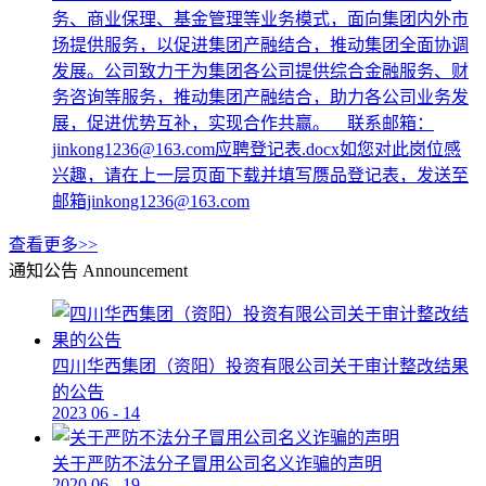
务、商业保理、基金管理等业务模式，面向集团内外市
场提供服务，以促进集团产融结合，推动集团全面协调
发展。公司致力于为集团各公司提供综合金融服务、财
务咨询等服务，推动集团产融结合，助力各公司业务发
展，促进优势互补，实现合作共赢。 联系邮箱：
jinkong1236@163.com应聘登记表.docx如您对此岗位感
兴趣，请在上一层页面下载并填写赝品登记表，发送至
邮箱jinkong1236@163.com
查看更多>>
通知公告
Announcement
四川华西集团（资阳）投资有限公司关于审计整改结果
的公告
2023
06
-
14
关于严防不法分子冒用公司名义诈骗的声明
2020
06
-
19