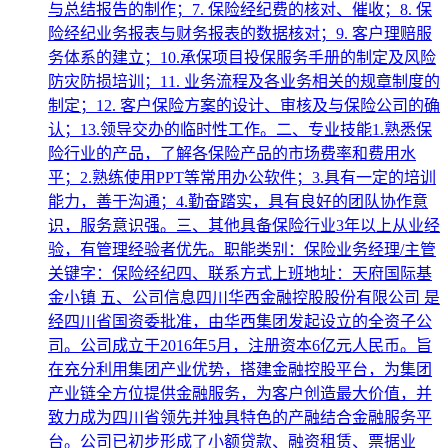
与总结报告的制作；7. 保险经纪费的核对、催收；8. 保
险经纪业务报表与财务报表的数据核对；9. 客户理赔服
务体系的建立；10.承保项目投保服务手册的制定及风险
防灾防损培训；11. 业务流程及各业务相关的规章制度的
制定；12. 客户保险方案的设计、审核及与保险公司的确
认；13.领导交办的临时性工作。二、专业技能1.熟悉保
险行业的产品，了解各保险产品的市场费率和费用水
平；2.熟练使用PPT等常用办公软件；3.具有一定的培训
能力，善于沟通；4.勤奋踏实，具有良好的团队协作意
识，服务意识强。三、其他具备保险行业3年以上从业经
验，有管理经验者优先。职能类别：保险业务经理/主管
关键字：保险经纪四、联系方式上班地址：天府国际基
金小镇 五、公司信息四川华西金融控股股份有限公司 是
经四川省国资委批准，由华西集团发起设立的全资子公
司。公司成立于2016年5月，注册资本6亿元人民币。旨
在充分利用集团产业优势，搭建金融控股平台，为集团
产业链全方位提供金融服务，为客户创造最大价值，并
致力成为四川省领先并独具特色的产融结合金融服务平
台。公司已初步形成了小额贷款、融资租赁、票据业