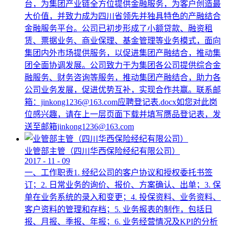
台，为集团产业链全方位提供金融服务，为客户创造最
大价值，并致力成为四川省领先并独具特色的产融结合
金融服务平台。公司已初步形成了小额贷款、融资租
赁、票据业务、商业保理、基金管理等业务模式，面向
集团内外市场提供服务，以促进集团产融结合，推动集
团全面协调发展。公司致力于为集团各公司提供综合金
融服务、财务咨询等服务，推动集团产融结合，助力各
公司业务发展，促进优势互补，实现合作共赢。联系邮
箱：jinkong1236@163.com应聘登记表.docx如您对此岗
位感兴趣，请在上一层页面下载并填写赝品登记表，发
送至邮箱jinkong1236@163.com
业管部主管（四川华西保险经纪有限公司）
2017
-
11
-
09
一、工作职责1. 经纪公司的客户协议和授权委托书签
订；2. 日常业务的询价、报价、方案确认、出单；3. 保
单在业务系统的录入和变更；4. 投保资料、业务资料、
客户资料的管理和存档；5. 业务报表的制作，包括日
报、月报、季报、年报；6. 业务经营情况及KPI的分析