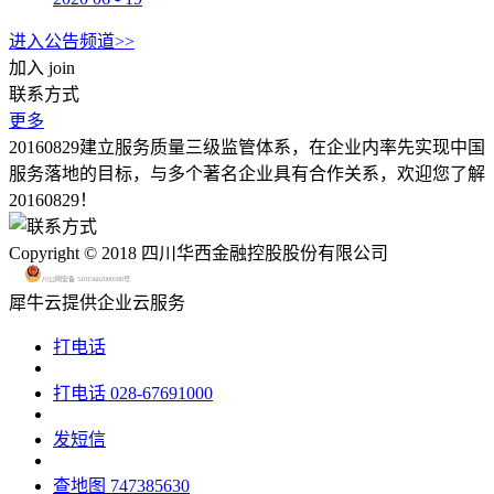
进入公告频道>>
加入
join
联系方式
更多
20160829建立服务质量三级监管体系，在企业内率先实现中国
服务落地的目标，与多个著名企业具有合作关系，欢迎您了解
20160829！
Copyright © 2018 四川华西金融控股股份有限公司
川公网安备 51015602000580号
犀牛云提供企业云服务
打电话
打电话
028-67691000
发短信
查地图
747385630