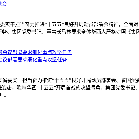
进会
省委实干担当奋力推进“十五五”良好开局动员部署会精神，全面
点任务。集团党委书记、董事长马林要求全体华西人严格对照《集团2
会议部署要求细化重点攻坚任务
实省委实干担当奋力推进“十五五”良好开局动员部署会、省国
进姿态，吹响华西“十五五”开局首战的攻坚号角。集团党委书记
..