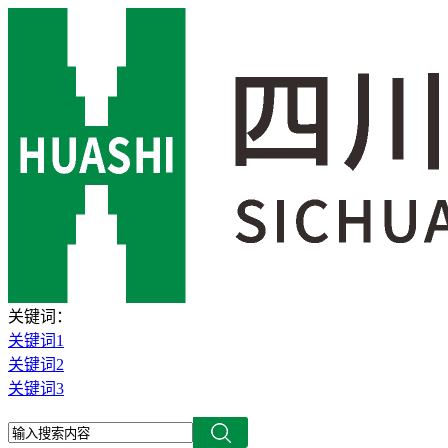
关键词：
关键词1
关键词2
关键词3