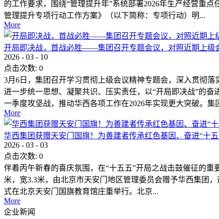
的工作要求，围绕“管理提升年”系统部署2026年生产经营重
管理提升专项行动工作方案》（以下简称：专项行动）明...
More
开局即决战，首战必胜——集团召开专题会议，对照近期上级
2026
-
03
-
10
点击次数:
0
3月6日，集团召开学习贯彻上级会议精神专题会，深入贯彻落
进一步统一思想、凝聚共识、压实责任，以“开局即决战”的奋
一季度攻坚战，推动华西各项工作在2026年实现更大突破。集团.
More
华西集团获赠天安门国旗！为善建者传承红色基因、奋进“十五
2026
-
03
-
03
点击次数:
0
伴着丙午新春的喜庆氛围，在“十五五”开局之战击鼓催征的重要时刻
米，宽3.3米，由北京市天安门地区管理委员会赠予华西集团
式在北京天安门国旗教育馆庄重举行。北京...
More
企业新闻