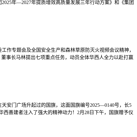
025年—2027年提质增效高质量发展三年行动方案》和《集团
资委工作专题会及全国安全生产和森林草原防灭火视频会议精神，
、董事长马林提出七项重点任务，动员全体华西人全力以赴打赢
天安门广场升起过的国旗，这面国旗编号2025—0140号，长5
华西善建者注入了强大的精神动力！2月28日下午，国旗赠予仪