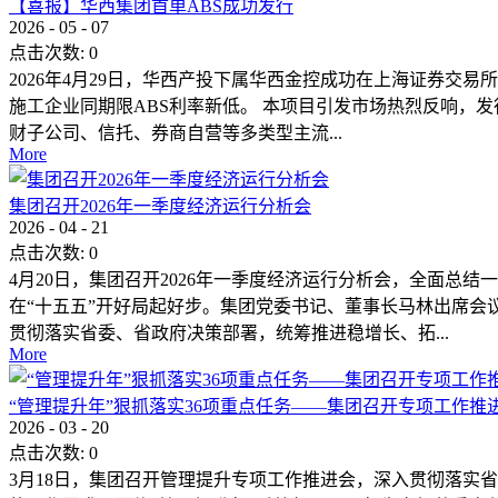
【喜报】华西集团首单ABS成功发行
2026
-
05
-
07
点击次数:
0
2026年4月29日，华西产投下属华西金控成功在上海证券交易
施工企业同期限ABS利率新低。 本项目引发市场热烈反响，
财子公司、信托、券商自营等多类型主流...
More
集团召开2026年一季度经济运行分析会
2026
-
04
-
21
点击次数:
0
4月20日，集团召开2026年一季度经济运行分析会，全面
在“十五五”开好局起好步。集团党委书记、董事长马林出席会
贯彻落实省委、省政府决策部署，统筹推进稳增长、拓...
More
“管理提升年”狠抓落实36项重点任务——集团召开专项工作推
2026
-
03
-
20
点击次数:
0
3月18日，集团召开管理提升专项工作推进会，深入贯彻落实