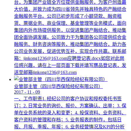
台，为集团产业链全方位提供金融服务，为客户创造最
大价值，并致力成为四川省领先并独具特色的产融结合
金融服务平台。公司已初步形成了小额贷款、融资租
赁、票据业务、商业保理、基金管理等业务模式，面向
集团内外市场提供服务，以促进集团产融结合，推动集
团全面协调发展。公司致力于为集团各公司提供综合金
融服务、财务咨询等服务，推动集团产融结合，助力各
公司业务发展，促进优势互补，实现合作共赢。联系邮
箱：jinkong1236@163.com应聘登记表.docx如您对此岗
位感兴趣，请在上一层页面下载并填写赝品登记表，发
送至邮箱jinkong1236@163.com
业管部主管（四川华西保险经纪有限公司）
2017
-
11
-
09
一、工作职责1. 经纪公司的客户协议和授权委托书签
订；2. 日常业务的询价、报价、方案确认、出单；3. 保
单在业务系统的录入和变更；4. 投保资料、业务资料、
客户资料的管理和存档；5. 业务报表的制作，包括日
报、月报、季报、年报；6. 业务经营情况及KPI的分析