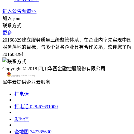
进入公告频道>>
加入
join
联系方式
更多
20160829建立服务质量三级监管体系，在企业内率先实现中国
服务落地的目标，与多个著名企业具有合作关系，欢迎您了解
20160829！
Copyright © 2018 四川华西金融控股股份有限公司
川公网安备 51015602000580号
犀牛云提供企业云服务
打电话
打电话
028-67691000
发短信
查地图
747385630