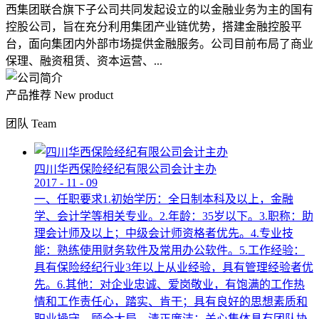
西集团联合旗下子公司共同发起设立的以金融业务为主的国有
控股公司，旨在充分利用集团产业链优势，搭建金融控股平
台，面向集团内外部市场提供金融服务。公司目前布局了商业
保理、融资租赁、资本运营、...
产品推荐
New product
团队
Team
四川华西保险经纪有限公司会计主办
2017
-
11
-
09
一、任职要求1.初始学历：全日制本科及以上，金融
学、会计学等相关专业。2.年龄：35岁以下。3.职称：助
理会计师及以上；中级会计师资格者优先。4.专业技
能：熟练使用财务软件及常用办公软件。5.工作经验：
具有保险经纪行业3年以上从业经验，具有管理经验者优
先。6.其他：对企业忠诚、爱岗敬业，有饱满的工作热
情和工作责任心，踏实、肯干；具有良好的思想素质和
职业操守，顾全大局，清正廉洁；关心集体具有团队协