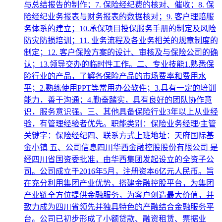
与总结报告的制作；7. 保险经纪费的核对、催收；8. 保
险经纪业务报表与财务报表的数据核对；9. 客户理赔服
务体系的建立；10.承保项目投保服务手册的制定及风险
防灾防损培训；11. 业务流程及各业务相关的规章制度的
制定；12. 客户保险方案的设计、审核及与保险公司的确
认；13.领导交办的临时性工作。二、专业技能1.熟悉保
险行业的产品，了解各保险产品的市场费率和费用水
平；2.熟练使用PPT等常用办公软件；3.具有一定的培训
能力，善于沟通；4.勤奋踏实，具有良好的团队协作意
识，服务意识强。三、其他具备保险行业3年以上从业经
验，有管理经验者优先。职能类别：保险业务经理/主管
关键字：保险经纪四、联系方式上班地址：天府国际基
金小镇 五、公司信息四川华西金融控股股份有限公司 是
经四川省国资委批准，由华西集团发起设立的全资子公
司。公司成立于2016年5月，注册资本6亿元人民币。旨
在充分利用集团产业优势，搭建金融控股平台，为集团
产业链全方位提供金融服务，为客户创造最大价值，并
致力成为四川省领先并独具特色的产融结合金融服务平
台。公司已初步形成了小额贷款、融资租赁、票据业