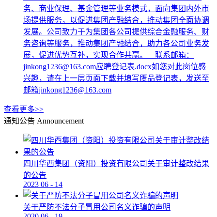
务、商业保理、基金管理等业务模式，面向集团内外市
场提供服务，以促进集团产融结合，推动集团全面协调
发展。公司致力于为集团各公司提供综合金融服务、财
务咨询等服务，推动集团产融结合，助力各公司业务发
展，促进优势互补，实现合作共赢。 联系邮箱：
jinkong1236@163.com应聘登记表.docx如您对此岗位感
兴趣，请在上一层页面下载并填写赝品登记表，发送至
邮箱jinkong1236@163.com
查看更多>>
通知公告
Announcement
四川华西集团（资阳）投资有限公司关于审计整改结果
的公告
2023
06
-
14
关于严防不法分子冒用公司名义诈骗的声明
2020
06
-
19