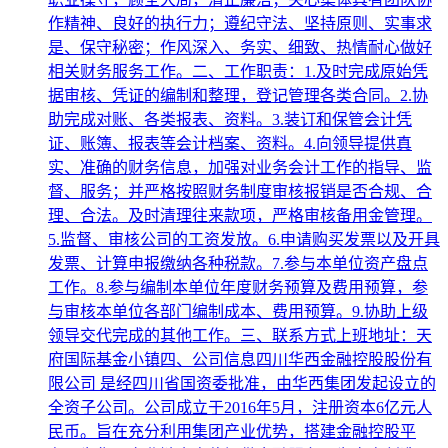
作精神、良好的执行力；遵纪守法、坚持原则、实事求
是、保守秘密；作风深入、务实、细致、热情耐心做好
相关财务服务工作。二、工作职责：1.及时完成原始凭
据审核、凭证的编制和整理，登记管理各类合同。2.协
助完成对账、各类报表、资料。3.装订和保管会计凭
证、账簿、报表等会计档案、资料。4.向领导提供真
实、准确的财务信息，加强对业务会计工作的指导、监
督、服务；并严格按照财务制度审核报销是否合规、合
理、合法。及时清理往来款项，严格审核备用金管理。
5.监督、审核公司的工资发放。6.申请购买发票以及开具
发票、计算申报缴纳各种税款。7.参与本单位资产盘点
工作。8.参与编制本单位年度财务预算及费用预算，参
与审核本单位各部门编制成本、费用预算。9.协助上级
领导交代完成的其他工作。三、联系方式上班地址：天
府国际基金小镇四、公司信息四川华西金融控股股份有
限公司 是经四川省国资委批准，由华西集团发起设立的
全资子公司。公司成立于2016年5月，注册资本6亿元人
民币。旨在充分利用集团产业优势，搭建金融控股平