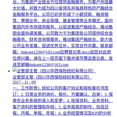
台，为集团产业链全方位提供金融服务，为客户创造最
大价值，并致力成为四川省领先并独具特色的产融结合
金融服务平台。公司已初步形成了小额贷款、融资租
赁、票据业务、商业保理、基金管理等业务模式，面向
集团内外市场提供服务，以促进集团产融结合，推动集
团全面协调发展。公司致力于为集团各公司提供综合金
融服务、财务咨询等服务，推动集团产融结合，助力各
公司业务发展，促进优势互补，实现合作共赢。联系邮
箱：jinkong1236@163.com应聘登记表.docx如您对此岗
位感兴趣，请在上一层页面下载并填写赝品登记表，发
送至邮箱jinkong1236@163.com
业管部主管（四川华西保险经纪有限公司）
2017
-
11
-
09
一、工作职责1. 经纪公司的客户协议和授权委托书签
订；2. 日常业务的询价、报价、方案确认、出单；3. 保
单在业务系统的录入和变更；4. 投保资料、业务资料、
客户资料的管理和存档；5. 业务报表的制作，包括日
报、月报、季报、年报；6. 业务经营情况及KPI的分析