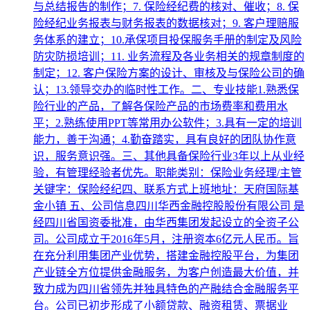
与总结报告的制作；7. 保险经纪费的核对、催收；8. 保
险经纪业务报表与财务报表的数据核对；9. 客户理赔服
务体系的建立；10.承保项目投保服务手册的制定及风险
防灾防损培训；11. 业务流程及各业务相关的规章制度的
制定；12. 客户保险方案的设计、审核及与保险公司的确
认；13.领导交办的临时性工作。二、专业技能1.熟悉保
险行业的产品，了解各保险产品的市场费率和费用水
平；2.熟练使用PPT等常用办公软件；3.具有一定的培训
能力，善于沟通；4.勤奋踏实，具有良好的团队协作意
识，服务意识强。三、其他具备保险行业3年以上从业经
验，有管理经验者优先。职能类别：保险业务经理/主管
关键字：保险经纪四、联系方式上班地址：天府国际基
金小镇 五、公司信息四川华西金融控股股份有限公司 是
经四川省国资委批准，由华西集团发起设立的全资子公
司。公司成立于2016年5月，注册资本6亿元人民币。旨
在充分利用集团产业优势，搭建金融控股平台，为集团
产业链全方位提供金融服务，为客户创造最大价值，并
致力成为四川省领先并独具特色的产融结合金融服务平
台。公司已初步形成了小额贷款、融资租赁、票据业