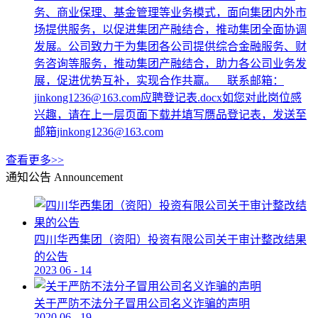
务、商业保理、基金管理等业务模式，面向集团内外市
场提供服务，以促进集团产融结合，推动集团全面协调
发展。公司致力于为集团各公司提供综合金融服务、财
务咨询等服务，推动集团产融结合，助力各公司业务发
展，促进优势互补，实现合作共赢。 联系邮箱：
jinkong1236@163.com应聘登记表.docx如您对此岗位感
兴趣，请在上一层页面下载并填写赝品登记表，发送至
邮箱jinkong1236@163.com
查看更多>>
通知公告
Announcement
四川华西集团（资阳）投资有限公司关于审计整改结果
的公告
2023
06
-
14
关于严防不法分子冒用公司名义诈骗的声明
2020
06
-
19