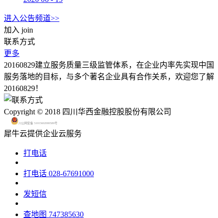
进入公告频道>>
加入
join
联系方式
更多
20160829建立服务质量三级监管体系，在企业内率先实现中国
服务落地的目标，与多个著名企业具有合作关系，欢迎您了解
20160829！
Copyright © 2018 四川华西金融控股股份有限公司
川公网安备 51015602000580号
犀牛云提供企业云服务
打电话
打电话
028-67691000
发短信
查地图
747385630