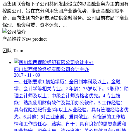
西集团联合旗下子公司共同发起设立的以金融业务为主的国有
控股公司，旨在充分利用集团产业链优势，搭建金融控股平
台，面向集团内外部市场提供金融服务。公司目前布局了商业
保理、融资租赁、资本运营、...
产品推荐
New product
团队
Team
四川华西保险经纪有限公司会计主办
2017
-
11
-
09
一、任职要求1.初始学历：全日制本科及以上，金融
学、会计学等相关专业。2.年龄：35岁以下。3.职称：助
理会计师及以上；中级会计师资格者优先。4.专业技
能：熟练使用财务软件及常用办公软件。5.工作经验：
具有保险经纪行业3年以上从业经验，具有管理经验者优
先。6.其他：对企业忠诚、爱岗敬业，有饱满的工作热
情和工作责任心，踏实、肯干；具有良好的思想素质和
职业操守，顾全大局，清正廉洁；关心集体具有团队协