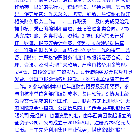
作精神、良好的执行力；遵纪守法、坚持原则、实事求
是、保守秘密；作风深入、务实、细致、热情耐心做好
相关财务服务工作。二、工作职责：1.及时完成原始凭
据审核、凭证的编制和整理，登记管理各类合同。2.协
助完成对账、各类报表、资料。3.装订和保管会计凭
证、账簿、报表等会计档案、资料。4.向领导提供真
实、准确的财务信息，加强对业务会计工作的指导、监
督、服务；并严格按照财务制度审核报销是否合规、合
理、合法。及时清理往来款项，严格审核备用金管理。
5.监督、审核公司的工资发放。6.申请购买发票以及开具
发票、计算申报缴纳各种税款。7.参与本单位资产盘点
工作。8.参与编制本单位年度财务预算及费用预算，参
与审核本单位各部门编制成本、费用预算。9.协助上级
领导交代完成的其他工作。三、联系方式上班地址：天
府国际基金小镇四、公司信息四川华西金融控股股份有
限公司 是经四川省国资委批准，由华西集团发起设立的
全资子公司。公司成立于2016年5月，注册资本6亿元人
民币。旨在充分利用集团产业优势，搭建金融控股平