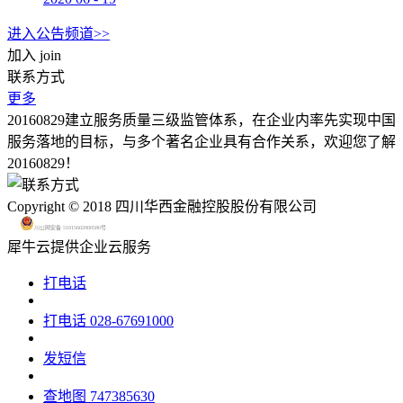
进入公告频道>>
加入
join
联系方式
更多
20160829建立服务质量三级监管体系，在企业内率先实现中国
服务落地的目标，与多个著名企业具有合作关系，欢迎您了解
20160829！
Copyright © 2018 四川华西金融控股股份有限公司
川公网安备 51015602000580号
犀牛云提供企业云服务
打电话
打电话
028-67691000
发短信
查地图
747385630