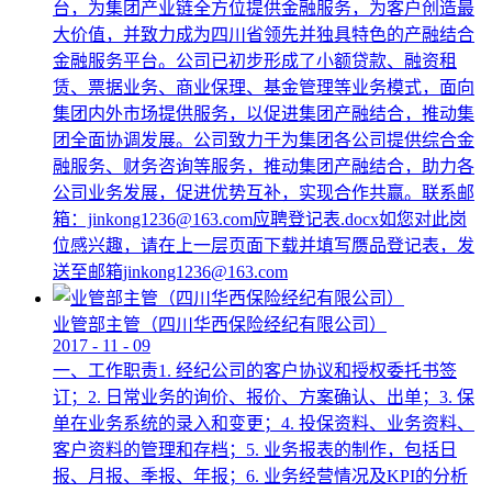
台，为集团产业链全方位提供金融服务，为客户创造最
大价值，并致力成为四川省领先并独具特色的产融结合
金融服务平台。公司已初步形成了小额贷款、融资租
赁、票据业务、商业保理、基金管理等业务模式，面向
集团内外市场提供服务，以促进集团产融结合，推动集
团全面协调发展。公司致力于为集团各公司提供综合金
融服务、财务咨询等服务，推动集团产融结合，助力各
公司业务发展，促进优势互补，实现合作共赢。联系邮
箱：jinkong1236@163.com应聘登记表.docx如您对此岗
位感兴趣，请在上一层页面下载并填写赝品登记表，发
送至邮箱jinkong1236@163.com
业管部主管（四川华西保险经纪有限公司）
2017
-
11
-
09
一、工作职责1. 经纪公司的客户协议和授权委托书签
订；2. 日常业务的询价、报价、方案确认、出单；3. 保
单在业务系统的录入和变更；4. 投保资料、业务资料、
客户资料的管理和存档；5. 业务报表的制作，包括日
报、月报、季报、年报；6. 业务经营情况及KPI的分析