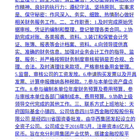
作精神、良好的执行力；遵纪守法、坚持原则、实事求
是、保守秘密；作风深入、务实、细致、热情耐心做好
相关财务服务工作。二、工作职责：1.及时完成原始凭
据审核、凭证的编制和整理，登记管理各类合同。2.协
助完成对账、各类报表、资料。3.装订和保管会计凭
证、账簿、报表等会计档案、资料。4.向领导提供真
实、准确的财务信息，加强对业务会计工作的指导、监
督、服务；并严格按照财务制度审核报销是否合规、合
理、合法。及时清理往来款项，严格审核备用金管理。
5.监督、审核公司的工资发放。6.申请购买发票以及开具
发票、计算申报缴纳各种税款。7.参与本单位资产盘点
工作。8.参与编制本单位年度财务预算及费用预算，参
与审核本单位各部门编制成本、费用预算。9.协助上级
领导交代完成的其他工作。三、联系方式上班地址：天
府国际基金小镇四、公司信息四川华西金融控股股份有
限公司 是经四川省国资委批准，由华西集团发起设立的
全资子公司。公司成立于2016年5月，注册资本6亿元人
民币。旨在充分利用集团产业优势，搭建金融控股平