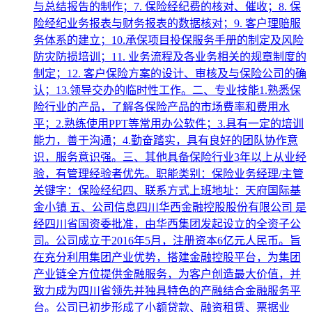
与总结报告的制作；7. 保险经纪费的核对、催收；8. 保
险经纪业务报表与财务报表的数据核对；9. 客户理赔服
务体系的建立；10.承保项目投保服务手册的制定及风险
防灾防损培训；11. 业务流程及各业务相关的规章制度的
制定；12. 客户保险方案的设计、审核及与保险公司的确
认；13.领导交办的临时性工作。二、专业技能1.熟悉保
险行业的产品，了解各保险产品的市场费率和费用水
平；2.熟练使用PPT等常用办公软件；3.具有一定的培训
能力，善于沟通；4.勤奋踏实，具有良好的团队协作意
识，服务意识强。三、其他具备保险行业3年以上从业经
验，有管理经验者优先。职能类别：保险业务经理/主管
关键字：保险经纪四、联系方式上班地址：天府国际基
金小镇 五、公司信息四川华西金融控股股份有限公司 是
经四川省国资委批准，由华西集团发起设立的全资子公
司。公司成立于2016年5月，注册资本6亿元人民币。旨
在充分利用集团产业优势，搭建金融控股平台，为集团
产业链全方位提供金融服务，为客户创造最大价值，并
致力成为四川省领先并独具特色的产融结合金融服务平
台。公司已初步形成了小额贷款、融资租赁、票据业