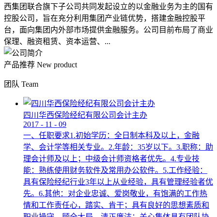
西集团联合旗下子公司共同发起设立的以金融业务为主的国有
控股公司，旨在充分利用集团产业链优势，搭建金融控股平
台，面向集团内外部市场提供金融服务。公司目前布局了商业
保理、融资租赁、资本运营、...
产品推荐
New product
团队
Team
四川华西保险经纪有限公司会计主办
2017
-
11
-
09
一、任职要求1.初始学历：全日制本科及以上，金融
学、会计学等相关专业。2.年龄：35岁以下。3.职称：助
理会计师及以上；中级会计师资格者优先。4.专业技
能：熟练使用财务软件及常用办公软件。5.工作经验：
具有保险经纪行业3年以上从业经验，具有管理经验者优
先。6.其他：对企业忠诚、爱岗敬业，有饱满的工作热
情和工作责任心，踏实、肯干；具有良好的思想素质和
职业操守，顾全大局，清正廉洁；关心集体具有团队协