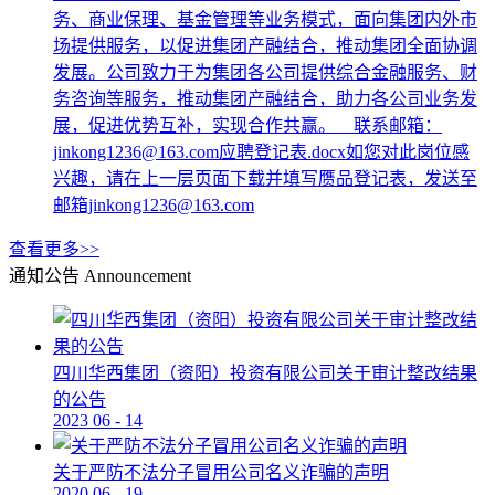
务、商业保理、基金管理等业务模式，面向集团内外市
场提供服务，以促进集团产融结合，推动集团全面协调
发展。公司致力于为集团各公司提供综合金融服务、财
务咨询等服务，推动集团产融结合，助力各公司业务发
展，促进优势互补，实现合作共赢。 联系邮箱：
jinkong1236@163.com应聘登记表.docx如您对此岗位感
兴趣，请在上一层页面下载并填写赝品登记表，发送至
邮箱jinkong1236@163.com
查看更多>>
通知公告
Announcement
四川华西集团（资阳）投资有限公司关于审计整改结果
的公告
2023
06
-
14
关于严防不法分子冒用公司名义诈骗的声明
2020
06
-
19