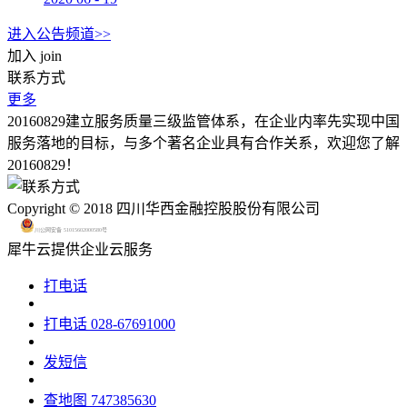
进入公告频道>>
加入
join
联系方式
更多
20160829建立服务质量三级监管体系，在企业内率先实现中国
服务落地的目标，与多个著名企业具有合作关系，欢迎您了解
20160829！
Copyright © 2018 四川华西金融控股股份有限公司
川公网安备 51015602000580号
犀牛云提供企业云服务
打电话
打电话
028-67691000
发短信
查地图
747385630