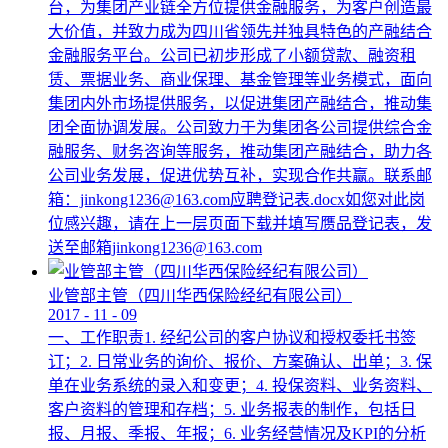
台，为集团产业链全方位提供金融服务，为客户创造最
大价值，并致力成为四川省领先并独具特色的产融结合
金融服务平台。公司已初步形成了小额贷款、融资租
赁、票据业务、商业保理、基金管理等业务模式，面向
集团内外市场提供服务，以促进集团产融结合，推动集
团全面协调发展。公司致力于为集团各公司提供综合金
融服务、财务咨询等服务，推动集团产融结合，助力各
公司业务发展，促进优势互补，实现合作共赢。联系邮
箱：jinkong1236@163.com应聘登记表.docx如您对此岗
位感兴趣，请在上一层页面下载并填写赝品登记表，发
送至邮箱jinkong1236@163.com
业管部主管（四川华西保险经纪有限公司）
2017
-
11
-
09
一、工作职责1. 经纪公司的客户协议和授权委托书签
订；2. 日常业务的询价、报价、方案确认、出单；3. 保
单在业务系统的录入和变更；4. 投保资料、业务资料、
客户资料的管理和存档；5. 业务报表的制作，包括日
报、月报、季报、年报；6. 业务经营情况及KPI的分析