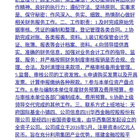
作精神、良好的执行力；遵纪守法、坚持原则、实事求
是、保守秘密；作风深入、务实、细致、热情耐心做好
相关财务服务工作。二、工作职责：1.及时完成原始凭
据审核、凭证的编制和整理，登记管理各类合同。2.协
助完成对账、各类报表、资料。3.装订和保管会计凭
证、账簿、报表等会计档案、资料。4.向领导提供真
实、准确的财务信息，加强对业务会计工作的指导、监
督、服务；并严格按照财务制度审核报销是否合规、合
理、合法。及时清理往来款项，严格审核备用金管理。
5.监督、审核公司的工资发放。6.申请购买发票以及开具
发票、计算申报缴纳各种税款。7.参与本单位资产盘点
工作。8.参与编制本单位年度财务预算及费用预算，参
与审核本单位各部门编制成本、费用预算。9.协助上级
领导交代完成的其他工作。三、联系方式上班地址：天
府国际基金小镇四、公司信息四川华西金融控股股份有
限公司 是经四川省国资委批准，由华西集团发起设立的
全资子公司。公司成立于2016年5月，注册资本6亿元人
民币。旨在充分利用集团产业优势，搭建金融控股平