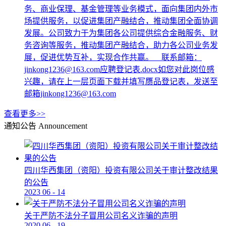
务、商业保理、基金管理等业务模式，面向集团内外市
场提供服务，以促进集团产融结合，推动集团全面协调
发展。公司致力于为集团各公司提供综合金融服务、财
务咨询等服务，推动集团产融结合，助力各公司业务发
展，促进优势互补，实现合作共赢。 联系邮箱：
jinkong1236@163.com应聘登记表.docx如您对此岗位感
兴趣，请在上一层页面下载并填写赝品登记表，发送至
邮箱jinkong1236@163.com
查看更多>>
通知公告
Announcement
四川华西集团（资阳）投资有限公司关于审计整改结果
的公告
2023
06
-
14
关于严防不法分子冒用公司名义诈骗的声明
2020
06
-
19