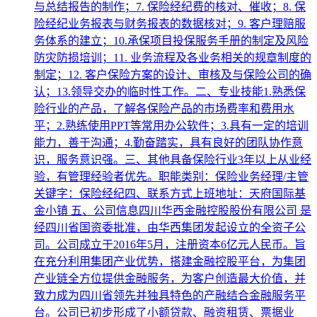
与总结报告的制作；7. 保险经纪费的核对、催收；8. 保
险经纪业务报表与财务报表的数据核对；9. 客户理赔服
务体系的建立；10.承保项目投保服务手册的制定及风险
防灾防损培训；11. 业务流程及各业务相关的规章制度的
制定；12. 客户保险方案的设计、审核及与保险公司的确
认；13.领导交办的临时性工作。二、专业技能1.熟悉保
险行业的产品，了解各保险产品的市场费率和费用水
平；2.熟练使用PPT等常用办公软件；3.具有一定的培训
能力，善于沟通；4.勤奋踏实，具有良好的团队协作意
识，服务意识强。三、其他具备保险行业3年以上从业经
验，有管理经验者优先。职能类别：保险业务经理/主管
关键字：保险经纪四、联系方式上班地址：天府国际基
金小镇 五、公司信息四川华西金融控股股份有限公司 是
经四川省国资委批准，由华西集团发起设立的全资子公
司。公司成立于2016年5月，注册资本6亿元人民币。旨
在充分利用集团产业优势，搭建金融控股平台，为集团
产业链全方位提供金融服务，为客户创造最大价值，并
致力成为四川省领先并独具特色的产融结合金融服务平
台。公司已初步形成了小额贷款、融资租赁、票据业