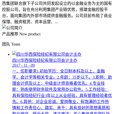
西集团联合旗下子公司共同发起设立的以金融业务为主的国有
控股公司，旨在充分利用集团产业链优势，搭建金融控股平
台，面向集团内外部市场提供金融服务。公司目前布局了商业
保理、融资租赁、资本运营、...
产品推荐
New product
团队
Team
四川华西保险经纪有限公司会计主办
2017
-
11
-
09
一、任职要求1.初始学历：全日制本科及以上，金融
学、会计学等相关专业。2.年龄：35岁以下。3.职称：助
理会计师及以上；中级会计师资格者优先。4.专业技
能：熟练使用财务软件及常用办公软件。5.工作经验：
具有保险经纪行业3年以上从业经验，具有管理经验者优
先。6.其他：对企业忠诚、爱岗敬业，有饱满的工作热
情和工作责任心，踏实、肯干；具有良好的思想素质和
职业操守，顾全大局，清正廉洁；关心集体具有团队协