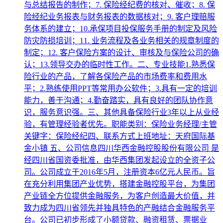
与总结报告的制作；7. 保险经纪费的核对、催收；8. 保
险经纪业务报表与财务报表的数据核对；9. 客户理赔服
务体系的建立；10.承保项目投保服务手册的制定及风险
防灾防损培训；11. 业务流程及各业务相关的规章制度的
制定；12. 客户保险方案的设计、审核及与保险公司的确
认；13.领导交办的临时性工作。二、专业技能1.熟悉保
险行业的产品，了解各保险产品的市场费率和费用水
平；2.熟练使用PPT等常用办公软件；3.具有一定的培训
能力，善于沟通；4.勤奋踏实，具有良好的团队协作意
识，服务意识强。三、其他具备保险行业3年以上从业经
验，有管理经验者优先。职能类别：保险业务经理/主管
关键字：保险经纪四、联系方式上班地址：天府国际基
金小镇 五、公司信息四川华西金融控股股份有限公司 是
经四川省国资委批准，由华西集团发起设立的全资子公
司。公司成立于2016年5月，注册资本6亿元人民币。旨
在充分利用集团产业优势，搭建金融控股平台，为集团
产业链全方位提供金融服务，为客户创造最大价值，并
致力成为四川省领先并独具特色的产融结合金融服务平
台。公司已初步形成了小额贷款、融资租赁、票据业