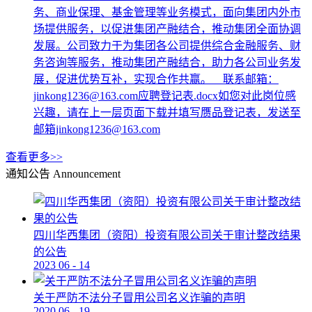
务、商业保理、基金管理等业务模式，面向集团内外市
场提供服务，以促进集团产融结合，推动集团全面协调
发展。公司致力于为集团各公司提供综合金融服务、财
务咨询等服务，推动集团产融结合，助力各公司业务发
展，促进优势互补，实现合作共赢。 联系邮箱：
jinkong1236@163.com应聘登记表.docx如您对此岗位感
兴趣，请在上一层页面下载并填写赝品登记表，发送至
邮箱jinkong1236@163.com
查看更多>>
通知公告
Announcement
四川华西集团（资阳）投资有限公司关于审计整改结果
的公告
2023
06
-
14
关于严防不法分子冒用公司名义诈骗的声明
2020
06
-
19