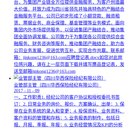
台，为集团产业链全方位提供金融服务，为客户创造最
大价值，并致力成为四川省领先并独具特色的产融结合
金融服务平台。公司已初步形成了小额贷款、融资租
赁、票据业务、商业保理、基金管理等业务模式，面向
集团内外市场提供服务，以促进集团产融结合，推动集
团全面协调发展。公司致力于为集团各公司提供综合金
融服务、财务咨询等服务，推动集团产融结合，助力各
公司业务发展，促进优势互补，实现合作共赢。联系邮
箱：jinkong1236@163.com应聘登记表.docx如您对此岗
位感兴趣，请在上一层页面下载并填写赝品登记表，发
送至邮箱jinkong1236@163.com
业管部主管（四川华西保险经纪有限公司）
2017
-
11
-
09
一、工作职责1. 经纪公司的客户协议和授权委托书签
订；2. 日常业务的询价、报价、方案确认、出单；3. 保
单在业务系统的录入和变更；4. 投保资料、业务资料、
客户资料的管理和存档；5. 业务报表的制作，包括日
报、月报、季报、年报；6. 业务经营情况及KPI的分析