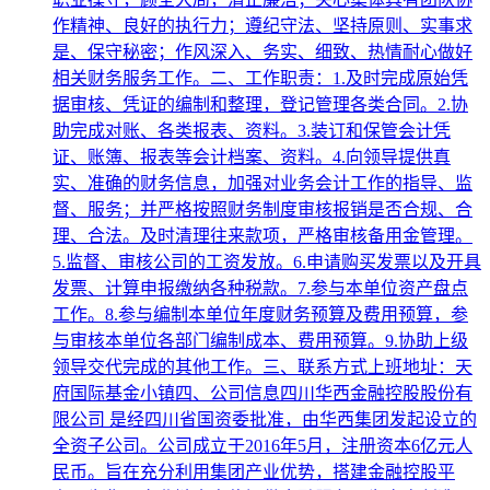
作精神、良好的执行力；遵纪守法、坚持原则、实事求
是、保守秘密；作风深入、务实、细致、热情耐心做好
相关财务服务工作。二、工作职责：1.及时完成原始凭
据审核、凭证的编制和整理，登记管理各类合同。2.协
助完成对账、各类报表、资料。3.装订和保管会计凭
证、账簿、报表等会计档案、资料。4.向领导提供真
实、准确的财务信息，加强对业务会计工作的指导、监
督、服务；并严格按照财务制度审核报销是否合规、合
理、合法。及时清理往来款项，严格审核备用金管理。
5.监督、审核公司的工资发放。6.申请购买发票以及开具
发票、计算申报缴纳各种税款。7.参与本单位资产盘点
工作。8.参与编制本单位年度财务预算及费用预算，参
与审核本单位各部门编制成本、费用预算。9.协助上级
领导交代完成的其他工作。三、联系方式上班地址：天
府国际基金小镇四、公司信息四川华西金融控股股份有
限公司 是经四川省国资委批准，由华西集团发起设立的
全资子公司。公司成立于2016年5月，注册资本6亿元人
民币。旨在充分利用集团产业优势，搭建金融控股平