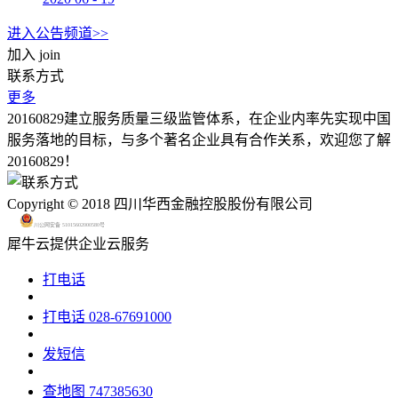
进入公告频道>>
加入
join
联系方式
更多
20160829建立服务质量三级监管体系，在企业内率先实现中国
服务落地的目标，与多个著名企业具有合作关系，欢迎您了解
20160829！
Copyright © 2018 四川华西金融控股股份有限公司
川公网安备 51015602000580号
犀牛云提供企业云服务
打电话
打电话
028-67691000
发短信
查地图
747385630