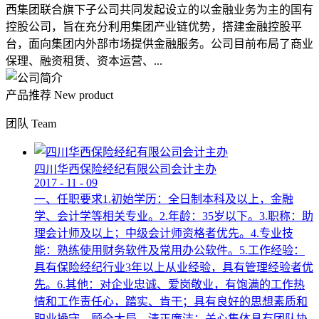
西集团联合旗下子公司共同发起设立的以金融业务为主的国有
控股公司，旨在充分利用集团产业链优势，搭建金融控股平
台，面向集团内外部市场提供金融服务。公司目前布局了商业
保理、融资租赁、资本运营、...
产品推荐
New product
团队
Team
四川华西保险经纪有限公司会计主办
2017
-
11
-
09
一、任职要求1.初始学历：全日制本科及以上，金融
学、会计学等相关专业。2.年龄：35岁以下。3.职称：助
理会计师及以上；中级会计师资格者优先。4.专业技
能：熟练使用财务软件及常用办公软件。5.工作经验：
具有保险经纪行业3年以上从业经验，具有管理经验者优
先。6.其他：对企业忠诚、爱岗敬业，有饱满的工作热
情和工作责任心，踏实、肯干；具有良好的思想素质和
职业操守，顾全大局，清正廉洁；关心集体具有团队协