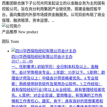
西集团联合旗下子公司共同发起设立的以金融业务为主的国有
控股公司，旨在充分利用集团产业链优势，搭建金融控股平
台，面向集团内外部市场提供金融服务。公司目前布局了商业
保理、融资租赁、资本运营、...
产品推荐
New product
团队
Team
四川华西保险经纪有限公司会计主办
2017
-
11
-
09
一、任职要求1.初始学历：全日制本科及以上，金融
学、会计学等相关专业。2.年龄：35岁以下。3.职称：助
理会计师及以上；中级会计师资格者优先。4.专业技
能：熟练使用财务软件及常用办公软件。5.工作经验：
具有保险经纪行业3年以上从业经验，具有管理经验者优
先。6.其他：对企业忠诚、爱岗敬业，有饱满的工作热
情和工作责任心，踏实、肯干；具有良好的思想素质和
职业操守，顾全大局，清正廉洁；关心集体具有团队协