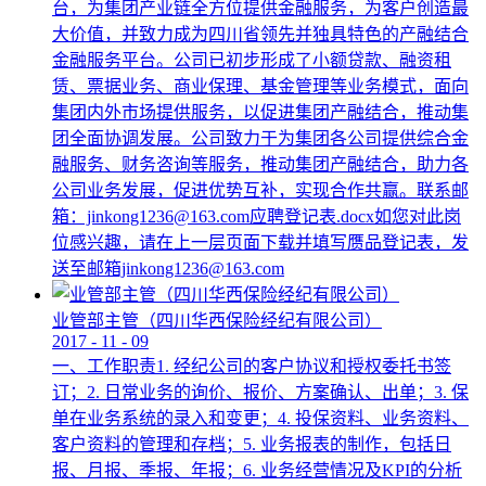
台，为集团产业链全方位提供金融服务，为客户创造最
大价值，并致力成为四川省领先并独具特色的产融结合
金融服务平台。公司已初步形成了小额贷款、融资租
赁、票据业务、商业保理、基金管理等业务模式，面向
集团内外市场提供服务，以促进集团产融结合，推动集
团全面协调发展。公司致力于为集团各公司提供综合金
融服务、财务咨询等服务，推动集团产融结合，助力各
公司业务发展，促进优势互补，实现合作共赢。联系邮
箱：jinkong1236@163.com应聘登记表.docx如您对此岗
位感兴趣，请在上一层页面下载并填写赝品登记表，发
送至邮箱jinkong1236@163.com
业管部主管（四川华西保险经纪有限公司）
2017
-
11
-
09
一、工作职责1. 经纪公司的客户协议和授权委托书签
订；2. 日常业务的询价、报价、方案确认、出单；3. 保
单在业务系统的录入和变更；4. 投保资料、业务资料、
客户资料的管理和存档；5. 业务报表的制作，包括日
报、月报、季报、年报；6. 业务经营情况及KPI的分析