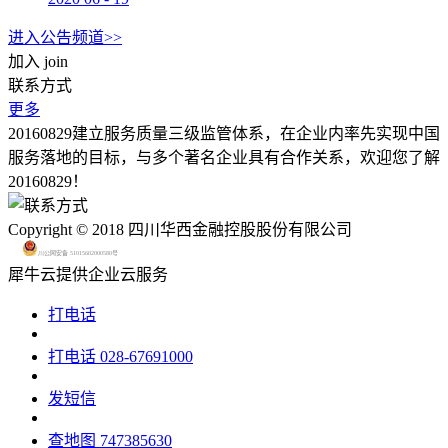
进入公告频道>>
加入
join
联系方式
更多
20160829建立服务质量三级监管体系，在企业内率先实现中国
服务落地的目标，与多个著名企业具有合作关系，欢迎您了解
20160829！
Copyright © 2018 四川华西金融控股股份有限公司
川公网安备 51015602000580号
犀牛云提供企业云服务
打电话
打电话
028-67691000
发短信
查地图
747385630