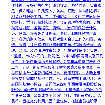
作精神、良好的执行力；遵纪守法、坚持原则、实事求
是、保守秘密；作风深入、务实、细致、热情耐心做好
相关财务服务工作。二、工作职责：1.及时完成原始凭
据审核、凭证的编制和整理，登记管理各类合同。2.协
助完成对账、各类报表、资料。3.装订和保管会计凭
证、账簿、报表等会计档案、资料。4.向领导提供真
实、准确的财务信息，加强对业务会计工作的指导、监
督、服务；并严格按照财务制度审核报销是否合规、合
理、合法。及时清理往来款项，严格审核备用金管理。
5.监督、审核公司的工资发放。6.申请购买发票以及开具
发票、计算申报缴纳各种税款。7.参与本单位资产盘点
工作。8.参与编制本单位年度财务预算及费用预算，参
与审核本单位各部门编制成本、费用预算。9.协助上级
领导交代完成的其他工作。三、联系方式上班地址：天
府国际基金小镇四、公司信息四川华西金融控股股份有
限公司 是经四川省国资委批准，由华西集团发起设立的
全资子公司。公司成立于2016年5月，注册资本6亿元人
民币。旨在充分利用集团产业优势，搭建金融控股平