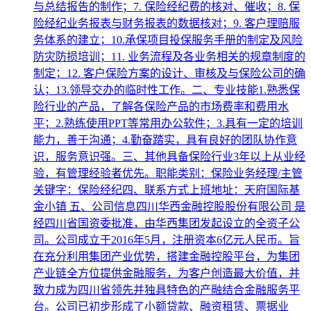
与总结报告的制作；7. 保险经纪费的核对、催收；8. 保
险经纪业务报表与财务报表的数据核对；9. 客户理赔服
务体系的建立；10.承保项目投保服务手册的制定及风险
防灾防损培训；11. 业务流程及各业务相关的规章制度的
制定；12. 客户保险方案的设计、审核及与保险公司的确
认；13.领导交办的临时性工作。二、专业技能1.熟悉保
险行业的产品，了解各保险产品的市场费率和费用水
平；2.熟练使用PPT等常用办公软件；3.具有一定的培训
能力，善于沟通；4.勤奋踏实，具有良好的团队协作意
识，服务意识强。三、其他具备保险行业3年以上从业经
验，有管理经验者优先。职能类别：保险业务经理/主管
关键字：保险经纪四、联系方式上班地址：天府国际基
金小镇 五、公司信息四川华西金融控股股份有限公司 是
经四川省国资委批准，由华西集团发起设立的全资子公
司。公司成立于2016年5月，注册资本6亿元人民币。旨
在充分利用集团产业优势，搭建金融控股平台，为集团
产业链全方位提供金融服务，为客户创造最大价值，并
致力成为四川省领先并独具特色的产融结合金融服务平
台。公司已初步形成了小额贷款、融资租赁、票据业