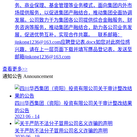
务、商业保理、基金管理等业务模式，面向集团内外市
场提供服务，以促进集团产融结合，推动集团全面协调
发展。公司致力于为集团各公司提供综合金融服务、财
务咨询等服务，推动集团产融结合，助力各公司业务发
展，促进优势互补，实现合作共赢。 联系邮箱：
jinkong1236@163.com应聘登记表.docx如您对此岗位感
兴趣，请在上一层页面下载并填写赝品登记表，发送至
邮箱jinkong1236@163.com
查看更多>>
通知公告
Announcement
四川华西集团（资阳）投资有限公司关于审计整改结果
的公告
2023
06
-
14
关于严防不法分子冒用公司名义诈骗的声明
2020
06
-
19