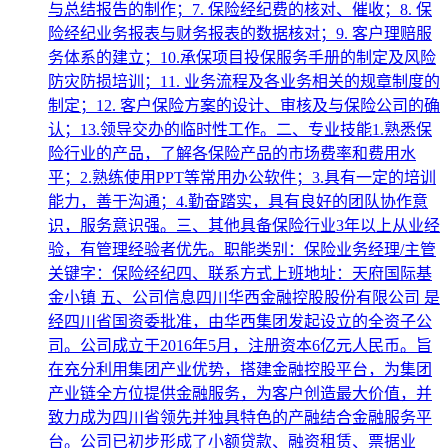
与总结报告的制作；7. 保险经纪费的核对、催收；8. 保
险经纪业务报表与财务报表的数据核对；9. 客户理赔服
务体系的建立；10.承保项目投保服务手册的制定及风险
防灾防损培训；11. 业务流程及各业务相关的规章制度的
制定；12. 客户保险方案的设计、审核及与保险公司的确
认；13.领导交办的临时性工作。二、专业技能1.熟悉保
险行业的产品，了解各保险产品的市场费率和费用水
平；2.熟练使用PPT等常用办公软件；3.具有一定的培训
能力，善于沟通；4.勤奋踏实，具有良好的团队协作意
识，服务意识强。三、其他具备保险行业3年以上从业经
验，有管理经验者优先。职能类别：保险业务经理/主管
关键字：保险经纪四、联系方式上班地址：天府国际基
金小镇 五、公司信息四川华西金融控股股份有限公司 是
经四川省国资委批准，由华西集团发起设立的全资子公
司。公司成立于2016年5月，注册资本6亿元人民币。旨
在充分利用集团产业优势，搭建金融控股平台，为集团
产业链全方位提供金融服务，为客户创造最大价值，并
致力成为四川省领先并独具特色的产融结合金融服务平
台。公司已初步形成了小额贷款、融资租赁、票据业