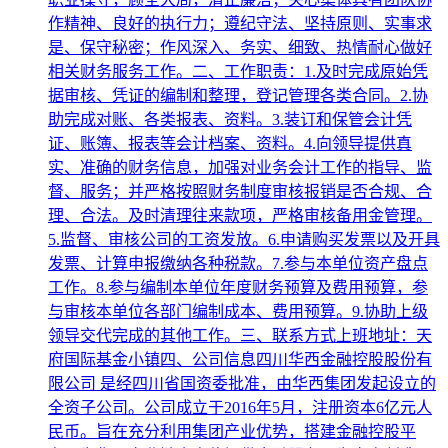
作精神、良好的执行力；遵纪守法、坚持原则、实事求
是、保守秘密；作风深入、务实、细致、热情耐心做好
相关财务服务工作。二、工作职责：1.及时完成原始凭
据审核、凭证的编制和整理，登记管理各类合同。2.协
助完成对账、各类报表、资料。3.装订和保管会计凭
证、账簿、报表等会计档案、资料。4.向领导提供真
实、准确的财务信息，加强对业务会计工作的指导、监
督、服务；并严格按照财务制度审核报销是否合规、合
理、合法。及时清理往来款项，严格审核备用金管理。
5.监督、审核公司的工资发放。6.申请购买发票以及开具
发票、计算申报缴纳各种税款。7.参与本单位资产盘点
工作。8.参与编制本单位年度财务预算及费用预算，参
与审核本单位各部门编制成本、费用预算。9.协助上级
领导交代完成的其他工作。三、联系方式上班地址：天
府国际基金小镇四、公司信息四川华西金融控股股份有
限公司 是经四川省国资委批准，由华西集团发起设立的
全资子公司。公司成立于2016年5月，注册资本6亿元人
民币。旨在充分利用集团产业优势，搭建金融控股平