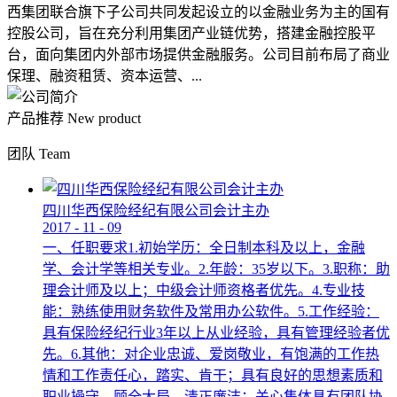
西集团联合旗下子公司共同发起设立的以金融业务为主的国有
控股公司，旨在充分利用集团产业链优势，搭建金融控股平
台，面向集团内外部市场提供金融服务。公司目前布局了商业
保理、融资租赁、资本运营、...
产品推荐
New product
团队
Team
四川华西保险经纪有限公司会计主办
2017
-
11
-
09
一、任职要求1.初始学历：全日制本科及以上，金融
学、会计学等相关专业。2.年龄：35岁以下。3.职称：助
理会计师及以上；中级会计师资格者优先。4.专业技
能：熟练使用财务软件及常用办公软件。5.工作经验：
具有保险经纪行业3年以上从业经验，具有管理经验者优
先。6.其他：对企业忠诚、爱岗敬业，有饱满的工作热
情和工作责任心，踏实、肯干；具有良好的思想素质和
职业操守，顾全大局，清正廉洁；关心集体具有团队协