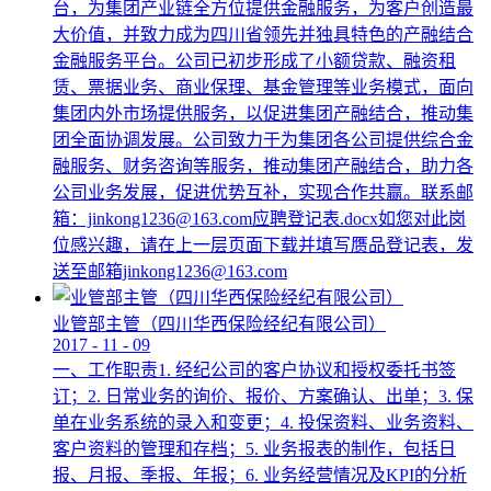
台，为集团产业链全方位提供金融服务，为客户创造最
大价值，并致力成为四川省领先并独具特色的产融结合
金融服务平台。公司已初步形成了小额贷款、融资租
赁、票据业务、商业保理、基金管理等业务模式，面向
集团内外市场提供服务，以促进集团产融结合，推动集
团全面协调发展。公司致力于为集团各公司提供综合金
融服务、财务咨询等服务，推动集团产融结合，助力各
公司业务发展，促进优势互补，实现合作共赢。联系邮
箱：jinkong1236@163.com应聘登记表.docx如您对此岗
位感兴趣，请在上一层页面下载并填写赝品登记表，发
送至邮箱jinkong1236@163.com
业管部主管（四川华西保险经纪有限公司）
2017
-
11
-
09
一、工作职责1. 经纪公司的客户协议和授权委托书签
订；2. 日常业务的询价、报价、方案确认、出单；3. 保
单在业务系统的录入和变更；4. 投保资料、业务资料、
客户资料的管理和存档；5. 业务报表的制作，包括日
报、月报、季报、年报；6. 业务经营情况及KPI的分析