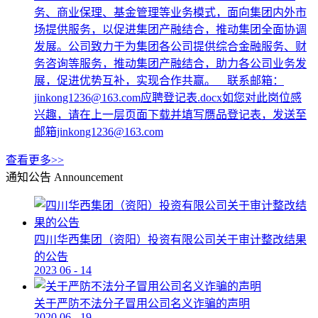
务、商业保理、基金管理等业务模式，面向集团内外市
场提供服务，以促进集团产融结合，推动集团全面协调
发展。公司致力于为集团各公司提供综合金融服务、财
务咨询等服务，推动集团产融结合，助力各公司业务发
展，促进优势互补，实现合作共赢。 联系邮箱：
jinkong1236@163.com应聘登记表.docx如您对此岗位感
兴趣，请在上一层页面下载并填写赝品登记表，发送至
邮箱jinkong1236@163.com
查看更多>>
通知公告
Announcement
四川华西集团（资阳）投资有限公司关于审计整改结果
的公告
2023
06
-
14
关于严防不法分子冒用公司名义诈骗的声明
2020
06
-
19