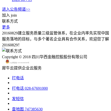
进入公告频道>>
加入
join
联系方式
更多
20160829建立服务质量三级监管体系，在企业内率先实现中国
服务落地的目标，与多个著名企业具有合作关系，欢迎您了解
20160829！
Copyright © 2018 四川华西金融控股股份有限公司
川公网安备 51015602000580号
犀牛云提供企业云服务
打电话
打电话
028-67691000
发短信
查地图
747385630