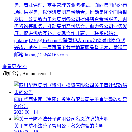
务、商业保理、基金管理等业务模式，面向集团内外市
场提供服务，以促进集团产融结合，推动集团全面协调
发展。公司致力于为集团各公司提供综合金融服务、财
务咨询等服务，推动集团产融结合，助力各公司业务发
展，促进优势互补，实现合作共赢。 联系邮箱：
jinkong1236@163.com应聘登记表.docx如您对此岗位感
兴趣，请在上一层页面下载并填写赝品登记表，发送至
邮箱jinkong1236@163.com
查看更多>>
通知公告
Announcement
四川华西集团（资阳）投资有限公司关于审计整改结果
的公告
2023
06
-
14
关于严防不法分子冒用公司名义诈骗的声明
2020
06
-
19