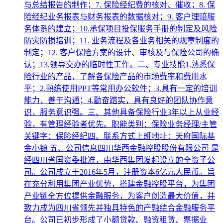
与总结报告的制作；7. 保险经纪费的核对、催收；8. 保
险经纪业务报表与财务报表的数据核对；9. 客户理赔服
务体系的建立；10.承保项目投保服务手册的制定及风险
防灾防损培训；11. 业务流程及各业务相关的规章制度的
制定；12. 客户保险方案的设计、审核及与保险公司的确
认；13.领导交办的临时性工作。二、专业技能1.熟悉保
险行业的产品，了解各保险产品的市场费率和费用水
平；2.熟练使用PPT等常用办公软件；3.具有一定的培训
能力，善于沟通；4.勤奋踏实，具有良好的团队协作意
识，服务意识强。三、其他具备保险行业3年以上从业经
验，有管理经验者优先。职能类别：保险业务经理/主管
关键字：保险经纪四、联系方式上班地址：天府国际基
金小镇 五、公司信息四川华西金融控股股份有限公司 是
经四川省国资委批准，由华西集团发起设立的全资子公
司。公司成立于2016年5月，注册资本6亿元人民币。旨
在充分利用集团产业优势，搭建金融控股平台，为集团
产业链全方位提供金融服务，为客户创造最大价值，并
致力成为四川省领先并独具特色的产融结合金融服务平
台。公司已初步形成了小额贷款、融资租赁、票据业