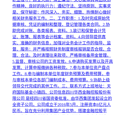
作精神、良好的执行力；遵纪守法、坚持原则、实事求
是、保守秘密；作风深入、务实、细致、热情耐心做好
相关财务服务工作。二、工作职责：1.及时完成原始凭
据审核、凭证的编制和整理，登记管理各类合同。2.协
助完成对账、各类报表、资料。3.装订和保管会计凭
证、账簿、报表等会计档案、资料。4.向领导提供真
实、准确的财务信息，加强对业务会计工作的指导、监
督、服务；并严格按照财务制度审核报销是否合规、合
理、合法。及时清理往来款项，严格审核备用金管理。
5.监督、审核公司的工资发放。6.申请购买发票以及开具
发票、计算申报缴纳各种税款。7.参与本单位资产盘点
工作。8.参与编制本单位年度财务预算及费用预算，参
与审核本单位各部门编制成本、费用预算。9.协助上级
领导交代完成的其他工作。三、联系方式上班地址：天
府国际基金小镇四、公司信息四川华西金融控股股份有
限公司 是经四川省国资委批准，由华西集团发起设立的
全资子公司。公司成立于2016年5月，注册资本6亿元人
民币。旨在充分利用集团产业优势，搭建金融控股平