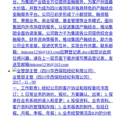
台，为集团产业链全方位提供金融服务，为客户创造最
大价值，并致力成为四川省领先并独具特色的产融结合
金融服务平台。公司已初步形成了小额贷款、融资租
赁、票据业务、商业保理、基金管理等业务模式，面向
集团内外市场提供服务，以促进集团产融结合，推动集
团全面协调发展。公司致力于为集团各公司提供综合金
融服务、财务咨询等服务，推动集团产融结合，助力各
公司业务发展，促进优势互补，实现合作共赢。联系邮
箱：jinkong1236@163.com应聘登记表.docx如您对此岗
位感兴趣，请在上一层页面下载并填写赝品登记表，发
送至邮箱jinkong1236@163.com
业管部主管（四川华西保险经纪有限公司）
2017
-
11
-
09
一、工作职责1. 经纪公司的客户协议和授权委托书签
订；2. 日常业务的询价、报价、方案确认、出单；3. 保
单在业务系统的录入和变更；4. 投保资料、业务资料、
客户资料的管理和存档；5. 业务报表的制作，包括日
报、月报、季报、年报；6. 业务经营情况及KPI的分析