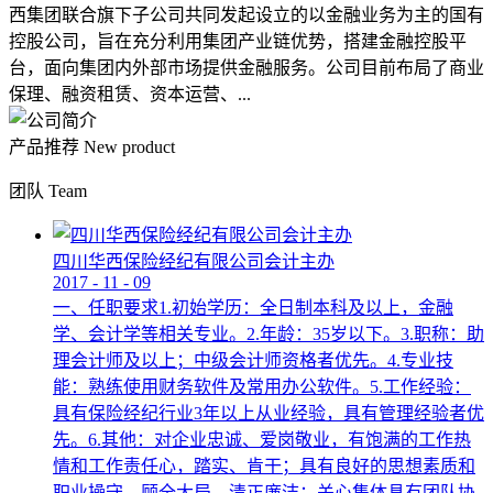
西集团联合旗下子公司共同发起设立的以金融业务为主的国有
控股公司，旨在充分利用集团产业链优势，搭建金融控股平
台，面向集团内外部市场提供金融服务。公司目前布局了商业
保理、融资租赁、资本运营、...
产品推荐
New product
团队
Team
四川华西保险经纪有限公司会计主办
2017
-
11
-
09
一、任职要求1.初始学历：全日制本科及以上，金融
学、会计学等相关专业。2.年龄：35岁以下。3.职称：助
理会计师及以上；中级会计师资格者优先。4.专业技
能：熟练使用财务软件及常用办公软件。5.工作经验：
具有保险经纪行业3年以上从业经验，具有管理经验者优
先。6.其他：对企业忠诚、爱岗敬业，有饱满的工作热
情和工作责任心，踏实、肯干；具有良好的思想素质和
职业操守，顾全大局，清正廉洁；关心集体具有团队协