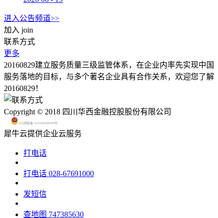
进入公告频道>>
加入
join
联系方式
更多
20160829建立服务质量三级监管体系，在企业内率先实现中国
服务落地的目标，与多个著名企业具有合作关系，欢迎您了解
20160829！
Copyright © 2018 四川华西金融控股股份有限公司
川公网安备 51015602000580号
犀牛云提供企业云服务
打电话
打电话
028-67691000
发短信
查地图
747385630