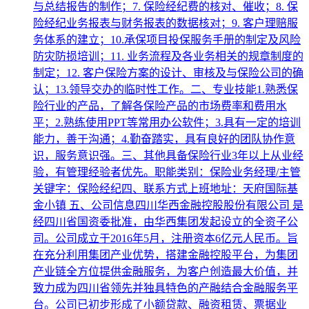
与总结报告的制作；7. 保险经纪费的核对、催收；8. 保
险经纪业务报表与财务报表的数据核对；9. 客户理赔服
务体系的建立；10.承保项目投保服务手册的制定及风险
防灾防损培训；11. 业务流程及各业务相关的规章制度的
制定；12. 客户保险方案的设计、审核及与保险公司的确
认；13.领导交办的临时性工作。二、专业技能1.熟悉保
险行业的产品，了解各保险产品的市场费率和费用水
平；2.熟练使用PPT等常用办公软件；3.具有一定的培训
能力，善于沟通；4.勤奋踏实，具有良好的团队协作意
识，服务意识强。三、其他具备保险行业3年以上从业经
验，有管理经验者优先。职能类别：保险业务经理/主管
关键字：保险经纪四、联系方式上班地址：天府国际基
金小镇 五、公司信息四川华西金融控股股份有限公司 是
经四川省国资委批准，由华西集团发起设立的全资子公
司。公司成立于2016年5月，注册资本6亿元人民币。旨
在充分利用集团产业优势，搭建金融控股平台，为集团
产业链全方位提供金融服务，为客户创造最大价值，并
致力成为四川省领先并独具特色的产融结合金融服务平
台。公司已初步形成了小额贷款、融资租赁、票据业