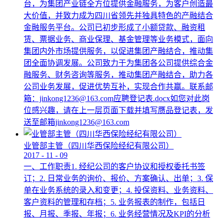
台，为集团产业链全方位提供金融服务，为客户创造最
大价值，并致力成为四川省领先并独具特色的产融结合
金融服务平台。公司已初步形成了小额贷款、融资租
赁、票据业务、商业保理、基金管理等业务模式，面向
集团内外市场提供服务，以促进集团产融结合，推动集
团全面协调发展。公司致力于为集团各公司提供综合金
融服务、财务咨询等服务，推动集团产融结合，助力各
公司业务发展，促进优势互补，实现合作共赢。联系邮
箱：jinkong1236@163.com应聘登记表.docx如您对此岗
位感兴趣，请在上一层页面下载并填写赝品登记表，发
送至邮箱jinkong1236@163.com
业管部主管（四川华西保险经纪有限公司）
2017
-
11
-
09
一、工作职责1. 经纪公司的客户协议和授权委托书签
订；2. 日常业务的询价、报价、方案确认、出单；3. 保
单在业务系统的录入和变更；4. 投保资料、业务资料、
客户资料的管理和存档；5. 业务报表的制作，包括日
报、月报、季报、年报；6. 业务经营情况及KPI的分析