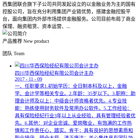
西集团联合旗下子公司共同发起设立的以金融业务为主的国有
控股公司，旨在充分利用集团产业链优势，搭建金融控股平
台，面向集团内外部市场提供金融服务。公司目前布局了商业
保理、融资租赁、资本运营、...
产品推荐
New product
团队
Team
四川华西保险经纪有限公司会计主办
2017
-
11
-
09
一、任职要求1.初始学历：全日制本科及以上，金融
学、会计学等相关专业。2.年龄：35岁以下。3.职称：助
理会计师及以上；中级会计师资格者优先。4.专业技
能：熟练使用财务软件及常用办公软件。5.工作经验：
具有保险经纪行业3年以上从业经验，具有管理经验者优
先。6.其他：对企业忠诚、爱岗敬业，有饱满的工作热
情和工作责任心，踏实、肯干；具有良好的思想素质和
职业操守，顾全大局，清正廉洁；关心集体具有团队协