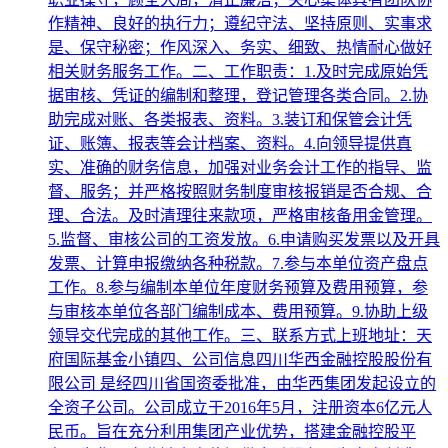
作精神、良好的执行力；遵纪守法、坚持原则、实事求
是、保守秘密；作风深入、务实、细致、热情耐心做好
相关财务服务工作。二、工作职责：1.及时完成原始凭
据审核、凭证的编制和整理，登记管理各类合同。2.协
助完成对账、各类报表、资料。3.装订和保管会计凭
证、账簿、报表等会计档案、资料。4.向领导提供真
实、准确的财务信息，加强对业务会计工作的指导、监
督、服务；并严格按照财务制度审核报销是否合规、合
理、合法。及时清理往来款项，严格审核备用金管理。
5.监督、审核公司的工资发放。6.申请购买发票以及开具
发票、计算申报缴纳各种税款。7.参与本单位资产盘点
工作。8.参与编制本单位年度财务预算及费用预算，参
与审核本单位各部门编制成本、费用预算。9.协助上级
领导交代完成的其他工作。三、联系方式上班地址：天
府国际基金小镇四、公司信息四川华西金融控股股份有
限公司 是经四川省国资委批准，由华西集团发起设立的
全资子公司。公司成立于2016年5月，注册资本6亿元人
民币。旨在充分利用集团产业优势，搭建金融控股平