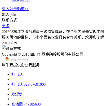
进入公告频道>>
加入
join
联系方式
更多
20160829建立服务质量三级监管体系，在企业内率先实现中国
服务落地的目标，与多个著名企业具有合作关系，欢迎您了解
20160829！
Copyright © 2018 四川华西金融控股股份有限公司
川公网安备 51015602000580号
犀牛云提供企业云服务
打电话
打电话
028-67691000
发短信
查地图
747385630