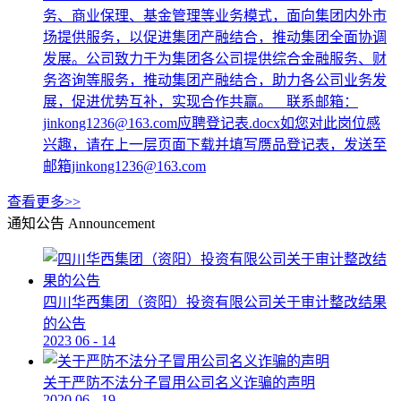
务、商业保理、基金管理等业务模式，面向集团内外市
场提供服务，以促进集团产融结合，推动集团全面协调
发展。公司致力于为集团各公司提供综合金融服务、财
务咨询等服务，推动集团产融结合，助力各公司业务发
展，促进优势互补，实现合作共赢。 联系邮箱：
jinkong1236@163.com应聘登记表.docx如您对此岗位感
兴趣，请在上一层页面下载并填写赝品登记表，发送至
邮箱jinkong1236@163.com
查看更多>>
通知公告
Announcement
四川华西集团（资阳）投资有限公司关于审计整改结果
的公告
2023
06
-
14
关于严防不法分子冒用公司名义诈骗的声明
2020
06
-
19