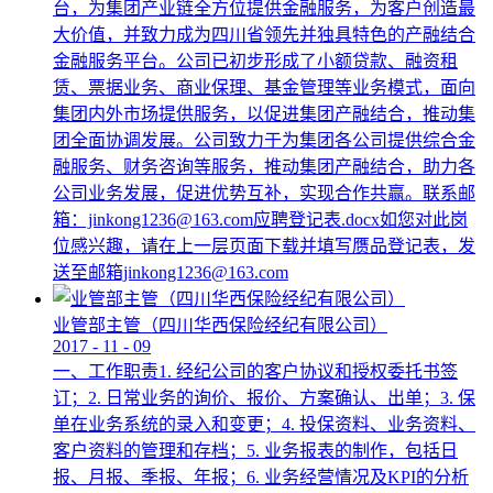
台，为集团产业链全方位提供金融服务，为客户创造最
大价值，并致力成为四川省领先并独具特色的产融结合
金融服务平台。公司已初步形成了小额贷款、融资租
赁、票据业务、商业保理、基金管理等业务模式，面向
集团内外市场提供服务，以促进集团产融结合，推动集
团全面协调发展。公司致力于为集团各公司提供综合金
融服务、财务咨询等服务，推动集团产融结合，助力各
公司业务发展，促进优势互补，实现合作共赢。联系邮
箱：jinkong1236@163.com应聘登记表.docx如您对此岗
位感兴趣，请在上一层页面下载并填写赝品登记表，发
送至邮箱jinkong1236@163.com
业管部主管（四川华西保险经纪有限公司）
2017
-
11
-
09
一、工作职责1. 经纪公司的客户协议和授权委托书签
订；2. 日常业务的询价、报价、方案确认、出单；3. 保
单在业务系统的录入和变更；4. 投保资料、业务资料、
客户资料的管理和存档；5. 业务报表的制作，包括日
报、月报、季报、年报；6. 业务经营情况及KPI的分析