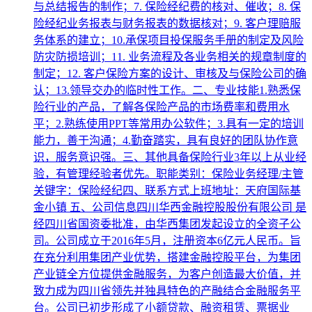
与总结报告的制作；7. 保险经纪费的核对、催收；8. 保
险经纪业务报表与财务报表的数据核对；9. 客户理赔服
务体系的建立；10.承保项目投保服务手册的制定及风险
防灾防损培训；11. 业务流程及各业务相关的规章制度的
制定；12. 客户保险方案的设计、审核及与保险公司的确
认；13.领导交办的临时性工作。二、专业技能1.熟悉保
险行业的产品，了解各保险产品的市场费率和费用水
平；2.熟练使用PPT等常用办公软件；3.具有一定的培训
能力，善于沟通；4.勤奋踏实，具有良好的团队协作意
识，服务意识强。三、其他具备保险行业3年以上从业经
验，有管理经验者优先。职能类别：保险业务经理/主管
关键字：保险经纪四、联系方式上班地址：天府国际基
金小镇 五、公司信息四川华西金融控股股份有限公司 是
经四川省国资委批准，由华西集团发起设立的全资子公
司。公司成立于2016年5月，注册资本6亿元人民币。旨
在充分利用集团产业优势，搭建金融控股平台，为集团
产业链全方位提供金融服务，为客户创造最大价值，并
致力成为四川省领先并独具特色的产融结合金融服务平
台。公司已初步形成了小额贷款、融资租赁、票据业