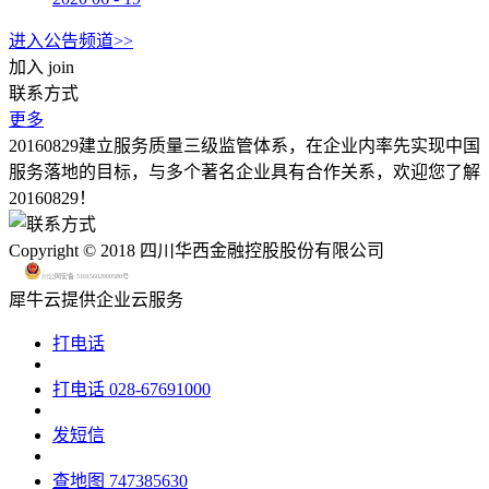
进入公告频道>>
加入
join
联系方式
更多
20160829建立服务质量三级监管体系，在企业内率先实现中国
服务落地的目标，与多个著名企业具有合作关系，欢迎您了解
20160829！
Copyright © 2018 四川华西金融控股股份有限公司
川公网安备 51015602000580号
犀牛云提供企业云服务
打电话
打电话
028-67691000
发短信
查地图
747385630