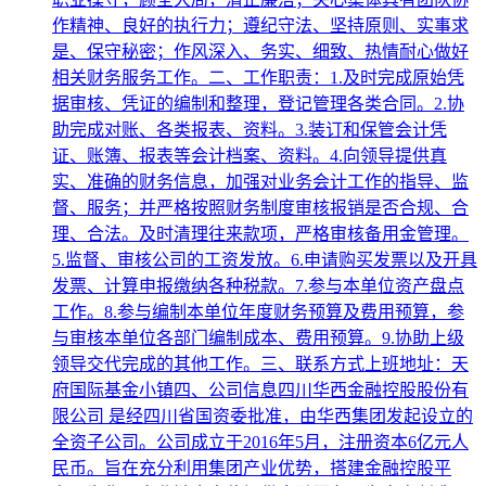
作精神、良好的执行力；遵纪守法、坚持原则、实事求
是、保守秘密；作风深入、务实、细致、热情耐心做好
相关财务服务工作。二、工作职责：1.及时完成原始凭
据审核、凭证的编制和整理，登记管理各类合同。2.协
助完成对账、各类报表、资料。3.装订和保管会计凭
证、账簿、报表等会计档案、资料。4.向领导提供真
实、准确的财务信息，加强对业务会计工作的指导、监
督、服务；并严格按照财务制度审核报销是否合规、合
理、合法。及时清理往来款项，严格审核备用金管理。
5.监督、审核公司的工资发放。6.申请购买发票以及开具
发票、计算申报缴纳各种税款。7.参与本单位资产盘点
工作。8.参与编制本单位年度财务预算及费用预算，参
与审核本单位各部门编制成本、费用预算。9.协助上级
领导交代完成的其他工作。三、联系方式上班地址：天
府国际基金小镇四、公司信息四川华西金融控股股份有
限公司 是经四川省国资委批准，由华西集团发起设立的
全资子公司。公司成立于2016年5月，注册资本6亿元人
民币。旨在充分利用集团产业优势，搭建金融控股平