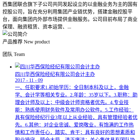
西集团联合旗下子公司共同发起设立的以金融业务为主的国有
控股公司，旨在充分利用集团产业链优势，搭建金融控股平
台，面向集团内外部市场提供金融服务。公司目前布局了商业
保理、融资租赁、资本运营、...
产品推荐
New product
团队
Team
四川华西保险经纪有限公司会计主办
2017
-
11
-
09
一、任职要求1.初始学历：全日制本科及以上，金融
学、会计学等相关专业。2.年龄：35岁以下。3.职称：助
理会计师及以上；中级会计师资格者优先。4.专业技
能：熟练使用财务软件及常用办公软件。5.工作经验：
具有保险经纪行业3年以上从业经验，具有管理经验者优
先。6.其他：对企业忠诚、爱岗敬业，有饱满的工作热
情和工作责任心，踏实、肯干；具有良好的思想素质和
职业操守，顾全大局，清正廉洁；关心集体具有团队协