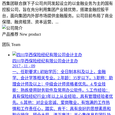
西集团联合旗下子公司共同发起设立的以金融业务为主的国有
控股公司，旨在充分利用集团产业链优势，搭建金融控股平
台，面向集团内外部市场提供金融服务。公司目前布局了商业
保理、融资租赁、资本运营、...
产品推荐
New product
团队
Team
四川华西保险经纪有限公司会计主办
2017
-
11
-
09
一、任职要求1.初始学历：全日制本科及以上，金融
学、会计学等相关专业。2.年龄：35岁以下。3.职称：助
理会计师及以上；中级会计师资格者优先。4.专业技
能：熟练使用财务软件及常用办公软件。5.工作经验：
具有保险经纪行业3年以上从业经验，具有管理经验者优
先。6.其他：对企业忠诚、爱岗敬业，有饱满的工作热
情和工作责任心，踏实、肯干；具有良好的思想素质和
职业操守，顾全大局，清正廉洁；关心集体具有团队协