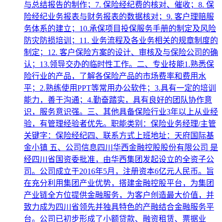
与总结报告的制作；7. 保险经纪费的核对、催收；8. 保
险经纪业务报表与财务报表的数据核对；9. 客户理赔服
务体系的建立；10.承保项目投保服务手册的制定及风险
防灾防损培训；11. 业务流程及各业务相关的规章制度的
制定；12. 客户保险方案的设计、审核及与保险公司的确
认；13.领导交办的临时性工作。二、专业技能1.熟悉保
险行业的产品，了解各保险产品的市场费率和费用水
平；2.熟练使用PPT等常用办公软件；3.具有一定的培训
能力，善于沟通；4.勤奋踏实，具有良好的团队协作意
识，服务意识强。三、其他具备保险行业3年以上从业经
验，有管理经验者优先。职能类别：保险业务经理/主管
关键字：保险经纪四、联系方式上班地址：天府国际基
金小镇 五、公司信息四川华西金融控股股份有限公司 是
经四川省国资委批准，由华西集团发起设立的全资子公
司。公司成立于2016年5月，注册资本6亿元人民币。旨
在充分利用集团产业优势，搭建金融控股平台，为集团
产业链全方位提供金融服务，为客户创造最大价值，并
致力成为四川省领先并独具特色的产融结合金融服务平
台。公司已初步形成了小额贷款、融资租赁、票据业