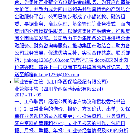
台，为集团产业链全方位提供金融服务，为客户创造最
大价值，并致力成为四川省领先并独具特色的产融结合
金融服务平台。公司已初步形成了小额贷款、融资租
赁、票据业务、商业保理、基金管理等业务模式，面向
集团内外市场提供服务，以促进集团产融结合，推动集
团全面协调发展。公司致力于为集团各公司提供综合金
融服务、财务咨询等服务，推动集团产融结合，助力各
公司业务发展，促进优势互补，实现合作共赢。联系邮
箱：jinkong1236@163.com应聘登记表.docx如您对此岗
位感兴趣，请在上一层页面下载并填写赝品登记表，发
送至邮箱jinkong1236@163.com
业管部主管（四川华西保险经纪有限公司）
2017
-
11
-
09
一、工作职责1. 经纪公司的客户协议和授权委托书签
订；2. 日常业务的询价、报价、方案确认、出单；3. 保
单在业务系统的录入和变更；4. 投保资料、业务资料、
客户资料的管理和存档；5. 业务报表的制作，包括日
报、月报、季报、年报；6. 业务经营情况及KPI的分析