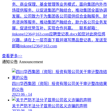
务、商业保理、基金管理等业务模式，面向集团内外市
场提供服务，以促进集团产融结合，推动集团全面协调
发展。公司致力于为集团各公司提供综合金融服务、财
务咨询等服务，推动集团产融结合，助力各公司业务发
展，促进优势互补，实现合作共赢。 联系邮箱：
jinkong1236@163.com应聘登记表.docx如您对此岗位感
兴趣，请在上一层页面下载并填写赝品登记表，发送至
邮箱jinkong1236@163.com
查看更多>>
通知公告
Announcement
四川华西集团（资阳）投资有限公司关于审计整改结果
的公告
2023
06
-
14
关于严防不法分子冒用公司名义诈骗的声明
2020
06
-
19