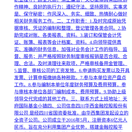
作精神、良好的执行力；遵纪守法、坚持原则、实事求
是、保守秘密；作风深入、务实、细致、热情耐心做好
相关财务服务工作。二、工作职责：1.及时完成原始凭
据审核、凭证的编制和整理，登记管理各类合同。2.协
助完成对账、各类报表、资料。3.装订和保管会计凭
证、账簿、报表等会计档案、资料。4.向领导提供真
实、准确的财务信息，加强对业务会计工作的指导、监
督、服务；并严格按照财务制度审核报销是否合规、合
理、合法。及时清理往来款项，严格审核备用金管理。
5.监督、审核公司的工资发放。6.申请购买发票以及开具
发票、计算申报缴纳各种税款。7.参与本单位资产盘点
工作。8.参与编制本单位年度财务预算及费用预算，参
与审核本单位各部门编制成本、费用预算。9.协助上级
领导交代完成的其他工作。三、联系方式上班地址：天
府国际基金小镇四、公司信息四川华西金融控股股份有
限公司 是经四川省国资委批准，由华西集团发起设立的
全资子公司。公司成立于2016年5月，注册资本6亿元人
民币。旨在充分利用集团产业优势，搭建金融控股平