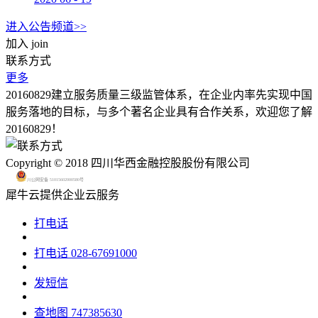
进入公告频道>>
加入
join
联系方式
更多
20160829建立服务质量三级监管体系，在企业内率先实现中国
服务落地的目标，与多个著名企业具有合作关系，欢迎您了解
20160829！
Copyright © 2018 四川华西金融控股股份有限公司
川公网安备 51015602000580号
犀牛云提供企业云服务
打电话
打电话
028-67691000
发短信
查地图
747385630