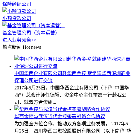
保险经纪公司
小额贷款公司
基金管理公司（资本运营）
进入业务频道>>
热点新闻
Hot news
中国华西企业有限公司赴华西金控 就组建华西深圳商业
保理公司进行交流
2017年5月25日，中国华西企业有限公司（下称“中国华
西”）总会计师任德裕、资金中心主任雷震一行赴我公
司，就双方合资组...
华西金控与武汉当代金控签署战略合作协议
为加强全方位合作，推动双方各项业务发展， 2017年5
月25日，四川华西金融控股股份有限公司（以下简称“华