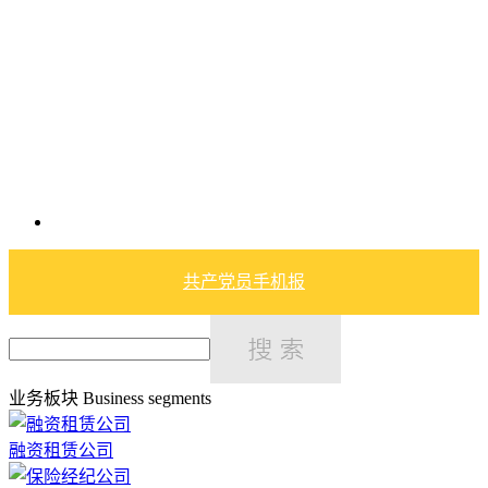
共产党员手机报
业务板块
Business segments
融资租赁公司