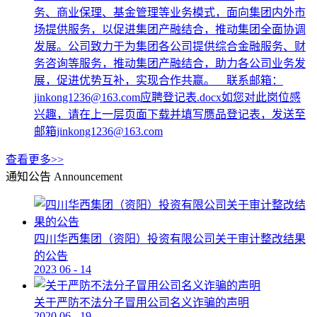
务、商业保理、基金管理等业务模式，面向集团内外市
场提供服务，以促进集团产融结合，推动集团全面协调
发展。公司致力于为集团各公司提供综合金融服务、财
务咨询等服务，推动集团产融结合，助力各公司业务发
展，促进优势互补，实现合作共赢。 联系邮箱：
jinkong1236@163.com应聘登记表.docx如您对此岗位感
兴趣，请在上一层页面下载并填写赝品登记表，发送至
邮箱jinkong1236@163.com
查看更多>>
通知公告
Announcement
四川华西集团（资阳）投资有限公司关于审计整改结果
的公告
2023
06
-
14
关于严防不法分子冒用公司名义诈骗的声明
2020
06
-
19