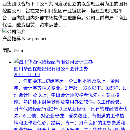
西集团联合旗下子公司共同发起设立的以金融业务为主的国有
控股公司，旨在充分利用集团产业链优势，搭建金融控股平
台，面向集团内外部市场提供金融服务。公司目前布局了商业
保理、融资租赁、资本运营、...
产品推荐
New product
团队
Team
四川华西保险经纪有限公司会计主办
2017
-
11
-
09
一、任职要求1.初始学历：全日制本科及以上，金融
学、会计学等相关专业。2.年龄：35岁以下。3.职称：助
理会计师及以上；中级会计师资格者优先。4.专业技
能：熟练使用财务软件及常用办公软件。5.工作经验：
具有保险经纪行业3年以上从业经验，具有管理经验者优
先。6.其他：对企业忠诚、爱岗敬业，有饱满的工作热
情和工作责任心，踏实、肯干；具有良好的思想素质和
职业操守，顾全大局，清正廉洁；关心集体具有团队协