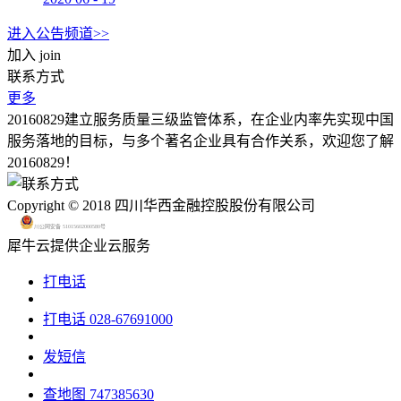
进入公告频道>>
加入
join
联系方式
更多
20160829建立服务质量三级监管体系，在企业内率先实现中国
服务落地的目标，与多个著名企业具有合作关系，欢迎您了解
20160829！
Copyright © 2018 四川华西金融控股股份有限公司
川公网安备 51015602000580号
犀牛云提供企业云服务
打电话
打电话
028-67691000
发短信
查地图
747385630