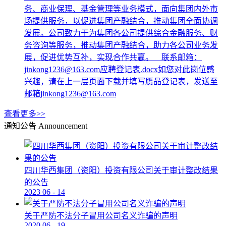
务、商业保理、基金管理等业务模式，面向集团内外市
场提供服务，以促进集团产融结合，推动集团全面协调
发展。公司致力于为集团各公司提供综合金融服务、财
务咨询等服务，推动集团产融结合，助力各公司业务发
展，促进优势互补，实现合作共赢。 联系邮箱：
jinkong1236@163.com应聘登记表.docx如您对此岗位感
兴趣，请在上一层页面下载并填写赝品登记表，发送至
邮箱jinkong1236@163.com
查看更多>>
通知公告
Announcement
四川华西集团（资阳）投资有限公司关于审计整改结果
的公告
2023
06
-
14
关于严防不法分子冒用公司名义诈骗的声明
2020
06
-
19