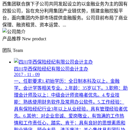
西集团联合旗下子公司共同发起设立的以金融业务为主的国有
控股公司，旨在充分利用集团产业链优势，搭建金融控股平
台，面向集团内外部市场提供金融服务。公司目前布局了商业
保理、融资租赁、资本运营、...
产品推荐
New product
团队
Team
四川华西保险经纪有限公司会计主办
2017
-
11
-
09
一、任职要求1.初始学历：全日制本科及以上，金融
学、会计学等相关专业。2.年龄：35岁以下。3.职称：助
理会计师及以上；中级会计师资格者优先。4.专业技
能：熟练使用财务软件及常用办公软件。5.工作经验：
具有保险经纪行业3年以上从业经验，具有管理经验者优
先。6.其他：对企业忠诚、爱岗敬业，有饱满的工作热
情和工作责任心，踏实、肯干；具有良好的思想素质和
职业操守，顾全大局，清正廉洁；关心集体具有团队协