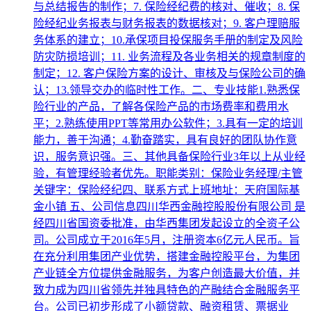
与总结报告的制作；7. 保险经纪费的核对、催收；8. 保
险经纪业务报表与财务报表的数据核对；9. 客户理赔服
务体系的建立；10.承保项目投保服务手册的制定及风险
防灾防损培训；11. 业务流程及各业务相关的规章制度的
制定；12. 客户保险方案的设计、审核及与保险公司的确
认；13.领导交办的临时性工作。二、专业技能1.熟悉保
险行业的产品，了解各保险产品的市场费率和费用水
平；2.熟练使用PPT等常用办公软件；3.具有一定的培训
能力，善于沟通；4.勤奋踏实，具有良好的团队协作意
识，服务意识强。三、其他具备保险行业3年以上从业经
验，有管理经验者优先。职能类别：保险业务经理/主管
关键字：保险经纪四、联系方式上班地址：天府国际基
金小镇 五、公司信息四川华西金融控股股份有限公司 是
经四川省国资委批准，由华西集团发起设立的全资子公
司。公司成立于2016年5月，注册资本6亿元人民币。旨
在充分利用集团产业优势，搭建金融控股平台，为集团
产业链全方位提供金融服务，为客户创造最大价值，并
致力成为四川省领先并独具特色的产融结合金融服务平
台。公司已初步形成了小额贷款、融资租赁、票据业