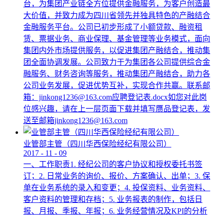
台，为集团产业链全方位提供金融服务，为客户创造最
大价值，并致力成为四川省领先并独具特色的产融结合
金融服务平台。公司已初步形成了小额贷款、融资租
赁、票据业务、商业保理、基金管理等业务模式，面向
集团内外市场提供服务，以促进集团产融结合，推动集
团全面协调发展。公司致力于为集团各公司提供综合金
融服务、财务咨询等服务，推动集团产融结合，助力各
公司业务发展，促进优势互补，实现合作共赢。联系邮
箱：jinkong1236@163.com应聘登记表.docx如您对此岗
位感兴趣，请在上一层页面下载并填写赝品登记表，发
送至邮箱jinkong1236@163.com
业管部主管（四川华西保险经纪有限公司）
2017
-
11
-
09
一、工作职责1. 经纪公司的客户协议和授权委托书签
订；2. 日常业务的询价、报价、方案确认、出单；3. 保
单在业务系统的录入和变更；4. 投保资料、业务资料、
客户资料的管理和存档；5. 业务报表的制作，包括日
报、月报、季报、年报；6. 业务经营情况及KPI的分析