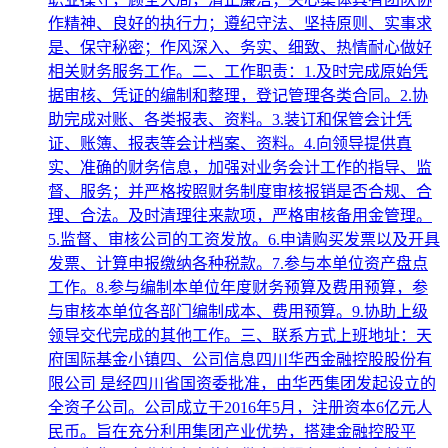
作精神、良好的执行力；遵纪守法、坚持原则、实事求
是、保守秘密；作风深入、务实、细致、热情耐心做好
相关财务服务工作。二、工作职责：1.及时完成原始凭
据审核、凭证的编制和整理，登记管理各类合同。2.协
助完成对账、各类报表、资料。3.装订和保管会计凭
证、账簿、报表等会计档案、资料。4.向领导提供真
实、准确的财务信息，加强对业务会计工作的指导、监
督、服务；并严格按照财务制度审核报销是否合规、合
理、合法。及时清理往来款项，严格审核备用金管理。
5.监督、审核公司的工资发放。6.申请购买发票以及开具
发票、计算申报缴纳各种税款。7.参与本单位资产盘点
工作。8.参与编制本单位年度财务预算及费用预算，参
与审核本单位各部门编制成本、费用预算。9.协助上级
领导交代完成的其他工作。三、联系方式上班地址：天
府国际基金小镇四、公司信息四川华西金融控股股份有
限公司 是经四川省国资委批准，由华西集团发起设立的
全资子公司。公司成立于2016年5月，注册资本6亿元人
民币。旨在充分利用集团产业优势，搭建金融控股平