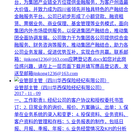
台，为集团产业链全方位提供金融服务，为客户创造最
大价值，并致力成为四川省领先并独具特色的产融结合
金融服务平台。公司已初步形成了小额贷款、融资租
赁、票据业务、商业保理、基金管理等业务模式，面向
集团内外市场提供服务，以促进集团产融结合，推动集
团全面协调发展。公司致力于为集团各公司提供综合金
融服务、财务咨询等服务，推动集团产融结合，助力各
公司业务发展，促进优势互补，实现合作共赢。联系邮
箱：jinkong1236@163.com应聘登记表.docx如您对此岗
位感兴趣，请在上一层页面下载并填写赝品登记表，发
送至邮箱jinkong1236@163.com
业管部主管（四川华西保险经纪有限公司）
2017
-
11
-
09
一、工作职责1. 经纪公司的客户协议和授权委托书签
订；2. 日常业务的询价、报价、方案确认、出单；3. 保
单在业务系统的录入和变更；4. 投保资料、业务资料、
客户资料的管理和存档；5. 业务报表的制作，包括日
报、月报、季报、年报；6. 业务经营情况及KPI的分析