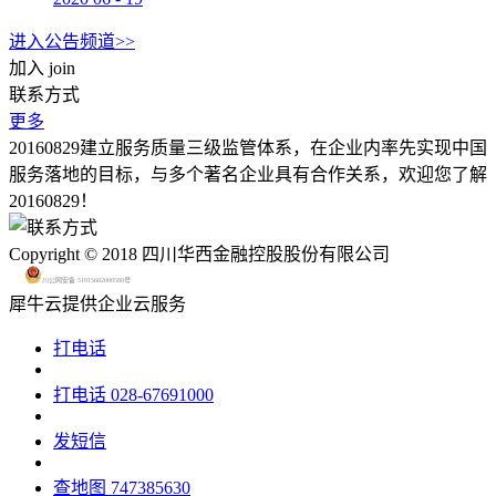
进入公告频道>>
加入
join
联系方式
更多
20160829建立服务质量三级监管体系，在企业内率先实现中国
服务落地的目标，与多个著名企业具有合作关系，欢迎您了解
20160829！
Copyright © 2018 四川华西金融控股股份有限公司
川公网安备 51015602000580号
犀牛云提供企业云服务
打电话
打电话
028-67691000
发短信
查地图
747385630