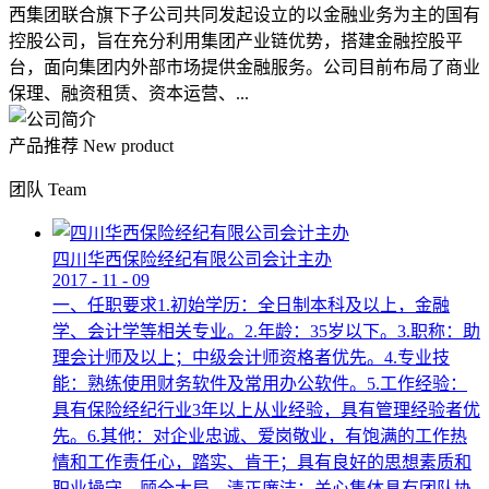
西集团联合旗下子公司共同发起设立的以金融业务为主的国有
控股公司，旨在充分利用集团产业链优势，搭建金融控股平
台，面向集团内外部市场提供金融服务。公司目前布局了商业
保理、融资租赁、资本运营、...
产品推荐
New product
团队
Team
四川华西保险经纪有限公司会计主办
2017
-
11
-
09
一、任职要求1.初始学历：全日制本科及以上，金融
学、会计学等相关专业。2.年龄：35岁以下。3.职称：助
理会计师及以上；中级会计师资格者优先。4.专业技
能：熟练使用财务软件及常用办公软件。5.工作经验：
具有保险经纪行业3年以上从业经验，具有管理经验者优
先。6.其他：对企业忠诚、爱岗敬业，有饱满的工作热
情和工作责任心，踏实、肯干；具有良好的思想素质和
职业操守，顾全大局，清正廉洁；关心集体具有团队协