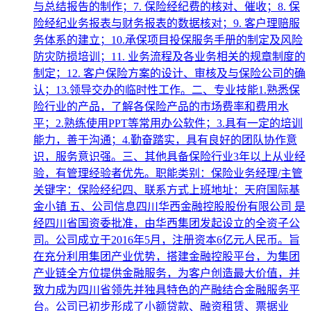
与总结报告的制作；7. 保险经纪费的核对、催收；8. 保
险经纪业务报表与财务报表的数据核对；9. 客户理赔服
务体系的建立；10.承保项目投保服务手册的制定及风险
防灾防损培训；11. 业务流程及各业务相关的规章制度的
制定；12. 客户保险方案的设计、审核及与保险公司的确
认；13.领导交办的临时性工作。二、专业技能1.熟悉保
险行业的产品，了解各保险产品的市场费率和费用水
平；2.熟练使用PPT等常用办公软件；3.具有一定的培训
能力，善于沟通；4.勤奋踏实，具有良好的团队协作意
识，服务意识强。三、其他具备保险行业3年以上从业经
验，有管理经验者优先。职能类别：保险业务经理/主管
关键字：保险经纪四、联系方式上班地址：天府国际基
金小镇 五、公司信息四川华西金融控股股份有限公司 是
经四川省国资委批准，由华西集团发起设立的全资子公
司。公司成立于2016年5月，注册资本6亿元人民币。旨
在充分利用集团产业优势，搭建金融控股平台，为集团
产业链全方位提供金融服务，为客户创造最大价值，并
致力成为四川省领先并独具特色的产融结合金融服务平
台。公司已初步形成了小额贷款、融资租赁、票据业