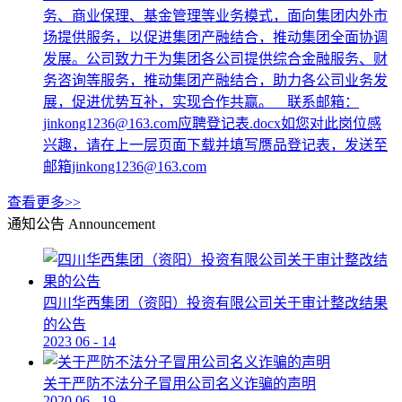
务、商业保理、基金管理等业务模式，面向集团内外市
场提供服务，以促进集团产融结合，推动集团全面协调
发展。公司致力于为集团各公司提供综合金融服务、财
务咨询等服务，推动集团产融结合，助力各公司业务发
展，促进优势互补，实现合作共赢。 联系邮箱：
jinkong1236@163.com应聘登记表.docx如您对此岗位感
兴趣，请在上一层页面下载并填写赝品登记表，发送至
邮箱jinkong1236@163.com
查看更多>>
通知公告
Announcement
四川华西集团（资阳）投资有限公司关于审计整改结果
的公告
2023
06
-
14
关于严防不法分子冒用公司名义诈骗的声明
2020
06
-
19