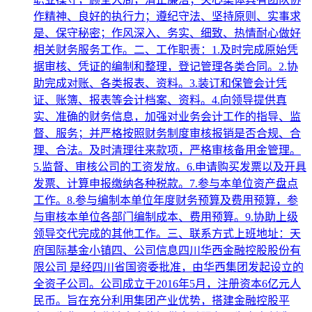
作精神、良好的执行力；遵纪守法、坚持原则、实事求
是、保守秘密；作风深入、务实、细致、热情耐心做好
相关财务服务工作。二、工作职责：1.及时完成原始凭
据审核、凭证的编制和整理，登记管理各类合同。2.协
助完成对账、各类报表、资料。3.装订和保管会计凭
证、账簿、报表等会计档案、资料。4.向领导提供真
实、准确的财务信息，加强对业务会计工作的指导、监
督、服务；并严格按照财务制度审核报销是否合规、合
理、合法。及时清理往来款项，严格审核备用金管理。
5.监督、审核公司的工资发放。6.申请购买发票以及开具
发票、计算申报缴纳各种税款。7.参与本单位资产盘点
工作。8.参与编制本单位年度财务预算及费用预算，参
与审核本单位各部门编制成本、费用预算。9.协助上级
领导交代完成的其他工作。三、联系方式上班地址：天
府国际基金小镇四、公司信息四川华西金融控股股份有
限公司 是经四川省国资委批准，由华西集团发起设立的
全资子公司。公司成立于2016年5月，注册资本6亿元人
民币。旨在充分利用集团产业优势，搭建金融控股平