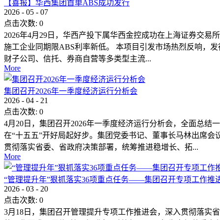
【喜报】华西集团首单ABS成功发行
2026
-
05
-
07
点击次数:
0
2026年4月29日，华西产投下属华西金控成功在上海证券交易
施工企业同期限ABS利率新低。 本项目引发市场热烈反响，
财子公司、信托、券商自营等多类型主流...
More
集团召开2026年一季度经济运行分析会
2026
-
04
-
21
点击次数:
0
4月20日，集团召开2026年一季度经济运行分析会，全面
在“十五五”开好局起好步。集团党委书记、董事长马林出席会
贯彻落实省委、省政府决策部署，统筹推进稳增长、拓...
More
“管理提升年”狠抓落实36项重点任务——集团召开专项工作推
2026
-
03
-
20
点击次数:
0
3月18日，集团召开管理提升专项工作推进会，深入贯彻落实