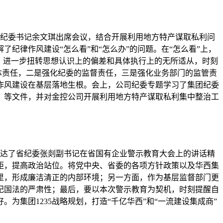
司纪委书记余文琪出席会议，结合开展利用地方特产谋取私利问
纪律作风建设“怎么看”和“怎么办”的问题。在“怎么看”上，
，进一步扭转思想认识上的偏差和具体执行上的无所适从，时刻
体责任，二是强化纪委的监督责任，三是强化业务部门的监管责
作风建设在基层落地生根。会上，公司纪委专题学习了集团纪委
知》等文件，并对金控公司开展利用地方特产谋取私利集中整治工
民传达了省纪委张剡副书记在省国有企业警示教育大会上的讲话精
矩，提高政治站位。将党中央、省委的各项方针政策以及华西集
里，形成廉洁清正的内部环境；另一方面，作为基层监督部门更
纪国法的严肃性；最后，要以本次警示教育为契机，时刻提醒自
集团1235战略规划，打造“千亿华西”和“一流建设集成商”