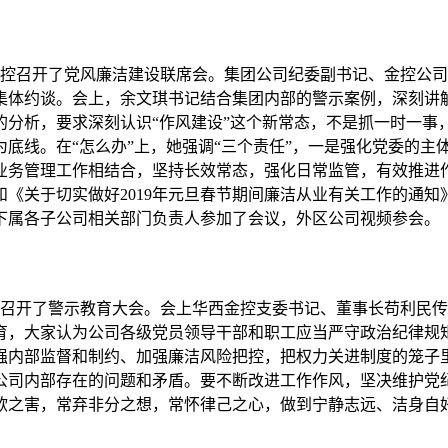
金控召开了党风廉洁建设联席会。集团公司纪委副书记、金控公
体约谈。会上，余文琪书记结合集团内部的警示案例，深刻讲解了
的分析，要求深刻认识“作风建设”这个新常态，不是抓一时一事
底线。在“怎么办”上，她强调“三个责任”，一是强化党委的主
业务管理工作相结合，坚持长效常态，强化日常监管，有效推进
《关于切实做好2019年元旦春节期间廉洁从业有关工作的通
下属各子公司相关部门负责人参加了会议，外区公司视频参会。
体员工召开了警示教育大会。会上华西金控支委书记、董事长苟利
育，大家认为公司各级党员领导干部和职工应当严守政治纪律规
强内部监督和制约、加强廉洁风险把控，把权力关进制度的笼子
公司内部存在的问题和矛盾。要不断改进工作作风，坚决维护党
之害，常弃非分之想，常怀律己之心，做到宁静志远、洁身自好。为