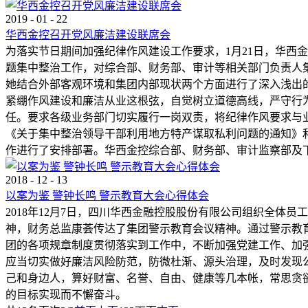
2019
-
01
-
22
华西金控召开党风廉洁建设联席会
为落实节日期间加强纪律作风建设工作要求，1月21日，华西
题集中整治工作，对综合部、财务部、审计等相关部门负责人集
她结合外部客观环境和集团内部现状两个方面进行了深入浅出
紧绷作风建设和廉洁从业这根弦，自觉树立道德高线，严守行为
任。要求各级业务部门切实履行一岗双责，将纪律作风要求与
《关于集中整治领导干部利用地方特产谋取私利问题的通知》和
作进行了安排部署。华西金控综合部、财务部、审计监察部及
2018
-
12
-
13
以案为鉴 警钟长鸣 警示教育大会心得体会
2018年12月7日，四川华西金融控股股份有限公司组织全
神，财务总监康荟传达了集团警示教育会议精神。通过警示教
团的各项规章制度贯彻落实到工作中，不断加强党建工作、加
应当切实做好廉洁风险防范，防微杜渐、源头治理，及时发现
己和身边人，算好财富、名誉、自由、健康等几本帐，常思贪欲
的目标实现而不懈奋斗。