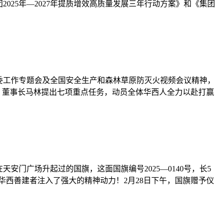
025年—2027年提质增效高质量发展三年行动方案》和《集团
资委工作专题会及全国安全生产和森林草原防灭火视频会议精神，
、董事长马林提出七项重点任务，动员全体华西人全力以赴打赢
天安门广场升起过的国旗，这面国旗编号2025—0140号，长5
华西善建者注入了强大的精神动力！2月28日下午，国旗赠予仪