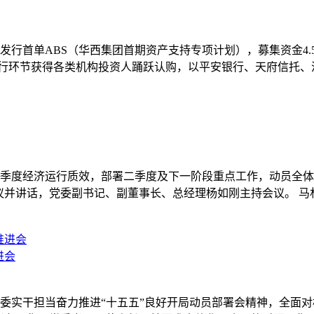
所发行首单ABS（华西集团首期资产支持专项计划），募集资金4.5
发行环节获得各类机构投资人踊跃认购，以平安银行、天府信托
总结一季度经济运行质效，部署二季度及下一阶段重点工作，动员
议并讲话，党委副书记、副董事长、总经理杨如刚主持会议。 
进会
省委实干担当奋力推进“十五五”良好开局动员部署会精神，全面