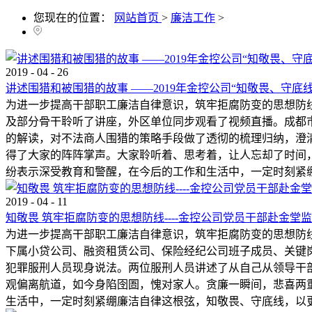
您现在的位置：
网站首页
>
廉洁工作
>
2019
-
04
-
26
讲述围猎和被围猎的故事 ——2019年金控公司“知敬畏、守底
为进一步提高干部职工廉洁自律意识，筑牢拒腐防变的思想防线
及部分骨干聆听了讲座，外区单位同步观看了视频直播。成都
的解读，对不法商人围猎的策略手段做了透彻的梳理归纳，澄
得了大家的阵阵掌声。大家聆听着、思考着，让人忘却了时间
纷表示深受教育和警醒，在今后的工作和生活中，一定时刻紧绷
2019
-
04
-
11
知敬畏 筑牢拒腐防变的思想防线----金控公司党员干部赴金堂
为进一步提高干部职工廉洁自律意识，筑牢拒腐防变的思想防线
下属小贷公司、融资租赁公司、保险经纪公司班子成员、关键岗
犯罪服刑人员现身说法。两位服刑人员讲述了从自己从领导干
观偏离航道，如今身陷囹圄，愧对家人。贪廉一瞬间，悲喜两
生活中，一定时刻紧绷廉洁自律这根弦，知敬畏、守底线，以