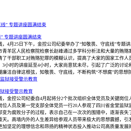
线” 专题讲座圆满结束
，4月25日下午，金控公司纪委举办了“知敬畏、守底线”专题
市青羊区人民检察院检察长赵峰通过多学科分析法和大量的贿赂
清了干部职工对贿赂犯罪的模糊认识，提高了大家的国家工作人
，3小时的讲座延至4小时，大家尚意犹未尽，引起了广泛的讨论
廉洁自律这根弦，知敬畏、守底线，不断构筑“不想腐”的思想
监狱接受警示教育
，金控公司纪委自4月起将分2个批次组织全体党员及关键岗位人
位人员及第一党支部全体党员一行20人参观了四川省金堂监狱
部变为腐败分子的过程，表示自己在一次次的围猎中，逐渐丧失
重天。高墙内外的人生差异给参观人员带来极大的思想震撼，引
更加坚定的理想信念和昂扬的精神状态投入推动公司高质量发展