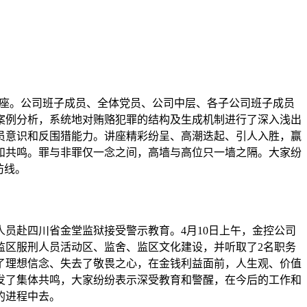
讲座。公司班子成员、全体党员、公司中层、各子公司班子成员
案例分析，系统地对贿赂犯罪的结构及生成机制进行了深入浅出
员意识和反围猎能力。讲座精彩纷呈、高潮迭起、引人入胜，赢
和共鸣。罪与非罪仅一念之间，高墙与高位只一墙之隔。大家纷
防线。
员赴四川省金堂监狱接受警示教育。4月10日上午，金控公司
监区服刑人员活动区、监舍、监区文化建设，并听取了2名职务
了理想信念、失去了敬畏之心，在金钱利益面前，人生观、价值
发了集体共鸣，大家纷纷表示深受教育和警醒，在今后的工作和
的进程中去。