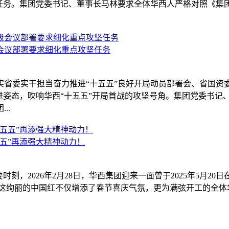
点任务。集团党委书记、董事长马林要求全体华西人严格对照《集团2
会议部署要求细化重点攻坚任务
实省委实干担当奋力推进“十五五”良好开局动员部署会、省国
进姿态，吹响华西“十五五”开局首战的攻坚号角。集团党委书记
..
五”再添强大精神动力！
，2026年2月28日，华西集团迎来一面曾于2025年5月20日在
，这绚丽的中国红不仅增添了春节喜庆气氛，更为满弦开工的全体