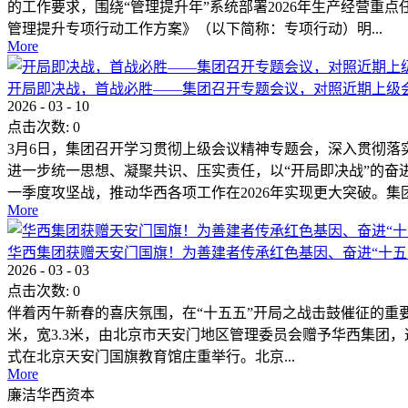
的工作要求，围绕“管理提升年”系统部署2026年生产经营重
管理提升专项行动工作方案》（以下简称：专项行动）明...
More
开局即决战，首战必胜——集团召开专题会议，对照近期上级
2026
-
03
-
10
点击次数:
0
3月6日，集团召开学习贯彻上级会议精神专题会，深入贯彻落
进一步统一思想、凝聚共识、压实责任，以“开局即决战”的奋
一季度攻坚战，推动华西各项工作在2026年实现更大突破。集团.
More
华西集团获赠天安门国旗！为善建者传承红色基因、奋进“十五
2026
-
03
-
03
点击次数:
0
伴着丙午新春的喜庆氛围，在“十五五”开局之战击鼓催征的重要时刻
米，宽3.3米，由北京市天安门地区管理委员会赠予华西集团
式在北京天安门国旗教育馆庄重举行。北京...
More
廉洁华西资本