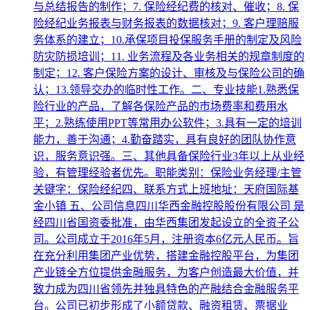
与总结报告的制作；7. 保险经纪费的核对、催收；8. 保
险经纪业务报表与财务报表的数据核对；9. 客户理赔服
务体系的建立；10.承保项目投保服务手册的制定及风险
防灾防损培训；11. 业务流程及各业务相关的规章制度的
制定；12. 客户保险方案的设计、审核及与保险公司的确
认；13.领导交办的临时性工作。二、专业技能1.熟悉保
险行业的产品，了解各保险产品的市场费率和费用水
平；2.熟练使用PPT等常用办公软件；3.具有一定的培训
能力，善于沟通；4.勤奋踏实，具有良好的团队协作意
识，服务意识强。三、其他具备保险行业3年以上从业经
验，有管理经验者优先。职能类别：保险业务经理/主管
关键字：保险经纪四、联系方式上班地址：天府国际基
金小镇 五、公司信息四川华西金融控股股份有限公司 是
经四川省国资委批准，由华西集团发起设立的全资子公
司。公司成立于2016年5月，注册资本6亿元人民币。旨
在充分利用集团产业优势，搭建金融控股平台，为集团
产业链全方位提供金融服务，为客户创造最大价值，并
致力成为四川省领先并独具特色的产融结合金融服务平
台。公司已初步形成了小额贷款、融资租赁、票据业