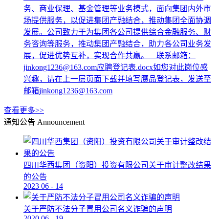
务、商业保理、基金管理等业务模式，面向集团内外市
场提供服务，以促进集团产融结合，推动集团全面协调
发展。公司致力于为集团各公司提供综合金融服务、财
务咨询等服务，推动集团产融结合，助力各公司业务发
展，促进优势互补，实现合作共赢。 联系邮箱：
jinkong1236@163.com应聘登记表.docx如您对此岗位感
兴趣，请在上一层页面下载并填写赝品登记表，发送至
邮箱jinkong1236@163.com
查看更多>>
通知公告
Announcement
四川华西集团（资阳）投资有限公司关于审计整改结果
的公告
2023
06
-
14
关于严防不法分子冒用公司名义诈骗的声明
2020
06
-
19