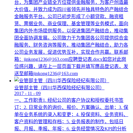
台，为集团产业链全方位提供金融服务，为客户创造最
大价值，并致力成为四川省领先并独具特色的产融结合
金融服务平台。公司已初步形成了小额贷款、融资租
赁、票据业务、商业保理、基金管理等业务模式，面向
集团内外市场提供服务，以促进集团产融结合，推动集
团全面协调发展。公司致力于为集团各公司提供综合金
融服务、财务咨询等服务，推动集团产融结合，助力各
公司业务发展，促进优势互补，实现合作共赢。联系邮
箱：jinkong1236@163.com应聘登记表.docx如您对此岗
位感兴趣，请在上一层页面下载并填写赝品登记表，发
送至邮箱jinkong1236@163.com
业管部主管（四川华西保险经纪有限公司）
2017
-
11
-
09
一、工作职责1. 经纪公司的客户协议和授权委托书签
订；2. 日常业务的询价、报价、方案确认、出单；3. 保
单在业务系统的录入和变更；4. 投保资料、业务资料、
客户资料的管理和存档；5. 业务报表的制作，包括日
报、月报、季报、年报；6. 业务经营情况及KPI的分析