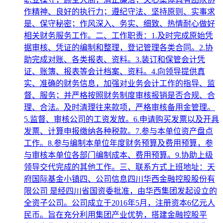
作精神、良好的执行力；遵纪守法、坚持原则、实事求
是、保守秘密；作风深入、务实、细致、热情耐心做好
相关财务服务工作。二、工作职责：1.及时完成原始凭
据审核、凭证的编制和整理，登记管理各类合同。2.协
助完成对账、各类报表、资料。3.装订和保管会计凭
证、账簿、报表等会计档案、资料。4.向领导提供真
实、准确的财务信息，加强对业务会计工作的指导、监
督、服务；并严格按照财务制度审核报销是否合规、合
理、合法。及时清理往来款项，严格审核备用金管理。
5.监督、审核公司的工资发放。6.申请购买发票以及开具
发票、计算申报缴纳各种税款。7.参与本单位资产盘点
工作。8.参与编制本单位年度财务预算及费用预算，参
与审核本单位各部门编制成本、费用预算。9.协助上级
领导交代完成的其他工作。三、联系方式上班地址：天
府国际基金小镇四、公司信息四川华西金融控股股份有
限公司 是经四川省国资委批准，由华西集团发起设立的
全资子公司。公司成立于2016年5月，注册资本6亿元人
民币。旨在充分利用集团产业优势，搭建金融控股平