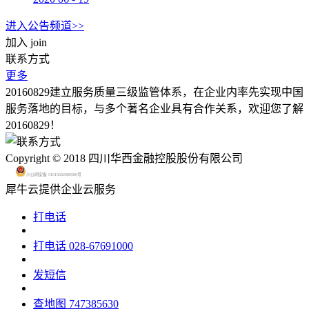
进入公告频道>>
加入
join
联系方式
更多
20160829建立服务质量三级监管体系，在企业内率先实现中国
服务落地的目标，与多个著名企业具有合作关系，欢迎您了解
20160829！
Copyright © 2018 四川华西金融控股股份有限公司
川公网安备 51015602000580号
犀牛云提供企业云服务
打电话
打电话
028-67691000
发短信
查地图
747385630