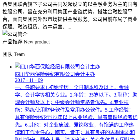
西集团联合旗下子公司共同发起设立的以金融业务为主的国有
控股公司，旨在充分利用集团产业链优势，搭建金融控股平
台，面向集团内外部市场提供金融服务。公司目前布局了商业
保理、融资租赁、资本运营、...
产品推荐
New product
团队
Team
四川华西保险经纪有限公司会计主办
2017
-
11
-
09
一、任职要求1.初始学历：全日制本科及以上，金融
学、会计学等相关专业。2.年龄：35岁以下。3.职称：助
理会计师及以上；中级会计师资格者优先。4.专业技
能：熟练使用财务软件及常用办公软件。5.工作经验：
具有保险经纪行业3年以上从业经验，具有管理经验者优
先。6.其他：对企业忠诚、爱岗敬业，有饱满的工作热
情和工作责任心，踏实、肯干；具有良好的思想素质和
职业操守，顾全大局，清正廉洁；关心集体具有团队协