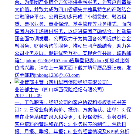
台，为集团产业链全方位提供金融服务，为客户创造最
大价值，并致力成为四川省领先并独具特色的产融结合
金融服务平台。公司已初步形成了小额贷款、融资租
赁、票据业务、商业保理、基金管理等业务模式，面向
集团内外市场提供服务，以促进集团产融结合，推动集
团全面协调发展。公司致力于为集团各公司提供综合金
融服务、财务咨询等服务，推动集团产融结合，助力各
公司业务发展，促进优势互补，实现合作共赢。联系邮
箱：jinkong1236@163.com应聘登记表.docx如您对此岗
位感兴趣，请在上一层页面下载并填写赝品登记表，发
送至邮箱jinkong1236@163.com
业管部主管（四川华西保险经纪有限公司）
2017
-
11
-
09
一、工作职责1. 经纪公司的客户协议和授权委托书签
订；2. 日常业务的询价、报价、方案确认、出单；3. 保
单在业务系统的录入和变更；4. 投保资料、业务资料、
客户资料的管理和存档；5. 业务报表的制作，包括日
报、月报、季报、年报；6. 业务经营情况及KPI的分析