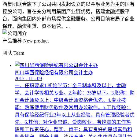
西集团联合旗下子公司共同发起设立的以金融业务为主的国有
控股公司，旨在充分利用集团产业链优势，搭建金融控股平
台，面向集团内外部市场提供金融服务。公司目前布局了商业
保理、融资租赁、资本运营、...
产品推荐
New product
团队
Team
四川华西保险经纪有限公司会计主办
2017
-
11
-
09
一、任职要求1.初始学历：全日制本科及以上，金融
学、会计学等相关专业。2.年龄：35岁以下。3.职称：助
理会计师及以上；中级会计师资格者优先。4.专业技
能：熟练使用财务软件及常用办公软件。5.工作经验：
具有保险经纪行业3年以上从业经验，具有管理经验者优
先。6.其他：对企业忠诚、爱岗敬业，有饱满的工作热
情和工作责任心，踏实、肯干；具有良好的思想素质和
职业操守，顾全大局，清正廉洁；关心集体具有团队协