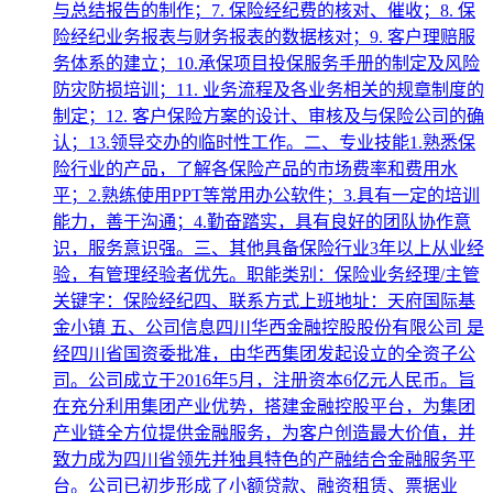
与总结报告的制作；7. 保险经纪费的核对、催收；8. 保
险经纪业务报表与财务报表的数据核对；9. 客户理赔服
务体系的建立；10.承保项目投保服务手册的制定及风险
防灾防损培训；11. 业务流程及各业务相关的规章制度的
制定；12. 客户保险方案的设计、审核及与保险公司的确
认；13.领导交办的临时性工作。二、专业技能1.熟悉保
险行业的产品，了解各保险产品的市场费率和费用水
平；2.熟练使用PPT等常用办公软件；3.具有一定的培训
能力，善于沟通；4.勤奋踏实，具有良好的团队协作意
识，服务意识强。三、其他具备保险行业3年以上从业经
验，有管理经验者优先。职能类别：保险业务经理/主管
关键字：保险经纪四、联系方式上班地址：天府国际基
金小镇 五、公司信息四川华西金融控股股份有限公司 是
经四川省国资委批准，由华西集团发起设立的全资子公
司。公司成立于2016年5月，注册资本6亿元人民币。旨
在充分利用集团产业优势，搭建金融控股平台，为集团
产业链全方位提供金融服务，为客户创造最大价值，并
致力成为四川省领先并独具特色的产融结合金融服务平
台。公司已初步形成了小额贷款、融资租赁、票据业