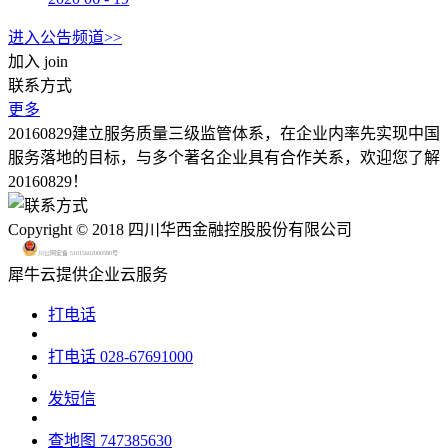
进入公告频道>>
加入
join
联系方式
更多
20160829建立服务质量三级监管体系，在企业内率先实现中国
服务落地的目标，与多个著名企业具有合作关系，欢迎您了解
20160829！
Copyright © 2018 四川华西金融控股股份有限公司
川公网安备 51015602000580号
犀牛云提供企业云服务
打电话
打电话
028-67691000
发短信
查地图
747385630