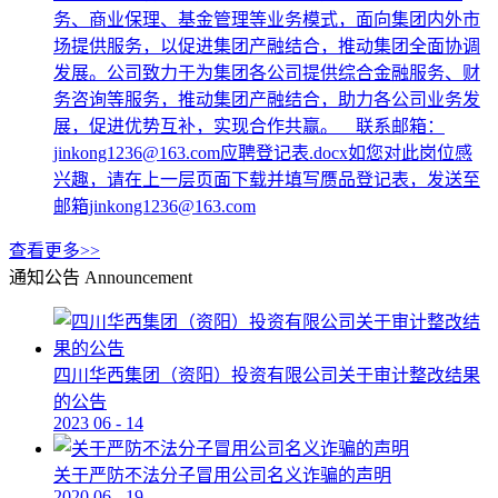
务、商业保理、基金管理等业务模式，面向集团内外市
场提供服务，以促进集团产融结合，推动集团全面协调
发展。公司致力于为集团各公司提供综合金融服务、财
务咨询等服务，推动集团产融结合，助力各公司业务发
展，促进优势互补，实现合作共赢。 联系邮箱：
jinkong1236@163.com应聘登记表.docx如您对此岗位感
兴趣，请在上一层页面下载并填写赝品登记表，发送至
邮箱jinkong1236@163.com
查看更多>>
通知公告
Announcement
四川华西集团（资阳）投资有限公司关于审计整改结果
的公告
2023
06
-
14
关于严防不法分子冒用公司名义诈骗的声明
2020
06
-
19