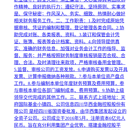
作精神、良好的执行力；遵纪守法、坚持原则、实事求
是、保守秘密；作风深入、务实、细致、热情耐心做好
相关财务服务工作。二、工作职责：1.及时完成原始凭
据审核、凭证的编制和整理，登记管理各类合同。2.协
助完成对账、各类报表、资料。3.装订和保管会计凭
证、账簿、报表等会计档案、资料。4.向领导提供真
实、准确的财务信息，加强对业务会计工作的指导、监
督、服务；并严格按照财务制度审核报销是否合规、合
理、合法。及时清理往来款项，严格审核备用金管理。
5.监督、审核公司的工资发放。6.申请购买发票以及开具
发票、计算申报缴纳各种税款。7.参与本单位资产盘点
工作。8.参与编制本单位年度财务预算及费用预算，参
与审核本单位各部门编制成本、费用预算。9.协助上级
领导交代完成的其他工作。三、联系方式上班地址：天
府国际基金小镇四、公司信息四川华西金融控股股份有
限公司 是经四川省国资委批准，由华西集团发起设立的
全资子公司。公司成立于2016年5月，注册资本6亿元人
民币。旨在充分利用集团产业优势，搭建金融控股平