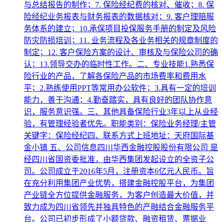
与总结报告的制作；7. 保险经纪费的核对、催收；8. 保
险经纪业务报表与财务报表的数据核对；9. 客户理赔服
务体系的建立；10.承保项目投保服务手册的制定及风险
防灾防损培训；11. 业务流程及各业务相关的规章制度的
制定；12. 客户保险方案的设计、审核及与保险公司的确
认；13.领导交办的临时性工作。二、专业技能1.熟悉保
险行业的产品，了解各保险产品的市场费率和费用水
平；2.熟练使用PPT等常用办公软件；3.具有一定的培训
能力，善于沟通；4.勤奋踏实，具有良好的团队协作意
识，服务意识强。三、其他具备保险行业3年以上从业经
验，有管理经验者优先。职能类别：保险业务经理/主管
关键字：保险经纪四、联系方式上班地址：天府国际基
金小镇 五、公司信息四川华西金融控股股份有限公司 是
经四川省国资委批准，由华西集团发起设立的全资子公
司。公司成立于2016年5月，注册资本6亿元人民币。旨
在充分利用集团产业优势，搭建金融控股平台，为集团
产业链全方位提供金融服务，为客户创造最大价值，并
致力成为四川省领先并独具特色的产融结合金融服务平
台。公司已初步形成了小额贷款、融资租赁、票据业