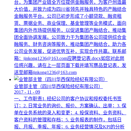
台，为集团产业链全方位提供金融服务，为客户创造最
大价值，并致力成为四川省领先并独具特色的产融结合
金融服务平台。公司已初步形成了小额贷款、融资租
赁、票据业务、商业保理、基金管理等业务模式，面向
集团内外市场提供服务，以促进集团产融结合，推动集
团全面协调发展。公司致力于为集团各公司提供综合金
融服务、财务咨询等服务，推动集团产融结合，助力各
公司业务发展，促进优势互补，实现合作共赢。联系邮
箱：jinkong1236@163.com应聘登记表.docx如您对此岗
位感兴趣，请在上一层页面下载并填写赝品登记表，发
送至邮箱jinkong1236@163.com
业管部主管（四川华西保险经纪有限公司）
2017
-
11
-
09
一、工作职责1. 经纪公司的客户协议和授权委托书签
订；2. 日常业务的询价、报价、方案确认、出单；3. 保
单在业务系统的录入和变更；4. 投保资料、业务资料、
客户资料的管理和存档；5. 业务报表的制作，包括日
报、月报、季报、年报；6. 业务经营情况及KPI的分析