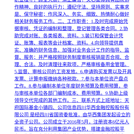
作精神、良好的执行力；遵纪守法、坚持原则、实事求
是、保守秘密；作风深入、务实、细致、热情耐心做好
相关财务服务工作。二、工作职责：1.及时完成原始凭
据审核、凭证的编制和整理，登记管理各类合同。2.协
助完成对账、各类报表、资料。3.装订和保管会计凭
证、账簿、报表等会计档案、资料。4.向领导提供真
实、准确的财务信息，加强对业务会计工作的指导、监
督、服务；并严格按照财务制度审核报销是否合规、合
理、合法。及时清理往来款项，严格审核备用金管理。
5.监督、审核公司的工资发放。6.申请购买发票以及开具
发票、计算申报缴纳各种税款。7.参与本单位资产盘点
工作。8.参与编制本单位年度财务预算及费用预算，参
与审核本单位各部门编制成本、费用预算。9.协助上级
领导交代完成的其他工作。三、联系方式上班地址：天
府国际基金小镇四、公司信息四川华西金融控股股份有
限公司 是经四川省国资委批准，由华西集团发起设立的
全资子公司。公司成立于2016年5月，注册资本6亿元人
民币。旨在充分利用集团产业优势，搭建金融控股平