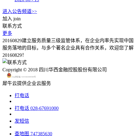
进入公告频道>>
加入
join
联系方式
更多
20160829建立服务质量三级监管体系，在企业内率先实现中国
服务落地的目标，与多个著名企业具有合作关系，欢迎您了解
20160829！
Copyright © 2018 四川华西金融控股股份有限公司
川公网安备 51015602000580号
犀牛云提供企业云服务
打电话
打电话
028-67691000
发短信
查地图
747385630