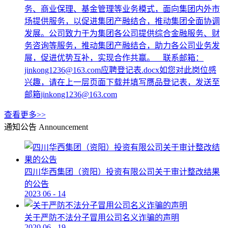
务、商业保理、基金管理等业务模式，面向集团内外市
场提供服务，以促进集团产融结合，推动集团全面协调
发展。公司致力于为集团各公司提供综合金融服务、财
务咨询等服务，推动集团产融结合，助力各公司业务发
展，促进优势互补，实现合作共赢。 联系邮箱：
jinkong1236@163.com应聘登记表.docx如您对此岗位感
兴趣，请在上一层页面下载并填写赝品登记表，发送至
邮箱jinkong1236@163.com
查看更多>>
通知公告
Announcement
四川华西集团（资阳）投资有限公司关于审计整改结果
的公告
2023
06
-
14
关于严防不法分子冒用公司名义诈骗的声明
2020
06
-
19