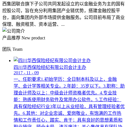
西集团联合旗下子公司共同发起设立的以金融业务为主的国有
控股公司，旨在充分利用集团产业链优势，搭建金融控股平
台，面向集团内外部市场提供金融服务。公司目前布局了商业
保理、融资租赁、资本运营、...
产品推荐
New product
团队
Team
四川华西保险经纪有限公司会计主办
2017
-
11
-
09
一、任职要求1.初始学历：全日制本科及以上，金融
学、会计学等相关专业。2.年龄：35岁以下。3.职称：助
理会计师及以上；中级会计师资格者优先。4.专业技
能：熟练使用财务软件及常用办公软件。5.工作经验：
具有保险经纪行业3年以上从业经验，具有管理经验者优
先。6.其他：对企业忠诚、爱岗敬业，有饱满的工作热
情和工作责任心，踏实、肯干；具有良好的思想素质和
职业操守，顾全大局，清正廉洁；关心集体具有团队协