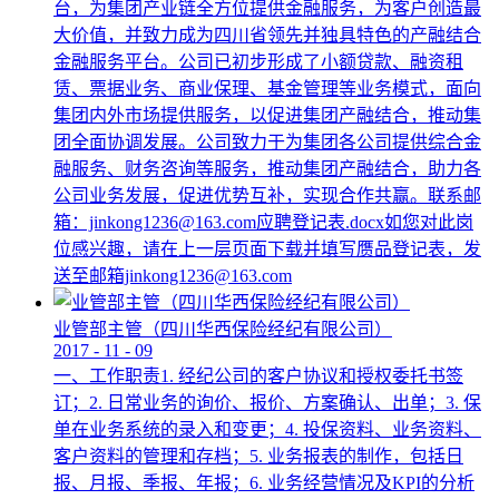
台，为集团产业链全方位提供金融服务，为客户创造最
大价值，并致力成为四川省领先并独具特色的产融结合
金融服务平台。公司已初步形成了小额贷款、融资租
赁、票据业务、商业保理、基金管理等业务模式，面向
集团内外市场提供服务，以促进集团产融结合，推动集
团全面协调发展。公司致力于为集团各公司提供综合金
融服务、财务咨询等服务，推动集团产融结合，助力各
公司业务发展，促进优势互补，实现合作共赢。联系邮
箱：jinkong1236@163.com应聘登记表.docx如您对此岗
位感兴趣，请在上一层页面下载并填写赝品登记表，发
送至邮箱jinkong1236@163.com
业管部主管（四川华西保险经纪有限公司）
2017
-
11
-
09
一、工作职责1. 经纪公司的客户协议和授权委托书签
订；2. 日常业务的询价、报价、方案确认、出单；3. 保
单在业务系统的录入和变更；4. 投保资料、业务资料、
客户资料的管理和存档；5. 业务报表的制作，包括日
报、月报、季报、年报；6. 业务经营情况及KPI的分析