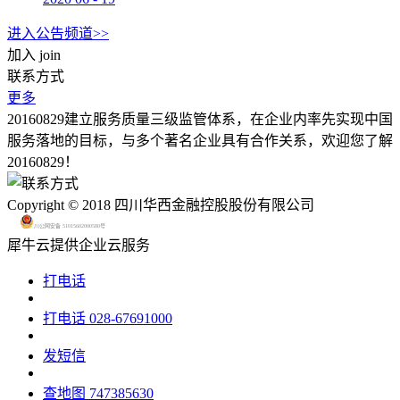
进入公告频道>>
加入
join
联系方式
更多
20160829建立服务质量三级监管体系，在企业内率先实现中国
服务落地的目标，与多个著名企业具有合作关系，欢迎您了解
20160829！
Copyright © 2018 四川华西金融控股股份有限公司
川公网安备 51015602000580号
犀牛云提供企业云服务
打电话
打电话
028-67691000
发短信
查地图
747385630