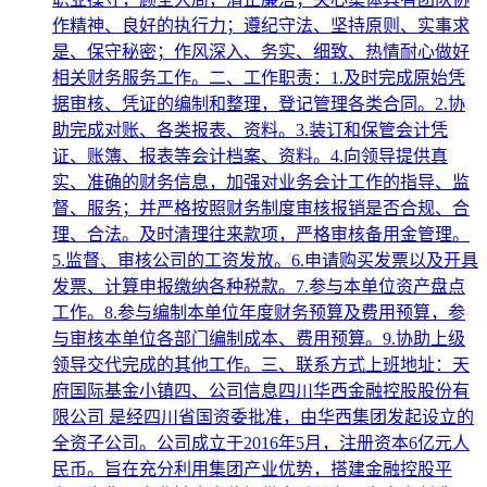
作精神、良好的执行力；遵纪守法、坚持原则、实事求
是、保守秘密；作风深入、务实、细致、热情耐心做好
相关财务服务工作。二、工作职责：1.及时完成原始凭
据审核、凭证的编制和整理，登记管理各类合同。2.协
助完成对账、各类报表、资料。3.装订和保管会计凭
证、账簿、报表等会计档案、资料。4.向领导提供真
实、准确的财务信息，加强对业务会计工作的指导、监
督、服务；并严格按照财务制度审核报销是否合规、合
理、合法。及时清理往来款项，严格审核备用金管理。
5.监督、审核公司的工资发放。6.申请购买发票以及开具
发票、计算申报缴纳各种税款。7.参与本单位资产盘点
工作。8.参与编制本单位年度财务预算及费用预算，参
与审核本单位各部门编制成本、费用预算。9.协助上级
领导交代完成的其他工作。三、联系方式上班地址：天
府国际基金小镇四、公司信息四川华西金融控股股份有
限公司 是经四川省国资委批准，由华西集团发起设立的
全资子公司。公司成立于2016年5月，注册资本6亿元人
民币。旨在充分利用集团产业优势，搭建金融控股平