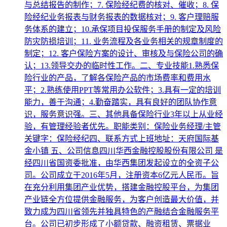
与总结报告的制作；7. 保险经纪费的核对、催收；8. 保
险经纪业务报表与财务报表的数据核对；9. 客户理赔服
务体系的建立；10.承保项目投保服务手册的制定及风险
防灾防损培训；11. 业务流程及各业务相关的规章制度的
制定；12. 客户保险方案的设计、审核及与保险公司的确
认；13.领导交办的临时性工作。二、专业技能1.熟悉保
险行业的产品，了解各保险产品的市场费率和费用水
平；2.熟练使用PPT等常用办公软件；3.具有一定的培训
能力，善于沟通；4.勤奋踏实，具有良好的团队协作意
识，服务意识强。三、其他具备保险行业3年以上从业经
验，有管理经验者优先。职能类别：保险业务经理/主管
关键字：保险经纪四、联系方式上班地址：天府国际基
金小镇 五、公司信息四川华西金融控股股份有限公司 是
经四川省国资委批准，由华西集团发起设立的全资子公
司。公司成立于2016年5月，注册资本6亿元人民币。旨
在充分利用集团产业优势，搭建金融控股平台，为集团
产业链全方位提供金融服务，为客户创造最大价值，并
致力成为四川省领先并独具特色的产融结合金融服务平
台。公司已初步形成了小额贷款、融资租赁、票据业