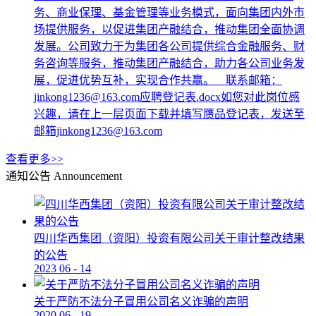
务、商业保理、基金管理等业务模式，面向集团内外市
场提供服务，以促进集团产融结合，推动集团全面协调
发展。公司致力于为集团各公司提供综合金融服务、财
务咨询等服务，推动集团产融结合，助力各公司业务发
展，促进优势互补，实现合作共赢。 联系邮箱：
jinkong1236@163.com应聘登记表.docx如您对此岗位感
兴趣，请在上一层页面下载并填写赝品登记表，发送至
邮箱jinkong1236@163.com
查看更多>>
通知公告
Announcement
四川华西集团（资阳）投资有限公司关于审计整改结果
的公告
2023
06
-
14
关于严防不法分子冒用公司名义诈骗的声明
2020
06
-
19