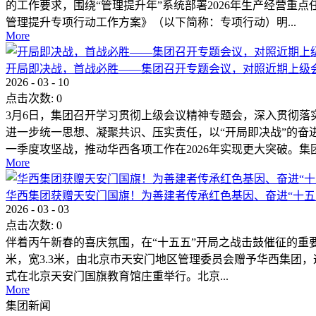
的工作要求，围绕“管理提升年”系统部署2026年生产经营重
管理提升专项行动工作方案》（以下简称：专项行动）明...
More
开局即决战，首战必胜——集团召开专题会议，对照近期上级
2026
-
03
-
10
点击次数:
0
3月6日，集团召开学习贯彻上级会议精神专题会，深入贯彻落
进一步统一思想、凝聚共识、压实责任，以“开局即决战”的奋
一季度攻坚战，推动华西各项工作在2026年实现更大突破。集团.
More
华西集团获赠天安门国旗！为善建者传承红色基因、奋进“十五
2026
-
03
-
03
点击次数:
0
伴着丙午新春的喜庆氛围，在“十五五”开局之战击鼓催征的重要时刻
米，宽3.3米，由北京市天安门地区管理委员会赠予华西集团
式在北京天安门国旗教育馆庄重举行。北京...
More
集团新闻