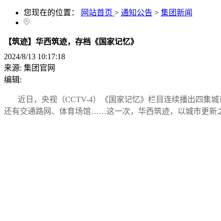
您现在的位置：
网站首页
>
通知公告
>
集团新闻
【筑迹】华西筑迹，存档《国家记忆》
2024/8/13 10:17:18
来源:
集团官网
编辑:
近日，央视（CCTV-4）《国家记忆》栏目连续播出四集
还有交通路网、体育场馆……这一次，华西筑迹，以城市更新