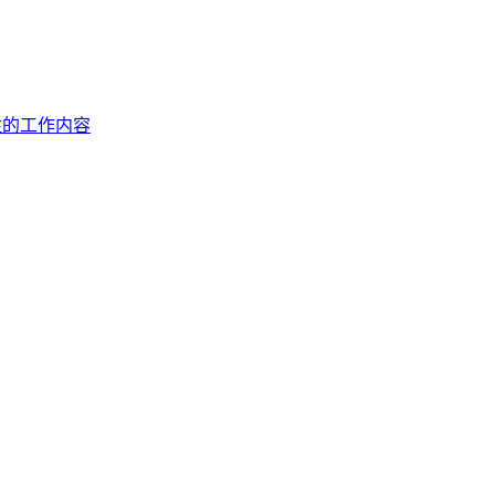
注的工作内容