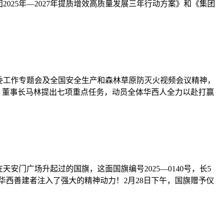
025年—2027年提质增效高质量发展三年行动方案》和《集团
资委工作专题会及全国安全生产和森林草原防灭火视频会议精神，
、董事长马林提出七项重点任务，动员全体华西人全力以赴打赢
天安门广场升起过的国旗，这面国旗编号2025—0140号，长5
华西善建者注入了强大的精神动力！2月28日下午，国旗赠予仪