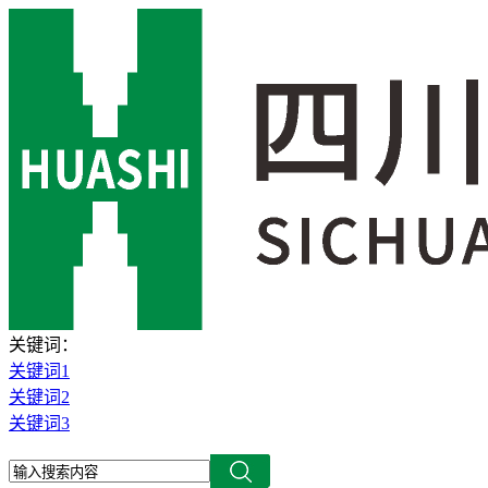
关键词：
关键词1
关键词2
关键词3