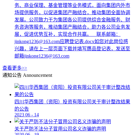
务、商业保理、基金管理等业务模式，面向集团内外市
场提供服务，以促进集团产融结合，推动集团全面协调
发展。公司致力于为集团各公司提供综合金融服务、财
务咨询等服务，推动集团产融结合，助力各公司业务发
展，促进优势互补，实现合作共赢。 联系邮箱：
jinkong1236@163.com应聘登记表.docx如您对此岗位感
兴趣，请在上一层页面下载并填写赝品登记表，发送至
邮箱jinkong1236@163.com
查看更多>>
通知公告
Announcement
四川华西集团（资阳）投资有限公司关于审计整改结果
的公告
2023
06
-
14
关于严防不法分子冒用公司名义诈骗的声明
2020
06
-
19