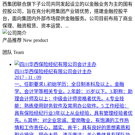
西集团联合旗下子公司共同发起设立的以金融业务为主的国有
控股公司，旨在充分利用集团产业链优势，搭建金融控股平
台，面向集团内外部市场提供金融服务。公司目前布局了商业
保理、融资租赁、资本运营、...
产品推荐
New product
团队
Team
四川华西保险经纪有限公司会计主办
2017
-
11
-
09
一、任职要求1.初始学历：全日制本科及以上，金融
学、会计学等相关专业。2.年龄：35岁以下。3.职称：助
理会计师及以上；中级会计师资格者优先。4.专业技
能：熟练使用财务软件及常用办公软件。5.工作经验：
具有保险经纪行业3年以上从业经验，具有管理经验者优
先。6.其他：对企业忠诚、爱岗敬业，有饱满的工作热
情和工作责任心，踏实、肯干；具有良好的思想素质和
职业操守，顾全大局，清正廉洁；关心集体具有团队协