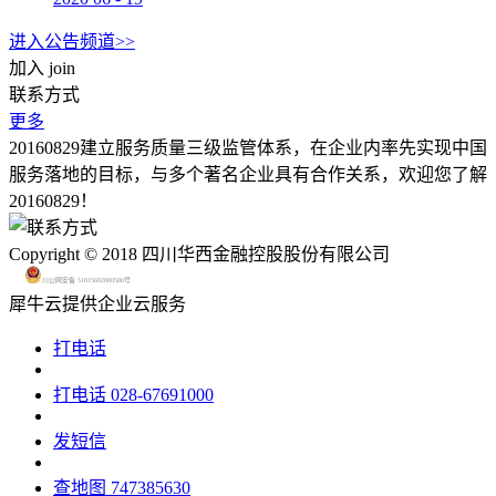
进入公告频道>>
加入
join
联系方式
更多
20160829建立服务质量三级监管体系，在企业内率先实现中国
服务落地的目标，与多个著名企业具有合作关系，欢迎您了解
20160829！
Copyright © 2018 四川华西金融控股股份有限公司
川公网安备 51015602000580号
犀牛云提供企业云服务
打电话
打电话
028-67691000
发短信
查地图
747385630