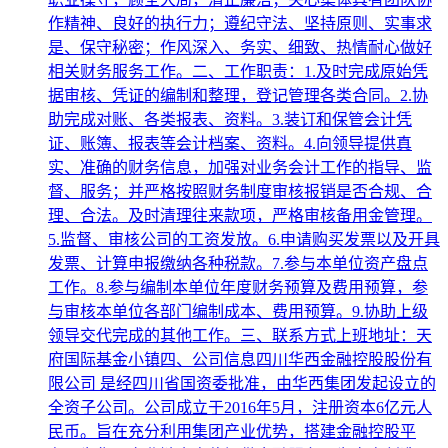
作精神、良好的执行力；遵纪守法、坚持原则、实事求
是、保守秘密；作风深入、务实、细致、热情耐心做好
相关财务服务工作。二、工作职责：1.及时完成原始凭
据审核、凭证的编制和整理，登记管理各类合同。2.协
助完成对账、各类报表、资料。3.装订和保管会计凭
证、账簿、报表等会计档案、资料。4.向领导提供真
实、准确的财务信息，加强对业务会计工作的指导、监
督、服务；并严格按照财务制度审核报销是否合规、合
理、合法。及时清理往来款项，严格审核备用金管理。
5.监督、审核公司的工资发放。6.申请购买发票以及开具
发票、计算申报缴纳各种税款。7.参与本单位资产盘点
工作。8.参与编制本单位年度财务预算及费用预算，参
与审核本单位各部门编制成本、费用预算。9.协助上级
领导交代完成的其他工作。三、联系方式上班地址：天
府国际基金小镇四、公司信息四川华西金融控股股份有
限公司 是经四川省国资委批准，由华西集团发起设立的
全资子公司。公司成立于2016年5月，注册资本6亿元人
民币。旨在充分利用集团产业优势，搭建金融控股平