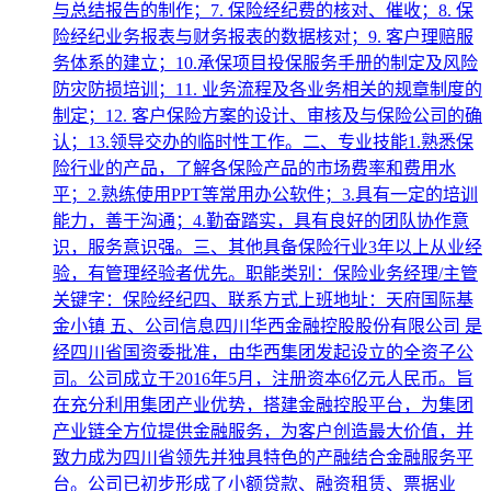
与总结报告的制作；7. 保险经纪费的核对、催收；8. 保
险经纪业务报表与财务报表的数据核对；9. 客户理赔服
务体系的建立；10.承保项目投保服务手册的制定及风险
防灾防损培训；11. 业务流程及各业务相关的规章制度的
制定；12. 客户保险方案的设计、审核及与保险公司的确
认；13.领导交办的临时性工作。二、专业技能1.熟悉保
险行业的产品，了解各保险产品的市场费率和费用水
平；2.熟练使用PPT等常用办公软件；3.具有一定的培训
能力，善于沟通；4.勤奋踏实，具有良好的团队协作意
识，服务意识强。三、其他具备保险行业3年以上从业经
验，有管理经验者优先。职能类别：保险业务经理/主管
关键字：保险经纪四、联系方式上班地址：天府国际基
金小镇 五、公司信息四川华西金融控股股份有限公司 是
经四川省国资委批准，由华西集团发起设立的全资子公
司。公司成立于2016年5月，注册资本6亿元人民币。旨
在充分利用集团产业优势，搭建金融控股平台，为集团
产业链全方位提供金融服务，为客户创造最大价值，并
致力成为四川省领先并独具特色的产融结合金融服务平
台。公司已初步形成了小额贷款、融资租赁、票据业