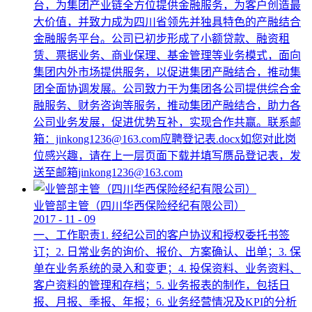
台，为集团产业链全方位提供金融服务，为客户创造最
大价值，并致力成为四川省领先并独具特色的产融结合
金融服务平台。公司已初步形成了小额贷款、融资租
赁、票据业务、商业保理、基金管理等业务模式，面向
集团内外市场提供服务，以促进集团产融结合，推动集
团全面协调发展。公司致力于为集团各公司提供综合金
融服务、财务咨询等服务，推动集团产融结合，助力各
公司业务发展，促进优势互补，实现合作共赢。联系邮
箱：jinkong1236@163.com应聘登记表.docx如您对此岗
位感兴趣，请在上一层页面下载并填写赝品登记表，发
送至邮箱jinkong1236@163.com
业管部主管（四川华西保险经纪有限公司）
2017
-
11
-
09
一、工作职责1. 经纪公司的客户协议和授权委托书签
订；2. 日常业务的询价、报价、方案确认、出单；3. 保
单在业务系统的录入和变更；4. 投保资料、业务资料、
客户资料的管理和存档；5. 业务报表的制作，包括日
报、月报、季报、年报；6. 业务经营情况及KPI的分析