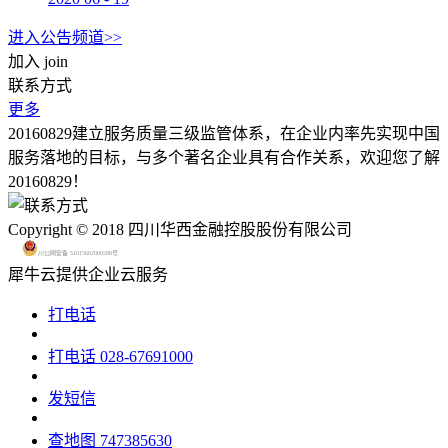
进入公告频道>>
加入
join
联系方式
更多
20160829建立服务质量三级监管体系，在企业内率先实现中国
服务落地的目标，与多个著名企业具有合作关系，欢迎您了解
20160829！
Copyright © 2018 四川华西金融控股股份有限公司
川公网安备 51015602000580号
犀牛云提供企业云服务
打电话
打电话
028-67691000
发短信
查地图
747385630