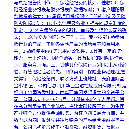
与总结报告的制作；7. 保险经纪费的核对、催收；8. 保
险经纪业务报表与财务报表的数据核对；9. 客户理赔服
务体系的建立；10.承保项目投保服务手册的制定及风险
防灾防损培训；11. 业务流程及各业务相关的规章制度的
制定；12. 客户保险方案的设计、审核及与保险公司的确
认；13.领导交办的临时性工作。二、专业技能1.熟悉保
险行业的产品，了解各保险产品的市场费率和费用水
平；2.熟练使用PPT等常用办公软件；3.具有一定的培训
能力，善于沟通；4.勤奋踏实，具有良好的团队协作意
识，服务意识强。三、其他具备保险行业3年以上从业经
验，有管理经验者优先。职能类别：保险业务经理/主管
关键字：保险经纪四、联系方式上班地址：天府国际基
金小镇 五、公司信息四川华西金融控股股份有限公司 是
经四川省国资委批准，由华西集团发起设立的全资子公
司。公司成立于2016年5月，注册资本6亿元人民币。旨
在充分利用集团产业优势，搭建金融控股平台，为集团
产业链全方位提供金融服务，为客户创造最大价值，并
致力成为四川省领先并独具特色的产融结合金融服务平
台。公司已初步形成了小额贷款、融资租赁、票据业