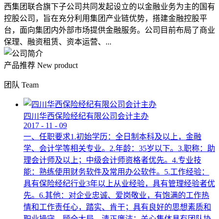
西集团联合旗下子公司共同发起设立的以金融业务为主的国有
控股公司，旨在充分利用集团产业链优势，搭建金融控股平
台，面向集团内外部市场提供金融服务。公司目前布局了商业
保理、融资租赁、资本运营、...
产品推荐
New product
团队
Team
四川华西保险经纪有限公司会计主办
2017
-
11
-
09
一、任职要求1.初始学历：全日制本科及以上，金融
学、会计学等相关专业。2.年龄：35岁以下。3.职称：助
理会计师及以上；中级会计师资格者优先。4.专业技
能：熟练使用财务软件及常用办公软件。5.工作经验：
具有保险经纪行业3年以上从业经验，具有管理经验者优
先。6.其他：对企业忠诚、爱岗敬业，有饱满的工作热
情和工作责任心，踏实、肯干；具有良好的思想素质和
职业操守，顾全大局，清正廉洁；关心集体具有团队协