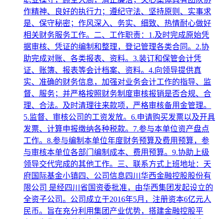
作精神、良好的执行力；遵纪守法、坚持原则、实事求
是、保守秘密；作风深入、务实、细致、热情耐心做好
相关财务服务工作。二、工作职责：1.及时完成原始凭
据审核、凭证的编制和整理，登记管理各类合同。2.协
助完成对账、各类报表、资料。3.装订和保管会计凭
证、账簿、报表等会计档案、资料。4.向领导提供真
实、准确的财务信息，加强对业务会计工作的指导、监
督、服务；并严格按照财务制度审核报销是否合规、合
理、合法。及时清理往来款项，严格审核备用金管理。
5.监督、审核公司的工资发放。6.申请购买发票以及开具
发票、计算申报缴纳各种税款。7.参与本单位资产盘点
工作。8.参与编制本单位年度财务预算及费用预算，参
与审核本单位各部门编制成本、费用预算。9.协助上级
领导交代完成的其他工作。三、联系方式上班地址：天
府国际基金小镇四、公司信息四川华西金融控股股份有
限公司 是经四川省国资委批准，由华西集团发起设立的
全资子公司。公司成立于2016年5月，注册资本6亿元人
民币。旨在充分利用集团产业优势，搭建金融控股平