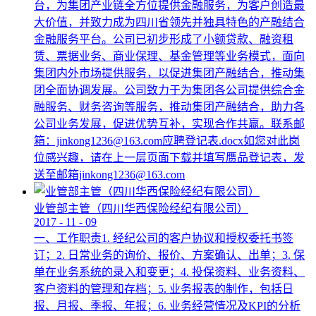
台，为集团产业链全方位提供金融服务，为客户创造最
大价值，并致力成为四川省领先并独具特色的产融结合
金融服务平台。公司已初步形成了小额贷款、融资租
赁、票据业务、商业保理、基金管理等业务模式，面向
集团内外市场提供服务，以促进集团产融结合，推动集
团全面协调发展。公司致力于为集团各公司提供综合金
融服务、财务咨询等服务，推动集团产融结合，助力各
公司业务发展，促进优势互补，实现合作共赢。联系邮
箱：jinkong1236@163.com应聘登记表.docx如您对此岗
位感兴趣，请在上一层页面下载并填写赝品登记表，发
送至邮箱jinkong1236@163.com
业管部主管（四川华西保险经纪有限公司）
2017
-
11
-
09
一、工作职责1. 经纪公司的客户协议和授权委托书签
订；2. 日常业务的询价、报价、方案确认、出单；3. 保
单在业务系统的录入和变更；4. 投保资料、业务资料、
客户资料的管理和存档；5. 业务报表的制作，包括日
报、月报、季报、年报；6. 业务经营情况及KPI的分析