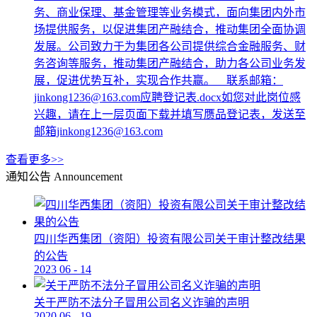
务、商业保理、基金管理等业务模式，面向集团内外市
场提供服务，以促进集团产融结合，推动集团全面协调
发展。公司致力于为集团各公司提供综合金融服务、财
务咨询等服务，推动集团产融结合，助力各公司业务发
展，促进优势互补，实现合作共赢。 联系邮箱：
jinkong1236@163.com应聘登记表.docx如您对此岗位感
兴趣，请在上一层页面下载并填写赝品登记表，发送至
邮箱jinkong1236@163.com
查看更多>>
通知公告
Announcement
四川华西集团（资阳）投资有限公司关于审计整改结果
的公告
2023
06
-
14
关于严防不法分子冒用公司名义诈骗的声明
2020
06
-
19