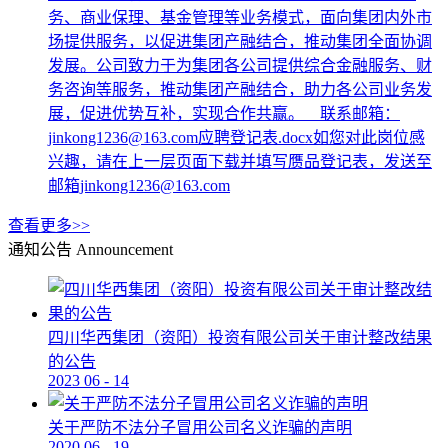
务、商业保理、基金管理等业务模式，面向集团内外市
场提供服务，以促进集团产融结合，推动集团全面协调
发展。公司致力于为集团各公司提供综合金融服务、财
务咨询等服务，推动集团产融结合，助力各公司业务发
展，促进优势互补，实现合作共赢。 联系邮箱：
jinkong1236@163.com应聘登记表.docx如您对此岗位感
兴趣，请在上一层页面下载并填写赝品登记表，发送至
邮箱jinkong1236@163.com
查看更多>>
通知公告
Announcement
四川华西集团（资阳）投资有限公司关于审计整改结果
的公告
2023
06
-
14
关于严防不法分子冒用公司名义诈骗的声明
2020
06
-
19