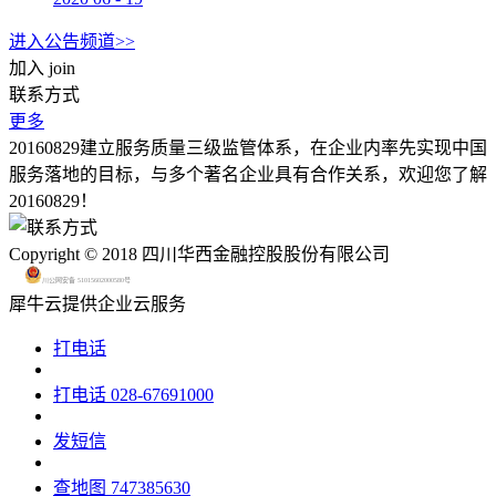
进入公告频道>>
加入
join
联系方式
更多
20160829建立服务质量三级监管体系，在企业内率先实现中国
服务落地的目标，与多个著名企业具有合作关系，欢迎您了解
20160829！
Copyright © 2018 四川华西金融控股股份有限公司
川公网安备 51015602000580号
犀牛云提供企业云服务
打电话
打电话
028-67691000
发短信
查地图
747385630