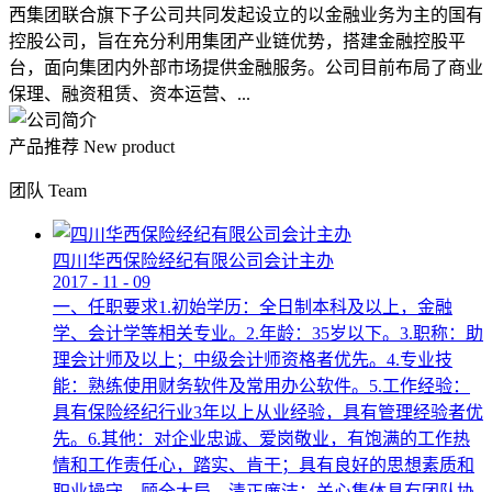
西集团联合旗下子公司共同发起设立的以金融业务为主的国有
控股公司，旨在充分利用集团产业链优势，搭建金融控股平
台，面向集团内外部市场提供金融服务。公司目前布局了商业
保理、融资租赁、资本运营、...
产品推荐
New product
团队
Team
四川华西保险经纪有限公司会计主办
2017
-
11
-
09
一、任职要求1.初始学历：全日制本科及以上，金融
学、会计学等相关专业。2.年龄：35岁以下。3.职称：助
理会计师及以上；中级会计师资格者优先。4.专业技
能：熟练使用财务软件及常用办公软件。5.工作经验：
具有保险经纪行业3年以上从业经验，具有管理经验者优
先。6.其他：对企业忠诚、爱岗敬业，有饱满的工作热
情和工作责任心，踏实、肯干；具有良好的思想素质和
职业操守，顾全大局，清正廉洁；关心集体具有团队协