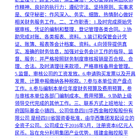
作精神、良好的执行力；遵纪守法、坚持原则、实事求
是、保守秘密；作风深入、务实、细致、热情耐心做好
相关财务服务工作。二、工作职责：1.及时完成原始凭
据审核、凭证的编制和整理，登记管理各类合同。2.协
助完成对账、各类报表、资料。3.装订和保管会计凭
证、账簿、报表等会计档案、资料。4.向领导提供真
实、准确的财务信息，加强对业务会计工作的指导、监
督、服务；并严格按照财务制度审核报销是否合规、合
理、合法。及时清理往来款项，严格审核备用金管理。
5.监督、审核公司的工资发放。6.申请购买发票以及开具
发票、计算申报缴纳各种税款。7.参与本单位资产盘点
工作。8.参与编制本单位年度财务预算及费用预算，参
与审核本单位各部门编制成本、费用预算。9.协助上级
领导交代完成的其他工作。三、联系方式上班地址：天
府国际基金小镇四、公司信息四川华西金融控股股份有
限公司 是经四川省国资委批准，由华西集团发起设立的
全资子公司。公司成立于2016年5月，注册资本6亿元人
民币。旨在充分利用集团产业优势，搭建金融控股平