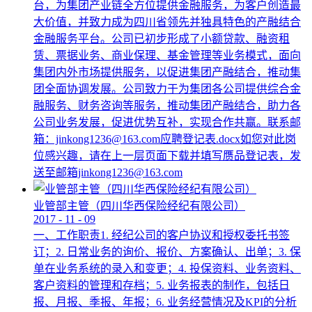
台，为集团产业链全方位提供金融服务，为客户创造最
大价值，并致力成为四川省领先并独具特色的产融结合
金融服务平台。公司已初步形成了小额贷款、融资租
赁、票据业务、商业保理、基金管理等业务模式，面向
集团内外市场提供服务，以促进集团产融结合，推动集
团全面协调发展。公司致力于为集团各公司提供综合金
融服务、财务咨询等服务，推动集团产融结合，助力各
公司业务发展，促进优势互补，实现合作共赢。联系邮
箱：jinkong1236@163.com应聘登记表.docx如您对此岗
位感兴趣，请在上一层页面下载并填写赝品登记表，发
送至邮箱jinkong1236@163.com
业管部主管（四川华西保险经纪有限公司）
2017
-
11
-
09
一、工作职责1. 经纪公司的客户协议和授权委托书签
订；2. 日常业务的询价、报价、方案确认、出单；3. 保
单在业务系统的录入和变更；4. 投保资料、业务资料、
客户资料的管理和存档；5. 业务报表的制作，包括日
报、月报、季报、年报；6. 业务经营情况及KPI的分析