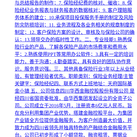
与总结报告的制作；7. 保险经纪费的核对、催收；8. 保
险经纪业务报表与财务报表的数据核对；9. 客户理赔服
务体系的建立；10.承保项目投保服务手册的制定及风险
防灾防损培训；11. 业务流程及各业务相关的规章制度的
制定；12. 客户保险方案的设计、审核及与保险公司的确
认；13.领导交办的临时性工作。二、专业技能1.熟悉保
险行业的产品，了解各保险产品的市场费率和费用水
平；2.熟练使用PPT等常用办公软件；3.具有一定的培训
能力，善于沟通；4.勤奋踏实，具有良好的团队协作意
识，服务意识强。三、其他具备保险行业3年以上从业经
验，有管理经验者优先。职能类别：保险业务经理/主管
关键字：保险经纪四、联系方式上班地址：天府国际基
金小镇 五、公司信息四川华西金融控股股份有限公司 是
经四川省国资委批准，由华西集团发起设立的全资子公
司。公司成立于2016年5月，注册资本6亿元人民币。旨
在充分利用集团产业优势，搭建金融控股平台，为集团
产业链全方位提供金融服务，为客户创造最大价值，并
致力成为四川省领先并独具特色的产融结合金融服务平
台。公司已初步形成了小额贷款、融资租赁、票据业