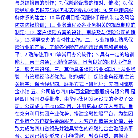
与总结报告的制作；7. 保险经纪费的核对、催收；8. 保
险经纪业务报表与财务报表的数据核对；9. 客户理赔服
务体系的建立；10.承保项目投保服务手册的制定及风险
防灾防损培训；11. 业务流程及各业务相关的规章制度的
制定；12. 客户保险方案的设计、审核及与保险公司的确
认；13.领导交办的临时性工作。二、专业技能1.熟悉保
险行业的产品，了解各保险产品的市场费率和费用水
平；2.熟练使用PPT等常用办公软件；3.具有一定的培训
能力，善于沟通；4.勤奋踏实，具有良好的团队协作意
识，服务意识强。三、其他具备保险行业3年以上从业经
验，有管理经验者优先。职能类别：保险业务经理/主管
关键字：保险经纪四、联系方式上班地址：天府国际基
金小镇 五、公司信息四川华西金融控股股份有限公司 是
经四川省国资委批准，由华西集团发起设立的全资子公
司。公司成立于2016年5月，注册资本6亿元人民币。旨
在充分利用集团产业优势，搭建金融控股平台，为集团
产业链全方位提供金融服务，为客户创造最大价值，并
致力成为四川省领先并独具特色的产融结合金融服务平
台。公司已初步形成了小额贷款、融资租赁、票据业