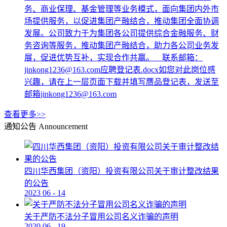
务、商业保理、基金管理等业务模式，面向集团内外市
场提供服务，以促进集团产融结合，推动集团全面协调
发展。公司致力于为集团各公司提供综合金融服务、财
务咨询等服务，推动集团产融结合，助力各公司业务发
展，促进优势互补，实现合作共赢。 联系邮箱：
jinkong1236@163.com应聘登记表.docx如您对此岗位感
兴趣，请在上一层页面下载并填写赝品登记表，发送至
邮箱jinkong1236@163.com
查看更多>>
通知公告
Announcement
四川华西集团（资阳）投资有限公司关于审计整改结果
的公告
2023
06
-
14
关于严防不法分子冒用公司名义诈骗的声明
2020
06
-
19