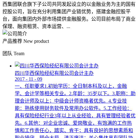
西集团联合旗下子公司共同发起设立的以金融业务为主的国有
控股公司，旨在充分利用集团产业链优势，搭建金融控股平
台，面向集团内外部市场提供金融服务。公司目前布局了商业
保理、融资租赁、资本运营、...
产品推荐
New product
团队
Team
四川华西保险经纪有限公司会计主办
2017
-
11
-
09
一、任职要求1.初始学历：全日制本科及以上，金融
学、会计学等相关专业。2.年龄：35岁以下。3.职称：助
理会计师及以上；中级会计师资格者优先。4.专业技
能：熟练使用财务软件及常用办公软件。5.工作经验：
具有保险经纪行业3年以上从业经验，具有管理经验者优
先。6.其他：对企业忠诚、爱岗敬业，有饱满的工作热
情和工作责任心，踏实、肯干；具有良好的思想素质和
职业操守，顾全大局，清正廉洁；关心集体具有团队协