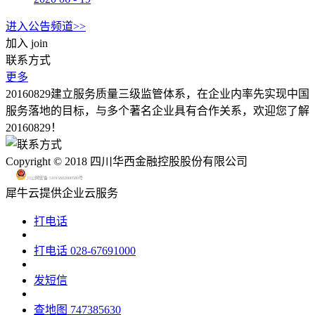
进入公告频道>>
加入
join
联系方式
更多
20160829建立服务质量三级监管体系，在企业内率先实现中国
服务落地的目标，与多个著名企业具有合作关系，欢迎您了解
20160829！
Copyright © 2018 四川华西金融控股股份有限公司
川公网安备 51015602000580号
犀牛云提供企业云服务
打电话
打电话
028-67691000
发短信
查地图
747385630