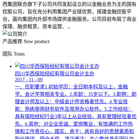
西集团联合旗下子公司共同发起设立的以金融业务为主的国有
控股公司，旨在充分利用集团产业链优势，搭建金融控股平
台，面向集团内外部市场提供金融服务。公司目前布局了商业
保理、融资租赁、资本运营、...
产品推荐
New product
团队
Team
四川华西保险经纪有限公司会计主办
2017
-
11
-
09
一、任职要求1.初始学历：全日制本科及以上，金融
学、会计学等相关专业。2.年龄：35岁以下。3.职称：助
理会计师及以上；中级会计师资格者优先。4.专业技
能：熟练使用财务软件及常用办公软件。5.工作经验：
具有保险经纪行业3年以上从业经验，具有管理经验者优
先。6.其他：对企业忠诚、爱岗敬业，有饱满的工作热
情和工作责任心，踏实、肯干；具有良好的思想素质和
职业操守，顾全大局，清正廉洁；关心集体具有团队协