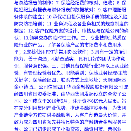
与总结报告的制作；7. 保险经纪费的核对、催收；8. 保
险经纪业务报表与财务报表的数据核对；9. 客户理赔服
务体系的建立；10.承保项目投保服务手册的制定及风险
防灾防损培训；11. 业务流程及各业务相关的规章制度的
制定；12. 客户保险方案的设计、审核及与保险公司的确
认；13.领导交办的临时性工作。二、专业技能1.熟悉保
险行业的产品，了解各保险产品的市场费率和费用水
平；2.熟练使用PPT等常用办公软件；3.具有一定的培训
能力，善于沟通；4.勤奋踏实，具有良好的团队协作意
识，服务意识强。三、其他具备保险行业3年以上从业经
验，有管理经验者优先。职能类别：保险业务经理/主管
关键字：保险经纪四、联系方式上班地址：天府国际基
金小镇 五、公司信息四川华西金融控股股份有限公司 是
经四川省国资委批准，由华西集团发起设立的全资子公
司。公司成立于2016年5月，注册资本6亿元人民币。旨
在充分利用集团产业优势，搭建金融控股平台，为集团
产业链全方位提供金融服务，为客户创造最大价值，并
致力成为四川省领先并独具特色的产融结合金融服务平
台。公司已初步形成了小额贷款、融资租赁、票据业