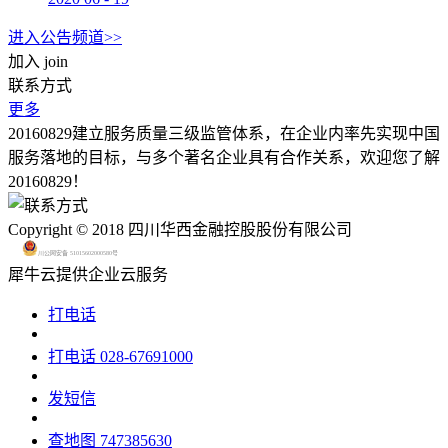
进入公告频道>>
加入
join
联系方式
更多
20160829建立服务质量三级监管体系，在企业内率先实现中国
服务落地的目标，与多个著名企业具有合作关系，欢迎您了解
20160829！
Copyright © 2018 四川华西金融控股股份有限公司
川公网安备 51015602000580号
犀牛云提供企业云服务
打电话
打电话
028-67691000
发短信
查地图
747385630