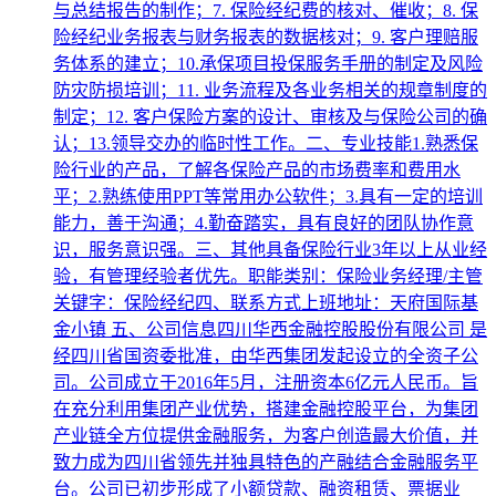
与总结报告的制作；7. 保险经纪费的核对、催收；8. 保
险经纪业务报表与财务报表的数据核对；9. 客户理赔服
务体系的建立；10.承保项目投保服务手册的制定及风险
防灾防损培训；11. 业务流程及各业务相关的规章制度的
制定；12. 客户保险方案的设计、审核及与保险公司的确
认；13.领导交办的临时性工作。二、专业技能1.熟悉保
险行业的产品，了解各保险产品的市场费率和费用水
平；2.熟练使用PPT等常用办公软件；3.具有一定的培训
能力，善于沟通；4.勤奋踏实，具有良好的团队协作意
识，服务意识强。三、其他具备保险行业3年以上从业经
验，有管理经验者优先。职能类别：保险业务经理/主管
关键字：保险经纪四、联系方式上班地址：天府国际基
金小镇 五、公司信息四川华西金融控股股份有限公司 是
经四川省国资委批准，由华西集团发起设立的全资子公
司。公司成立于2016年5月，注册资本6亿元人民币。旨
在充分利用集团产业优势，搭建金融控股平台，为集团
产业链全方位提供金融服务，为客户创造最大价值，并
致力成为四川省领先并独具特色的产融结合金融服务平
台。公司已初步形成了小额贷款、融资租赁、票据业