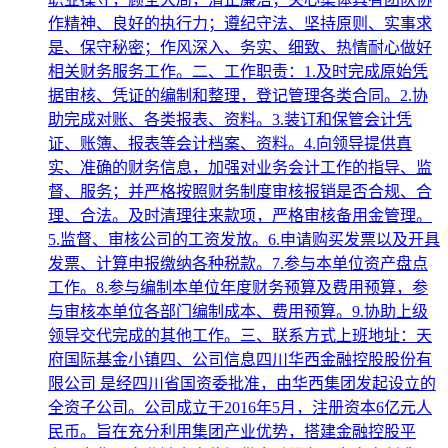
作精神、良好的执行力；遵纪守法、坚持原则、实事求
是、保守秘密；作风深入、务实、细致、热情耐心做好
相关财务服务工作。二、工作职责：1.及时完成原始凭
据审核、凭证的编制和整理，登记管理各类合同。2.协
助完成对账、各类报表、资料。3.装订和保管会计凭
证、账簿、报表等会计档案、资料。4.向领导提供真
实、准确的财务信息，加强对业务会计工作的指导、监
督、服务；并严格按照财务制度审核报销是否合规、合
理、合法。及时清理往来款项，严格审核备用金管理。
5.监督、审核公司的工资发放。6.申请购买发票以及开具
发票、计算申报缴纳各种税款。7.参与本单位资产盘点
工作。8.参与编制本单位年度财务预算及费用预算，参
与审核本单位各部门编制成本、费用预算。9.协助上级
领导交代完成的其他工作。三、联系方式上班地址：天
府国际基金小镇四、公司信息四川华西金融控股股份有
限公司 是经四川省国资委批准，由华西集团发起设立的
全资子公司。公司成立于2016年5月，注册资本6亿元人
民币。旨在充分利用集团产业优势，搭建金融控股平