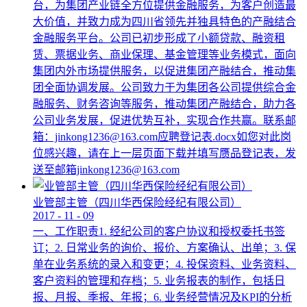
台，为集团产业链全方位提供金融服务，为客户创造最
大价值，并致力成为四川省领先并独具特色的产融结合
金融服务平台。公司已初步形成了小额贷款、融资租
赁、票据业务、商业保理、基金管理等业务模式，面向
集团内外市场提供服务，以促进集团产融结合，推动集
团全面协调发展。公司致力于为集团各公司提供综合金
融服务、财务咨询等服务，推动集团产融结合，助力各
公司业务发展，促进优势互补，实现合作共赢。联系邮
箱：jinkong1236@163.com应聘登记表.docx如您对此岗
位感兴趣，请在上一层页面下载并填写赝品登记表，发
送至邮箱jinkong1236@163.com
业管部主管（四川华西保险经纪有限公司）
2017
-
11
-
09
一、工作职责1. 经纪公司的客户协议和授权委托书签
订；2. 日常业务的询价、报价、方案确认、出单；3. 保
单在业务系统的录入和变更；4. 投保资料、业务资料、
客户资料的管理和存档；5. 业务报表的制作，包括日
报、月报、季报、年报；6. 业务经营情况及KPI的分析