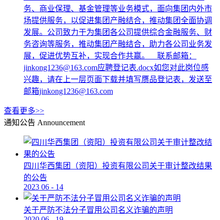
务、商业保理、基金管理等业务模式，面向集团内外市
场提供服务，以促进集团产融结合，推动集团全面协调
发展。公司致力于为集团各公司提供综合金融服务、财
务咨询等服务，推动集团产融结合，助力各公司业务发
展，促进优势互补，实现合作共赢。 联系邮箱：
jinkong1236@163.com应聘登记表.docx如您对此岗位感
兴趣，请在上一层页面下载并填写赝品登记表，发送至
邮箱jinkong1236@163.com
查看更多>>
通知公告
Announcement
四川华西集团（资阳）投资有限公司关于审计整改结果
的公告
2023
06
-
14
关于严防不法分子冒用公司名义诈骗的声明
2020
06
-
19