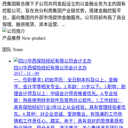
西集团联合旗下子公司共同发起设立的以金融业务为主的国有
控股公司，旨在充分利用集团产业链优势，搭建金融控股平
台，面向集团内外部市场提供金融服务。公司目前布局了商业
保理、融资租赁、资本运营、...
产品推荐
New product
团队
Team
四川华西保险经纪有限公司会计主办
2017
-
11
-
09
一、任职要求1.初始学历：全日制本科及以上，金融
学、会计学等相关专业。2.年龄：35岁以下。3.职称：助
理会计师及以上；中级会计师资格者优先。4.专业技
能：熟练使用财务软件及常用办公软件。5.工作经验：
具有保险经纪行业3年以上从业经验，具有管理经验者优
先。6.其他：对企业忠诚、爱岗敬业，有饱满的工作热
情和工作责任心，踏实、肯干；具有良好的思想素质和
职业操守，顾全大局，清正廉洁；关心集体具有团队协