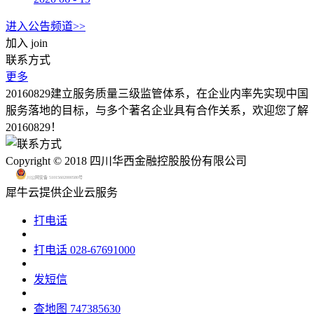
进入公告频道>>
加入
join
联系方式
更多
20160829建立服务质量三级监管体系，在企业内率先实现中国
服务落地的目标，与多个著名企业具有合作关系，欢迎您了解
20160829！
Copyright © 2018 四川华西金融控股股份有限公司
川公网安备 51015602000580号
犀牛云提供企业云服务
打电话
打电话
028-67691000
发短信
查地图
747385630