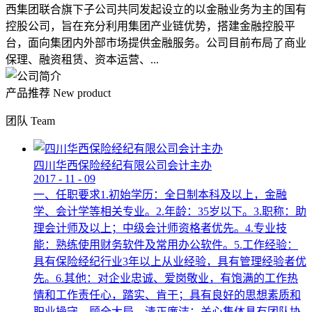
西集团联合旗下子公司共同发起设立的以金融业务为主的国有
控股公司，旨在充分利用集团产业链优势，搭建金融控股平
台，面向集团内外部市场提供金融服务。公司目前布局了商业
保理、融资租赁、资本运营、...
产品推荐
New product
团队
Team
四川华西保险经纪有限公司会计主办
2017
-
11
-
09
一、任职要求1.初始学历：全日制本科及以上，金融
学、会计学等相关专业。2.年龄：35岁以下。3.职称：助
理会计师及以上；中级会计师资格者优先。4.专业技
能：熟练使用财务软件及常用办公软件。5.工作经验：
具有保险经纪行业3年以上从业经验，具有管理经验者优
先。6.其他：对企业忠诚、爱岗敬业，有饱满的工作热
情和工作责任心，踏实、肯干；具有良好的思想素质和
职业操守，顾全大局，清正廉洁；关心集体具有团队协