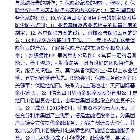
与总结报告的制作；7. 保险经纪费的核对、催收；8. 保
险经纪业务报表与财务报表的数据核对；9. 客户理赔服
务体系的建立；10.承保项目投保服务手册的制定及风险
防灾防损培训；11. 业务流程及各业务相关的规章制度的
制定；12. 客户保险方案的设计、审核及与保险公司的确
认；13.领导交办的临时性工作。二、专业技能1.熟悉保
险行业的产品，了解各保险产品的市场费率和费用水
平；2.熟练使用PPT等常用办公软件；3.具有一定的培训
能力，善于沟通；4.勤奋踏实，具有良好的团队协作意
识，服务意识强。三、其他具备保险行业3年以上从业经
验，有管理经验者优先。职能类别：保险业务经理/主管
关键字：保险经纪四、联系方式上班地址：天府国际基
金小镇 五、公司信息四川华西金融控股股份有限公司 是
经四川省国资委批准，由华西集团发起设立的全资子公
司。公司成立于2016年5月，注册资本6亿元人民币。旨
在充分利用集团产业优势，搭建金融控股平台，为集团
产业链全方位提供金融服务，为客户创造最大价值，并
致力成为四川省领先并独具特色的产融结合金融服务平
台。公司已初步形成了小额贷款、融资租赁、票据业