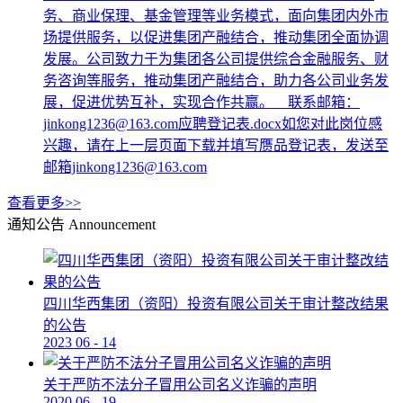
务、商业保理、基金管理等业务模式，面向集团内外市
场提供服务，以促进集团产融结合，推动集团全面协调
发展。公司致力于为集团各公司提供综合金融服务、财
务咨询等服务，推动集团产融结合，助力各公司业务发
展，促进优势互补，实现合作共赢。 联系邮箱：
jinkong1236@163.com应聘登记表.docx如您对此岗位感
兴趣，请在上一层页面下载并填写赝品登记表，发送至
邮箱jinkong1236@163.com
查看更多>>
通知公告
Announcement
四川华西集团（资阳）投资有限公司关于审计整改结果
的公告
2023
06
-
14
关于严防不法分子冒用公司名义诈骗的声明
2020
06
-
19