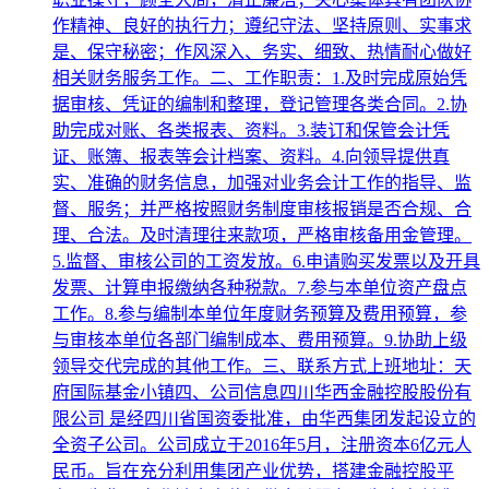
作精神、良好的执行力；遵纪守法、坚持原则、实事求
是、保守秘密；作风深入、务实、细致、热情耐心做好
相关财务服务工作。二、工作职责：1.及时完成原始凭
据审核、凭证的编制和整理，登记管理各类合同。2.协
助完成对账、各类报表、资料。3.装订和保管会计凭
证、账簿、报表等会计档案、资料。4.向领导提供真
实、准确的财务信息，加强对业务会计工作的指导、监
督、服务；并严格按照财务制度审核报销是否合规、合
理、合法。及时清理往来款项，严格审核备用金管理。
5.监督、审核公司的工资发放。6.申请购买发票以及开具
发票、计算申报缴纳各种税款。7.参与本单位资产盘点
工作。8.参与编制本单位年度财务预算及费用预算，参
与审核本单位各部门编制成本、费用预算。9.协助上级
领导交代完成的其他工作。三、联系方式上班地址：天
府国际基金小镇四、公司信息四川华西金融控股股份有
限公司 是经四川省国资委批准，由华西集团发起设立的
全资子公司。公司成立于2016年5月，注册资本6亿元人
民币。旨在充分利用集团产业优势，搭建金融控股平