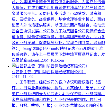
台，为集团产业链全方位提供金融服务，为客户创造最
大价值，并致力成为四川省领先并独具特色的产融结合
金融服务平台。公司已初步形成了小额贷款、融资租
赁、票据业务、商业保理、基金管理等业务模式，面向
集团内外市场提供服务，以促进集团产融结合，推动集
团全面协调发展。公司致力于为集团各公司提供综合金
融服务、财务咨询等服务，推动集团产融结合，助力各
公司业务发展，促进优势互补，实现合作共赢。联系邮
箱：jinkong1236@163.com应聘登记表.docx如您对此岗
位感兴趣，请在上一层页面下载并填写赝品登记表，发
送至邮箱jinkong1236@163.com
业管部主管（四川华西保险经纪有限公司）
2017
-
11
-
09
一、工作职责1. 经纪公司的客户协议和授权委托书签
订；2. 日常业务的询价、报价、方案确认、出单；3. 保
单在业务系统的录入和变更；4. 投保资料、业务资料、
客户资料的管理和存档；5. 业务报表的制作，包括日
报、月报、季报、年报；6. 业务经营情况及KPI的分析