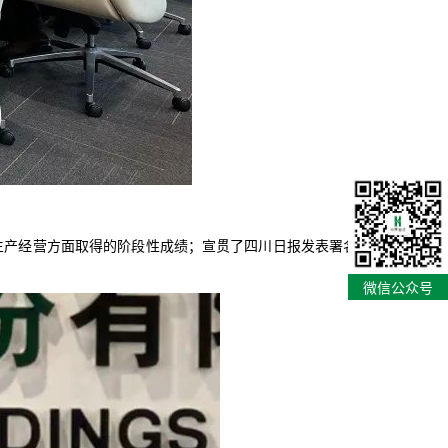
生产经营方面取得的阶段性成绩；宣贯了四川日报发表署名“川言”《决战
微信公众号