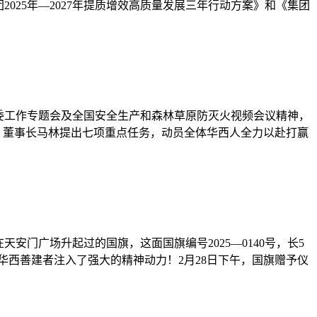
025年—2027年提质增效高质量发展三年行动方案》和《集团
资委工作专题会及全国安全生产和森林草原防灭火视频会议精神，
、董事长马林提出七项重点任务，动员全体华西人全力以赴打赢
天安门广场升起过的国旗，这面国旗编号2025—0140号，长5
华西善建者注入了强大的精神动力！2月28日下午，国旗赠予仪