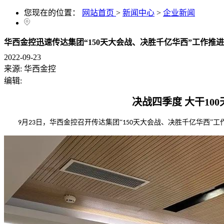
您现在的位置：
网站首页
>
新闻中心
>
企业新闻
华西金控迅速传达集团“150天大会战、决胜千亿华西”工作推
2022-09-23
来源:
华西金控
编辑:
决战四季度 大干10
月
日，华西金控召开传达集团“
天大会战、决胜千亿华西”工
9
23
150