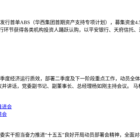
所发行首单ABS（华西集团首期资产支持专项计划），募集资金4.5
发行环节获得各类机构投资人踊跃认购，以平安银行、天府信托
总结一季度经济运行质效，部署二季度及下一阶段重点工作，动员
议并讲话，党委副书记、副董事长、总经理杨如刚主持会议。 
进会
省委实干担当奋力推进“十五五”良好开局动员部署会精神，全面