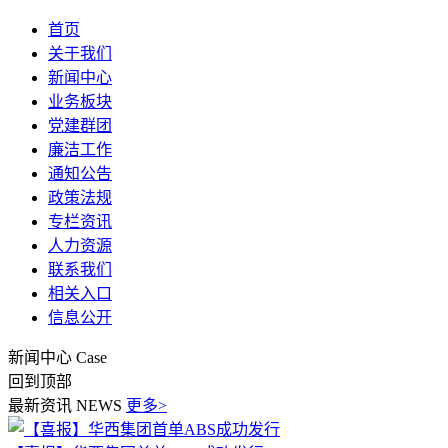
首页
关于我们
新闻中心
业务板块
党建群团
廉洁工作
通知公告
政策法规
专栏资讯
人力资源
联系我们
相关入口
信息公开
新闻中心
Case
回到顶部
最新资讯
NEWS
更多>