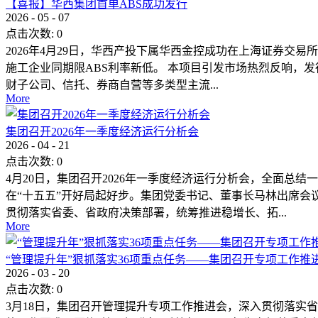
【喜报】华西集团首单ABS成功发行
2026
-
05
-
07
点击次数:
0
2026年4月29日，华西产投下属华西金控成功在上海证券交易
施工企业同期限ABS利率新低。 本项目引发市场热烈反响，
财子公司、信托、券商自营等多类型主流...
More
集团召开2026年一季度经济运行分析会
2026
-
04
-
21
点击次数:
0
4月20日，集团召开2026年一季度经济运行分析会，全面
在“十五五”开好局起好步。集团党委书记、董事长马林出席会
贯彻落实省委、省政府决策部署，统筹推进稳增长、拓...
More
“管理提升年”狠抓落实36项重点任务——集团召开专项工作推
2026
-
03
-
20
点击次数:
0
3月18日，集团召开管理提升专项工作推进会，深入贯彻落实